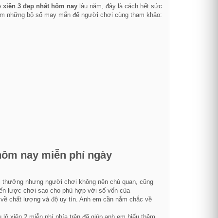
ô xiên 3 đẹp nhất hôm nay
lâu năm, đây là cách hết sức
xem những bộ số may mắn để người chơi cùng tham khảo:
 hôm nay miễn phí ngày
i thưởng nhưng người chơi không nên chủ quan, cũng
ến lược chơi sao cho phù hợp với số vốn của
 về chất lượng và độ uy tín. Anh em cần nắm chắc về
 lô xiên 2 miễn phí phía trên đã giúp anh em hiểu thêm