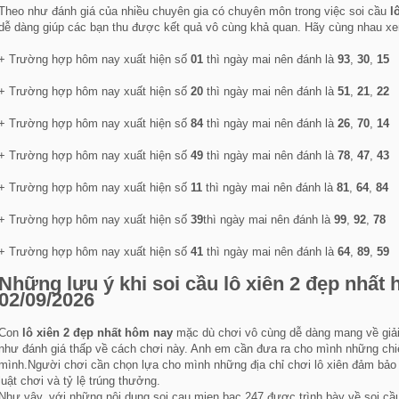
Theo như đánh giá của nhiều chuyên gia có chuyên môn trong việc soi cầu
l
dễ dàng giúp các bạn thu được kết quả vô cùng khả quan. Hãy cùng nhau 
+ Trường hợp hôm nay xuất hiện số
01
thì ngày mai nên đánh là
93
,
30
,
15
+ Trường hợp hôm nay xuất hiện số
20
thì ngày mai nên đánh là
51
,
21
,
22
+ Trường hợp hôm nay xuất hiện số
84
thì ngày mai nên đánh là
26
,
70
,
14
+ Trường hợp hôm nay xuất hiện số
49
thì ngày mai nên đánh là
78
,
47
,
43
+ Trường hợp hôm nay xuất hiện số
11
thì ngày mai nên đánh là
81
,
64
,
84
+ Trường hợp hôm nay xuất hiện số
39
thì ngày mai nên đánh là
99
,
92
,
78
+ Trường hợp hôm nay xuất hiện số
41
thì ngày mai nên đánh là
64
,
89
,
59
Những lưu ý khi soi cầu lô xiên 2 đẹp nhất
02/09/2026
Con
lô xiên 2 đẹp nhất hôm nay
mặc dù chơi vô cùng dễ dàng mang về giả
như đánh giá thấp về cách chơi này. Anh em cần đưa ra cho mình những chi
mình.Người chơi cần chọn lựa cho mình những địa chỉ chơi lô xiên đảm bảo
luật chơi và tỷ lệ trúng thưởng.
Như vậy, với những nội dung soi cau mien bac 247 được trình bày về soi cầu