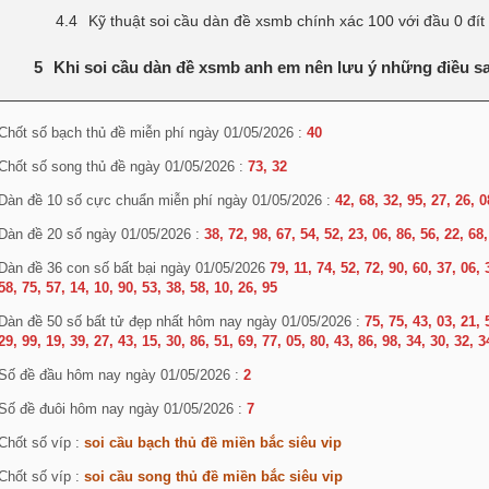
Kỹ thuật soi cầu dàn đề xsmb chính xác 100 với đầu 0 đí
Khi soi cầu dàn đề xsmb anh em nên lưu ý những điều sa
Chốt số bạch thủ đề miễn phí ngày 01/05/2026 :
40
Chốt số song thủ đề ngày 01/05/2026 :
73, 32
Dàn đề 10 số cực chuẩn miễn phí ngày 01/05/2026 :
42, 68, 32, 95, 27, 26, 0
Dàn đề 20 số ngày 01/05/2026 :
38, 72, 98, 67, 54, 52, 23, 06, 86, 56, 22, 68,
Dàn đề 36 con số bất bại ngày 01/05/2026
79, 11, 74, 52, 72, 90, 60, 37, 06, 
58, 75, 57, 14, 10, 90, 53, 38, 58, 10, 26, 95
Dàn đề 50 số bất tử đẹp nhất hôm nay ngày 01/05/2026 :
75, 75, 43, 03, 21, 
29, 99, 19, 39, 27, 43, 15, 30, 86, 51, 69, 77, 05, 80, 43, 86, 98, 34, 30, 32, 3
Số đề đầu hôm nay ngày 01/05/2026 :
2
Số đề đuôi hôm nay ngày 01/05/2026 :
7
Chốt số víp :
soi cầu bạch thủ đề miền bắc siêu vip
Chốt số víp :
soi cầu song thủ đề miền bắc siêu vip