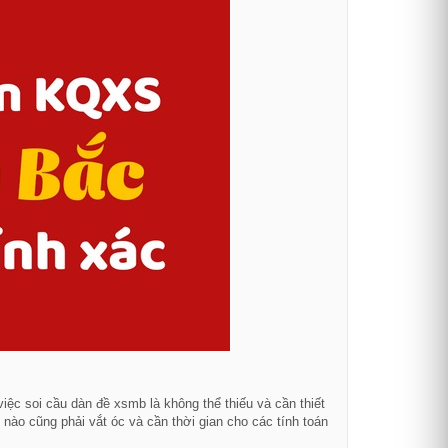
ệc soi cầu dàn đề xsmb là không thể thiếu và cần thiết
nào cũng phải vắt óc và cần thời gian cho các tính toán