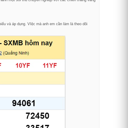
iểu và áp dụng. VIệc mà anh em cần làm là theo dõi