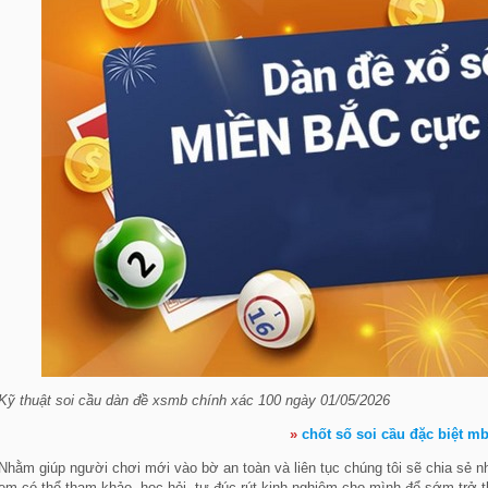
Kỹ thuật soi cầu dàn đề xsmb chính xác 100 ngày 01/05/2026
»
chốt số soi cầu đặc biệt m
Nhằm giúp người chơi mới vào bờ an toàn và liên tục chúng tôi sẽ chia sẻ 
em có thể tham khảo, học hỏi, tự đúc rút kinh nghiệm cho mình để sớm trở t