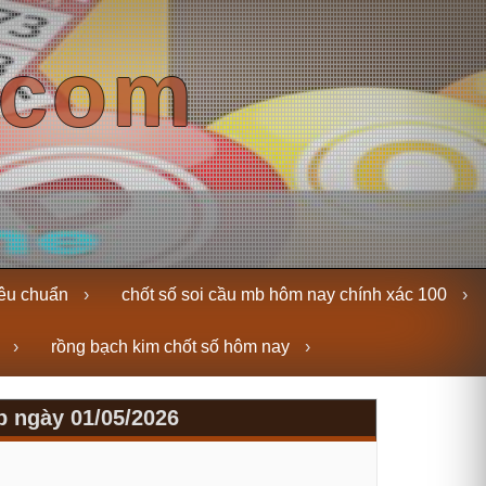
.com
iêu chuẩn
chốt số soi cầu mb hôm nay chính xác 100
rồng bạch kim chốt số hôm nay
p ngày 01/05/2026