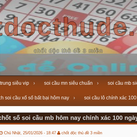
tdocthude
chốt độc thủ đề 3 miền
trung siêu vip
soi cầu mn siêu chuẩn
soi cầu mb s
h soi cầu xổ số bất bại hôm nay
soi cầu lô chính xác 100
chốt số soi cầu mb hôm nay chính xác 100 ngà
Chủ Nhật, 25/01/2026 - 18:47
chốt độc thủ đề 3 miền