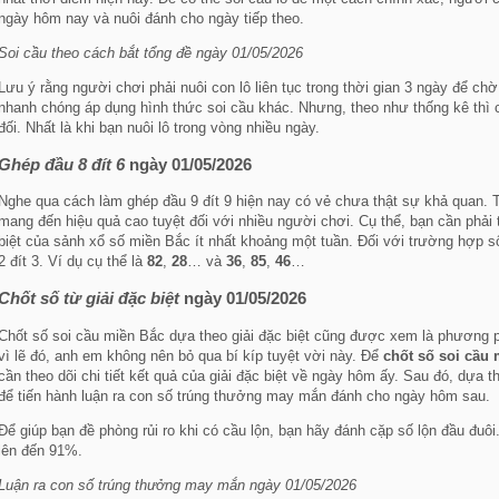
ngày hôm nay và nuôi đánh cho ngày tiếp theo.
Soi cầu theo cách bắt tổng đề ngày 01/05/2026
Lưu ý rằng người chơi phải nuôi con lô liên tục trong thời gian 3 ngày để c
nhanh chóng áp dụng hình thức soi cầu khác. Nhưng, theo như thống kê thì
đối. Nhất là khi bạn nuôi lô trong vòng nhiều ngày.
Ghép đầu 8
đít 6
ngày 01/05/2026
Nghe qua cách làm ghép đầu 9 đít 9 hiện nay có vẻ chưa thật sự khả quan. 
mang đến hiệu quả cao tuyệt đối với nhiều người chơi. Cụ thể, bạn cần phải tì
biệt của sảnh xổ số miền Bắc ít nhất khoảng một tuần. Đối với trường hợp số
2 đít 3. Ví dụ cụ thể là
82
,
28
… và
36
,
85
,
46
…
Chốt số từ giải đặc biệt
ngày 01/05/2026
Chốt số soi cầu miền Bắc dựa theo giải đặc biệt cũng được xem là phương 
vì lẽ đó, anh em không nên bỏ qua bí kíp tuyệt vời này. Để
chốt số soi cầu
cần theo dõi chi tiết kết quả của giải đặc biệt về ngày hôm ấy. Sau đó, dự
để tiến hành luận ra con số trúng thưởng may mắn đánh cho ngày hôm sau.
Để giúp bạn đề phòng rủi ro khi có cầu lộn, bạn hãy đánh cặp số lộn đầu đu
lên đến 91%.
Luận ra con số trúng thưởng may mắn ngày 01/05/2026