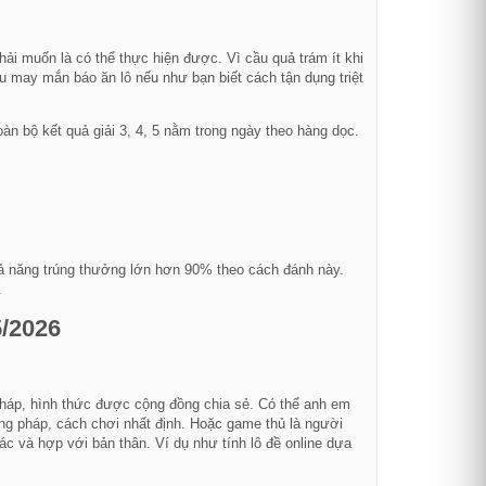
ải muốn là có thể thực hiện được. Vì cầu quả trám ít khi
u may mắn báo ăn lô nếu như bạn biết cách tận dụng triệt
oàn bộ kết quả giải 3, 4, 5 nằm trong ngày theo hàng dọc.
ả năng trúng thưởng lớn hơn 90% theo cách đánh này.
.
5/2026
 pháp, hình thức được cộng đồng chia sẻ. Có thể anh em
ng pháp, cách chơi nhất định. Hoặc game thủ là người
c và hợp với bản thân. Ví dụ như tính lô đề online dựa