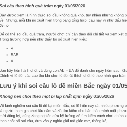
Soi cầu theo hình quả trám
ngày 01/05/2026
Đây được xem là hình thức soi cầu không quá khó, tuy nhiên nhưng không ph
về. Nhưng, mỗi khi nó xuất hiện trong bảng tổng hợp, cầu này ví như dấu hiệ
để nó.
Để có thể soi cầu quả trám, người chơi chỉ cần theo dõi chi tiết và xem xét t
Trong trường hợp nếu như thấy bộ số xuất hiện kiểu:
A
BAB
A
Bạn hãy tiến hành chốt và dùng con AB – BA để đánh cho ngày hôm sau. Kh
Chính vì lẽ đó, các cao thủ khi chơi lô đề rất thích chốt lô theo hình quả trám
Lưu ý khi soi cầu lô đề miền Bắc ngày 01/0
Không nên chơi theo một bí kíp nhất định
ngày 01/05/2026
Về kinh nghiệm soi cầu lô đề tại miền Bắc, có lẽ hiện nay rất nhiều phương
là người tham gia chơi lâu năm và đã tìm kiếm cho bản thân mình một phươ
mới đăng ký, cũng đang nghiên cứu kỹ lưỡng để tìm kiếm cách chơi chính xá
theo chốt số soi cầu, dựa vào ý nghĩa giải mã giấc mơ, thống kê,…