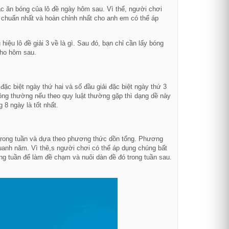
ặc ăn bóng của lô đề ngày hôm sau. Vì thế, người chơi
đề chuẩn nhất và hoàn chỉnh nhất cho anh em có thể áp
 hiệu lô đề giải 3 về là gì. Sau đó, bạn chỉ cần lấy bóng
 cho hôm sau.
đặc biệt ngày thứ hai và số đầu giải đặc biệt ngày thứ 3
ông thường nếu theo quy luật thường gặp thì dạng dề này
 8 ngày là tốt nhất.
 trong tuần và dựa theo phương thức dồn tổng. Phương
uanh năm. Vì thê,s người chơi có thể áp dụng chúng bất
ong tuần để làm đề chạm và nuôi dàn đề đó trong tuần sau.