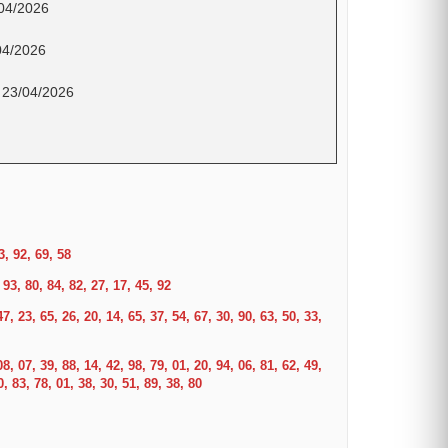
/04/2026
04/2026
y 23/04/2026
3, 92, 69, 58
 93, 80, 84, 82, 27, 17, 45, 92
47, 23, 65, 26, 20, 14, 65, 37, 54, 67, 30, 90, 63, 50, 33,
08, 07, 39, 88, 14, 42, 98, 79, 01, 20, 94, 06, 81, 62, 49,
0, 83, 78, 01, 38, 30, 51, 89, 38, 80