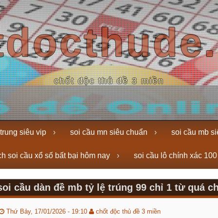
tdocthude
chốt độc thủ đề 3 miền
trung siêu vip
soi cầu mn siêu chuẩn
soi cầu mb s
h soi cầu xổ số bất bại hôm nay
soi cầu lô chính xác 100
soi cầu dàn đề mb tỷ lệ trúng 99 chỉ 1 từ quá 
Thứ Bảy, 17/01/2026 - 19:10
chốt độc thủ đề 3 miền