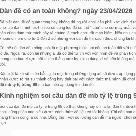
Dàn đề có an toàn không? ngày 23/04/2026
Để biết dàn đề có quan trọng hay không thì người chơi cần phải xác định dượ
chơi sẽ đánh một lượt nhiều số cùng lúc để có thể “ cầu” cho sự may mắn v
nào cũng dám thử cách này vì chúng là cách chơi rất mạo hiểm. Nếu như chơi
khoản chi phí cho từ 1 đến 2 số,nhưng với dàn đề thì cách thức chúng lại k
Có thể nói dàn đề không phải là một phương thức soi cầu an toàn đối với nh
lô đề. Ngoài ra, còn lại những ai đã có thể tự tin với vốn nhìn đề và phân tíc
mang cho bạn được một chiến thắng cực kỳ xứng đáng vì số tiền khủng mà b
đời.
Đặc biệt là xổ số miền bắc lại là một trong những dạng xổ số được áp dụng 
nhận được rõ rệt sự thành công hay thất bại với cách thức mà mình đã chơi
đề mb tỷ lệ trúng 99
mà bạn nên áp dụng khi dàn đề.
Kinh nghiệm soi cầu dàn đề mb tỷ lệ trúng 
Soi cầu dàn đề mb có tỷ lệ trúng 99 có thật không hay chỉ là lời đồn thì dựa
chơi cũng phần nào hiểu được cách thức đó liệu có tốt không. Chỉ cần bạn 
năng thành công là có nhé. Đồng thời, với số lượng dàn đề mà người chơi 
bạn.