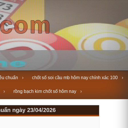
.com
iêu chuẩn
chốt số soi cầu mb hôm nay chính xác 100
rồng bạch kim chốt số hôm nay
chuẩn ngày 23/04/2026