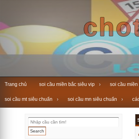
cho
Trang chủ
soi cầu miền bắc siêu vip
soi cầu miền 
soi cầu mt siêu chuẩn
soi cầu mn siêu chuẩn
các
Search