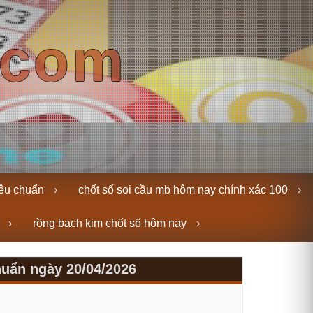
.com
iêu chuẩn
chốt số soi cầu mb hôm nay chính xác 100
rồng bạch kim chốt số hôm nay
chuẩn ngày 20/04/2026