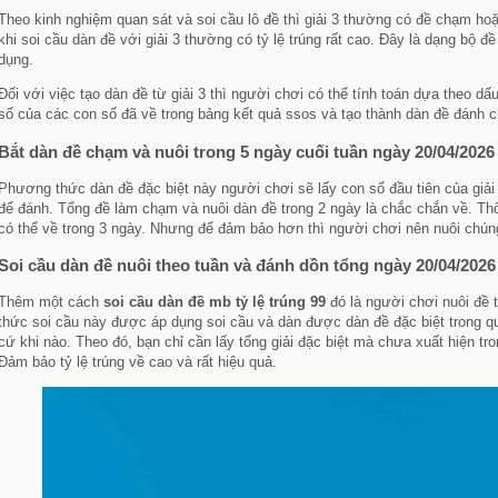
Theo kinh nghiệm quan sát và soi cầu lô đề thì giải 3 thường có đề chạm ho
khi soi cầu dàn đề với giải 3 thường có tỷ lệ trúng rất cao. Đây là dạng bộ 
dụng.
Đối với việc tạo dàn đề từ giải 3 thì người chơi có thể tính toán dựa theo dấu
số của các con số đã về trong bảng kết quả ssos và tạo thành dàn đề đánh
Bắt dàn đề chạm và nuôi trong 5 ngày cuối tuần ngày 20/04/2026
Phương thức dàn đề đặc biệt này người chơi sẽ lấy con số đầu tiên của giải 
để đánh. Tổng đề làm chạm và nuôi dàn đề trong 2 ngày là chắc chắn về. Th
có thể về trong 3 ngày. Nhưng để đảm bảo hơn thì người chơi nên nuôi chúng
Soi cầu dàn đề nuôi theo tuần và đánh dồn tổng ngày 20/04/2026
Thêm một cách
soi cầu dàn đề mb tỷ lệ trúng 99
đó là người chơi nuôi đề
thức soi cầu này được áp dụng soi cầu và dàn được dàn đề đặc biệt trong q
cứ khi nào. Theo đó, bạn chỉ cần lấy tổng giải đặc biệt mà chưa xuất hiện tr
Đảm bảo tỷ lệ trúng về cao và rất hiệu quả.