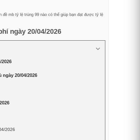
đề mb tỷ lệ trúng 99 nào có thể giúp bạn đạt được tỷ lệ
phí ngày 20/04/2026
4/2026
ủ ngày 20/04/2026
/2026
/04/2026