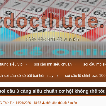
tdocthude
chốt độc thủ đề 3 miền
trung siêu vip
soi cầu mn siêu chuẩn
soi cầu mb s
h soi cầu xổ số bất bại hôm nay
soi cầu lô chính xác 100
soi cầu 3 càng siêu chuẩn cơ hội không thể tốt
Thứ Tư, 14/01/2026 - 18:37
chốt độc thủ đề 3 miền