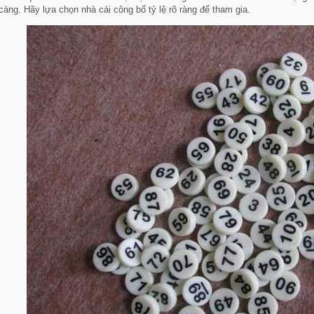
càng. Hãy lựa chọn nhà cái công bố tỷ lệ rõ ràng để tham gia.