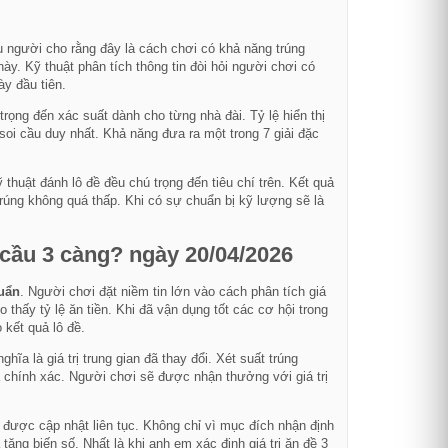
u người cho rằng đây là cách chơi có khả năng trúng
y. Kỹ thuật phân tích thông tin đòi hỏi người chơi có
ày đầu tiên.
trọng đến xác suất dành cho từng nhà đài. Tỷ lệ hiển thị
soi cầu duy nhất. Khả năng đưa ra một trong 7 giải đặc
thuật đánh lô đề đều chú trọng đến tiêu chí trên. Kết quả
trúng không quá thấp. Khi có sự chuẩn bị kỹ lượng sẽ là
i cầu 3 càng? ngày 20/04/2026
huẩn
. Người chơi đặt niềm tin lớn vào cách phân tích giá
 thấy tỷ lệ ăn tiền. Khi đã vận dụng tốt các cơ hội trong
 kết quả lô đề.
ĩa là giá trị trung gian đã thay đổi. Xét suất trúng
chính xác. Người chơi sẽ được nhận thưởng với giá trị
ố được cập nhật liên tục. Không chỉ vì mục đích nhận định
tăng biến số. Nhất là khi anh em xác định giá trị ăn đề 3