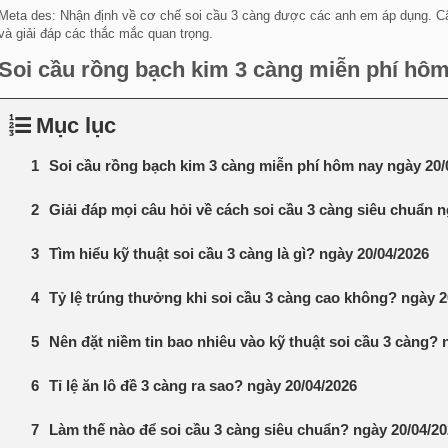
Meta des: Nhận định về cơ chế soi cầu 3 càng được các anh em áp dụng. 
và giải đáp các thắc mắc quan trọng.
Soi cầu rồng bạch kim 3 càng miễn phí hôm
Mục lục
Soi cầu rồng bạch kim 3 càng miễn phí hôm nay ngày 20/
Giải đáp mọi câu hỏi về cách soi cầu 3 càng siêu chuẩn n
Tìm hiểu kỹ thuật soi cầu 3 càng là gì? ngày 20/04/2026
Tỷ lệ trúng thưởng khi soi cầu 3 càng cao không? ngày 2
Nên đặt niềm tin bao nhiêu vào kỹ thuật soi cầu 3 càng? 
Tỉ lệ ăn lô đề 3 càng ra sao? ngày 20/04/2026
Làm thế nào để soi cầu 3 càng siêu chuẩn? ngày 20/04/2