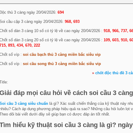
Độc thủ 3 càng ngày 20/04/2026:
694
Soi cầu cặp 3 càng ngày 20/04/2026:
968, 693
Chốt số dàn 3 càng 10 số có tỷ lệ về cao ngày 20/04/2026 :
918, 966, 737, 6
Chốt số dàn 3 càng 20 số có tỷ lệ về cao ngày 20/04/2026 :
109, 603, 910, 6
715, 893, 434, 670, 222
Chốt số víp :
soi cầu bạch thủ 3 càng miền bắc siêu vip
Chốt số víp :
soi cầu song thủ 3 càng miền bắc siêu vip
»
chốt độc thủ đề 3 c
Title:
Giải đáp mọi câu hỏi về cách soi cầu 3 càn
Soi cầu 3 càng siêu chuẩn
là gì? Xác suất chiến thắng của kỹ thuật này n
nhiêu? Cách áp dụng phương pháp hiệu quả ra sao? Những câu hỏi luôn lọt v
Theo dõi bài viết dưới đây sẽ giúp bạn có được đáp án tốt nhất.
Tìm hiểu kỹ thuật soi cầu 3 càng là gì? ngà