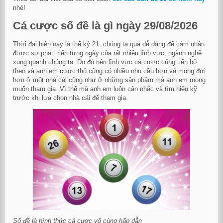
nhé!
Cá cược số đề là gì ngày 29/08/2026
Thời đại hiện nay là thế kỷ 21, chúng ta quá dễ dàng để cảm nhận
được sự phát triển từng ngày của rất nhiều lĩnh vực, ngành nghề
xung quanh chúng ta. Do đó nên lĩnh vực cá cược cũng tiến bộ
theo và anh em cược thủ cũng có nhiều nhu cầu hơn và mong đợi
hơn ở một nhà cái cũng như ở những sản phẩm mà anh em mong
muốn tham gia. Vì thế mà anh em luôn cân nhắc và tìm hiểu kỹ
trước khi lựa chọn nhà cái để tham gia.
Số đề là hình thức cá cược vô cùng hấp dẫn