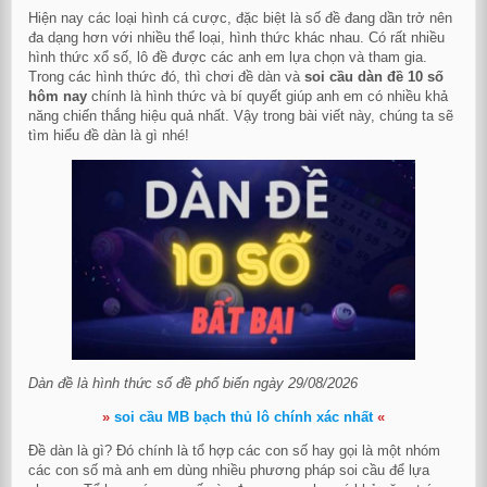
Hiện nay các loại hình cá cược, đặc biệt là số đề đang dần trở nên
đa dạng hơn với nhiều thể loại, hình thức khác nhau. Có rất nhiều
hình thức xổ số, lô đề được các anh em lựa chọn và tham gia.
Trong các hình thức đó, thì chơi đề dàn và
soi cầu dàn đề 10 số
hôm nay
chính là hình thức và bí quyết giúp anh em có nhiều khả
năng chiến thắng hiệu quả nhất. Vậy trong bài viết này, chúng ta sẽ
tìm hiểu đề dàn là gì nhé!
Dàn đề là hình thức số đề phổ biến ngày 29/08/2026
»
soi cầu MB bạch thủ lô chính xác nhất
«
Đề dàn là gì? Đó chính là tổ hợp các con số hay gọi là một nhóm
các con số mà anh em dùng nhiều phương pháp soi cầu để lựa