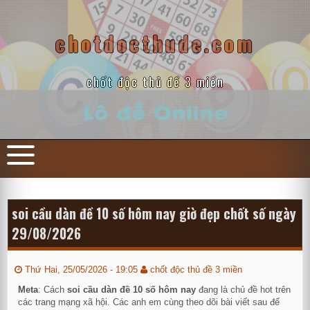
chotdocthude.com
chốt độc thủ đề 3 miền
soi cầu dàn đề 10 số hôm nay giờ đẹp chốt số ngày
29/08/2026
Thứ Hai, 25/05/2026 - 19:05
chốt độc thủ đề 3 miền
Meta
: Cách
soi cầu dàn đề 10 số hôm nay
đang là chủ đề hot trên
các trang mạng xã hội. Các anh em cùng theo dõi bài viết sau để