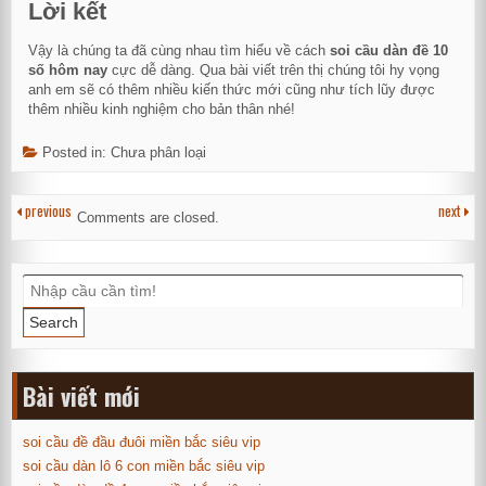
Lời kết
Vậy là chúng ta đã cùng nhau tìm hiểu về cách
soi cầu dàn đề 10
số hôm nay
cực dễ dàng. Qua bài viết trên thị chúng tôi hy vọng
anh em sẽ có thêm nhiều kiến thức mới cũng như tích lũy được
thêm nhiều kinh nghiệm cho bản thân nhé!
Posted in: Chưa phân loại
previous
next
Comments are closed.
Search
Bài viết mới
soi cầu đề đầu đuôi miền bắc siêu vip
soi cầu dàn lô 6 con miền bắc siêu vip