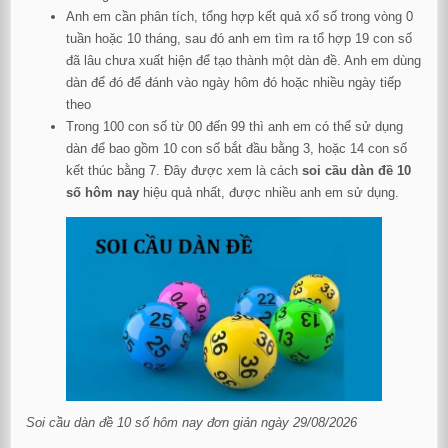
Anh em cần phân tích, tổng hợp kết quả xổ số trong vòng 0
tuần hoặc 10 tháng, sau đó anh em tìm ra tổ hợp 19 con số
đã lâu chưa xuất hiện để tạo thành một dàn đề. Anh em dùng
dàn để đó để đánh vào ngày hôm đó hoặc nhiều ngày tiếp
theo
Trong 100 con số từ 00 đến 99 thì anh em có thể sử dụng
dàn để bao gồm 10 con số bắt đầu bằng 3, hoặc 14 con số
kết thúc bằng 7. Đây được xem là cách
soi cầu dàn đề 10
số hôm nay
hiệu quả nhất, được nhiều anh em sử dụng.
Soi cầu dàn đề 10 số hôm nay đơn giản ngày 29/08/2026