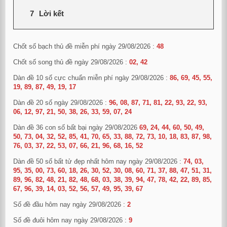
Lời kết
Chốt số bạch thủ đề miễn phí ngày 29/08/2026 :
48
Chốt số song thủ đề ngày 29/08/2026 :
02, 42
Dàn đề 10 số cực chuẩn miễn phí ngày 29/08/2026 :
86, 69, 45, 55,
19, 89, 87, 49, 19, 17
Dàn đề 20 số ngày 29/08/2026 :
96, 08, 87, 71, 81, 22, 93, 22, 93,
06, 12, 97, 21, 50, 38, 26, 33, 59, 07, 24
Dàn đề 36 con số bất bại ngày 29/08/2026
69, 24, 44, 60, 50, 49,
50, 73, 04, 32, 52, 85, 41, 70, 65, 33, 88, 72, 73, 10, 18, 83, 87, 98,
76, 03, 37, 22, 53, 07, 66, 21, 96, 68, 16, 52
Dàn đề 50 số bất tử đẹp nhất hôm nay ngày 29/08/2026 :
74, 03,
95, 35, 00, 73, 60, 18, 26, 30, 52, 30, 08, 60, 71, 37, 88, 47, 51, 31,
89, 96, 82, 48, 21, 82, 48, 68, 03, 38, 39, 94, 47, 78, 42, 22, 89, 85,
67, 96, 39, 14, 03, 52, 56, 57, 49, 95, 39, 67
Số đề đầu hôm nay ngày 29/08/2026 :
2
Số đề đuôi hôm nay ngày 29/08/2026 :
9