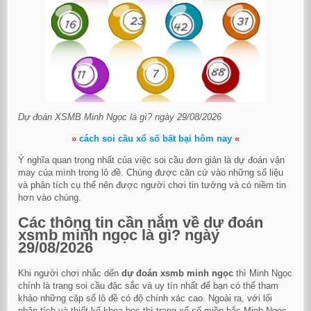
Dự đoán XSMB Minh Ngọc là gì? ngày 29/08/2026
»
cách soi cầu xổ số bất bại hôm nay
«
Ý nghĩa quan trọng nhất của việc soi cầu đơn giản là dự đoán vận
may của mình trong lô đề. Chúng được căn cứ vào những số liệu
và phân tích cụ thể nên được người chơi tin tưởng và có niềm tin
hơn vào chúng.
Các thông tin cần nắm về dự đoán
xsmb minh ngọc là gì? ngày
29/08/2026
Khi người chơi nhắc dến
dự đoán xsmb minh ngọc
thì Minh Ngọc
chính là trang soi cầu đặc sắc và uy tín nhất để bạn có thể tham
khảo những cặp số lô đề có độ chính xác cao. Ngoài ra, với lối
phân tích và thiết kế khoa học thì trang xổ số miền bắc Minh Ngọc