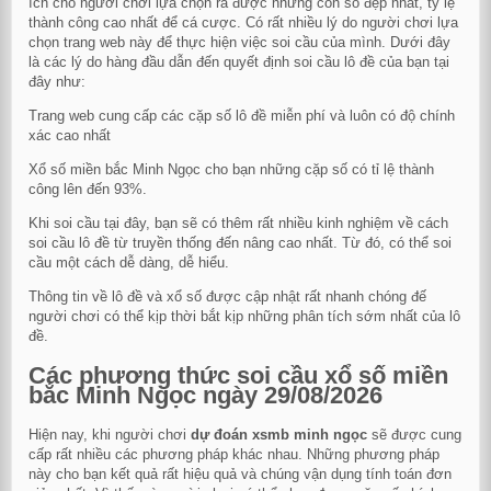
ích cho người chơi lựa chọn ra được những con số đẹp nhất, tỷ lệ
thành công cao nhất để cá cược. Có rất nhiều lý do người chơi lựa
chọn trang web này để thực hiện việc soi cầu của mình. Dưới đây
là các lý do hàng đầu dẫn đến quyết định soi cầu lô đề của bạn tại
đây như:
Trang web cung cấp các cặp số lô đề miễn phí và luôn có độ chính
xác cao nhất
Xổ số miền bắc Minh Ngọc cho bạn những cặp số có tỉ lệ thành
công lên đến 93%.
Khi soi cầu tại đây, bạn sẽ có thêm rất nhiều kinh nghiệm về cách
soi cầu lô đề từ truyền thống đến nâng cao nhất. Từ đó, có thể soi
cầu một cách dễ dàng, dễ hiểu.
Thông tin về lô đề và xổ số được cập nhật rất nhanh chóng đế
người chơi có thể kịp thời bắt kịp những phân tích sớm nhất của lô
đề.
Các phương thức soi cầu xổ số miền
bắc Minh Ngọc ngày 29/08/2026
Hiện nay, khi người chơi
dự đoán xsmb minh ngọc
sẽ được cung
cấp rất nhiều các phương pháp khác nhau. Những phương pháp
này cho bạn kết quả rất hiệu quả và chúng vận dụng tính toán đơn