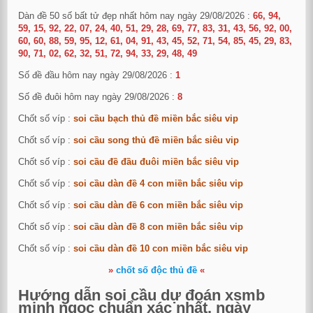
Dàn đề 50 số bất tử đẹp nhất hôm nay ngày 29/08/2026 :
66, 94,
59, 15, 92, 22, 07, 24, 40, 51, 29, 28, 69, 77, 83, 31, 43, 56, 92, 00,
60, 60, 88, 59, 95, 12, 61, 04, 91, 43, 45, 52, 71, 54, 85, 45, 29, 83,
90, 71, 02, 62, 32, 51, 72, 94, 33, 29, 48, 49
Số đề đầu hôm nay ngày 29/08/2026 :
1
Số đề đuôi hôm nay ngày 29/08/2026 :
8
Chốt số víp :
soi cầu bạch thủ đề miền bắc siêu vip
Chốt số víp :
soi cầu song thủ đề miền bắc siêu vip
Chốt số víp :
soi cầu đề đầu đuôi miền bắc siêu vip
Chốt số víp :
soi cầu dàn đề 4 con miền bắc siêu vip
Chốt số víp :
soi cầu dàn đề 6 con miền bắc siêu vip
Chốt số víp :
soi cầu dàn đề 8 con miền bắc siêu vip
Chốt số víp :
soi cầu dàn đề 10 con miền bắc siêu vip
»
chốt số độc thủ đề
«
Hướng dẫn soi cầu dự đoán xsmb
minh ngọc chuẩn xác nhất. ngày