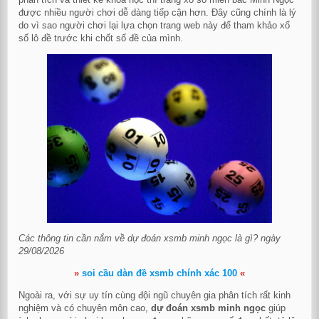
được nhiều người chơi dễ dàng tiếp cận hơn. Đây cũng chính là lý
do vì sao người chơi lại lựa chọn trang web này để tham khảo xổ
số lô đề trước khi chốt số đề của mình.
Các thông tin cần nắm về dự đoán xsmb minh ngọc là gì? ngày
29/08/2026
»
soi cầu dàn đề xsmb chính xác 100
«
Ngoài ra, với sự uy tín cùng đội ngũ chuyên gia phân tích rất kinh
nghiệm và có chuyên môn cao,
dự đoán xsmb minh ngọc
giúp