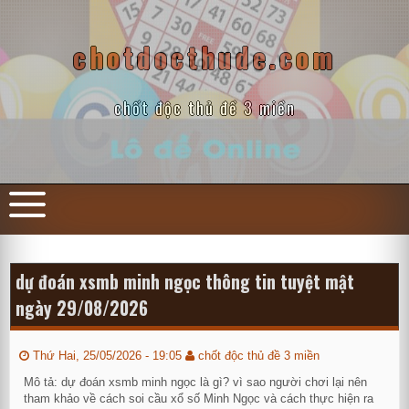
chotdocthude.com
chốt độc thủ đề 3 miền
dự đoán xsmb minh ngọc thông tin tuyệt mật
ngày 29/08/2026
Thứ Hai, 25/05/2026 - 19:05
chốt độc thủ đề 3 miền
Mô tả: dự đoán xsmb minh ngọc là gì? vì sao người chơi lại nên
tham khảo về cách soi cầu xổ số Minh Ngọc và cách thực hiện ra