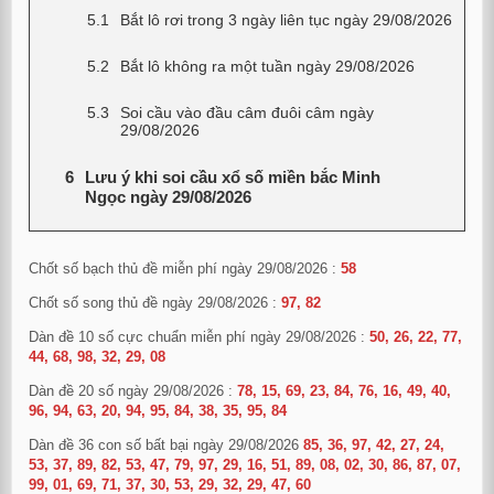
Bắt lô rơi trong 3 ngày liên tục ngày 29/08/2026
Bắt lô không ra một tuần ngày 29/08/2026
Soi cầu vào đầu câm đuôi câm ngày
29/08/2026
Lưu ý khi soi cầu xổ số miền bắc Minh
Ngọc ngày 29/08/2026
Chốt số bạch thủ đề miễn phí ngày 29/08/2026 :
58
Chốt số song thủ đề ngày 29/08/2026 :
97, 82
Dàn đề 10 số cực chuẩn miễn phí ngày 29/08/2026 :
50, 26, 22, 77,
44, 68, 98, 32, 29, 08
Dàn đề 20 số ngày 29/08/2026 :
78, 15, 69, 23, 84, 76, 16, 49, 40,
96, 94, 63, 20, 94, 95, 84, 38, 35, 95, 84
Dàn đề 36 con số bất bại ngày 29/08/2026
85, 36, 97, 42, 27, 24,
53, 37, 89, 82, 53, 47, 79, 97, 29, 16, 51, 89, 08, 02, 30, 86, 87, 07,
99, 01, 69, 71, 37, 30, 53, 29, 32, 29, 47, 60