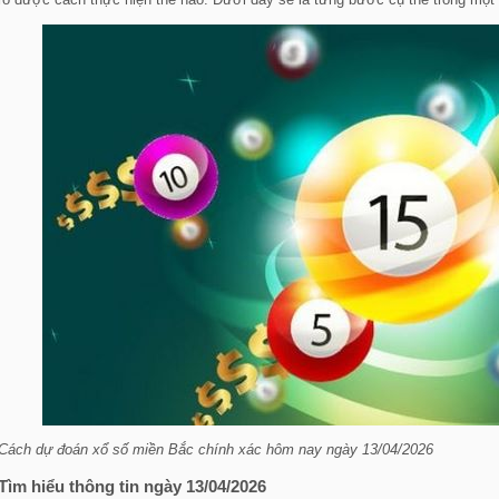
Cách dự đoán xổ số miền Bắc chính xác hôm nay ngày 13/04/2026
Tìm hiểu thông tin ngày 13/04/2026