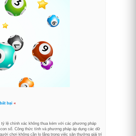
bất bại
«
ó tỷ lệ chính xác không thua kém với các phương pháp
ác con số. Công thức tính và phương pháp áp dụng các dữ
gười chơi không cần lo lắng trong việc săn thưởng giải trí