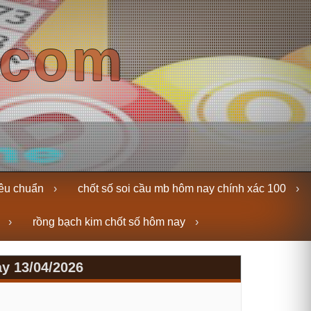
.com
iêu chuẩn
chốt số soi cầu mb hôm nay chính xác 100
rồng bạch kim chốt số hôm nay
y 13/04/2026