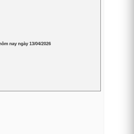
hôm nay ngày 13/04/2026