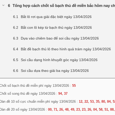
Tổng hợp cách chốt số bạch thủ đề miền bắc hôm nay ch
Bắt lô rơi qua giải đặc biệt ngày 13/04/2026
Bắt con lô kép từ bạch thủ ngày 13/04/2026
Dựa vào chiêm bao để soi cầu ngày 13/04/2026
Bắt đề bạch thủ lô theo hình quả trám ngày 13/04/2026
Soi cầu dạng hình khuyết góc ngày 13/04/2026
Soi cầu dựa theo giải ba ngày 13/04/2026
Chốt số bạch thủ đề miễn phí ngày 13/04/2026 :
55
Chốt số song thủ đề ngày 13/04/2026 :
94, 37
Dàn đề 10 số cực chuẩn miễn phí ngày 13/04/2026 :
12, 22, 53, 35, 80, 84, 5
Dàn đề 20 số ngày 13/04/2026 :
00, 71, 26, 48, 49, 23, 23, 26, 04, 58, 51, 88,