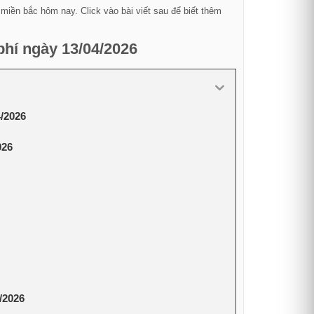
miền bắc hôm nay. Click vào bài viết sau để biết thêm
phí ngày 13/04/2026
4/2026
026
/2026