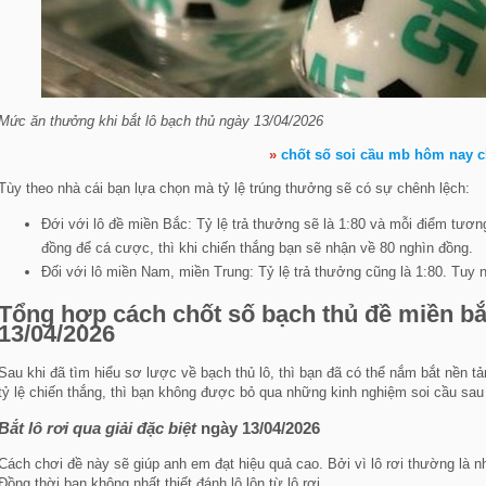
Mức ăn thưởng khi bắt lô bạch thủ ngày 13/04/2026
»
chốt số soi cầu mb hôm nay c
Tùy theo nhà cái bạn lựa chọn mà tỷ lệ trúng thưởng sẽ có sự chênh lệch:
Đới với lô đề miền Bắc: Tỷ lệ trả thưởng sẽ là 1:80 và mỗi điểm tươ
đồng để cá cược, thì khi chiến thắng bạn sẽ nhận về 80 nghìn đồng.
Đối với lô miền Nam, miền Trung: Tỷ lệ trả thưởng cũng là 1:80. Tuy 
Tổng hợp cách chốt số bạch thủ đề miền b
13/04/2026
Sau khi đã tìm hiểu sơ lược về bạch thủ lô, thì bạn đã có thể nắm bắt nền
tỷ lệ chiến thắng, thì bạn không được bỏ qua những kinh nghiệm soi cầu sau
Bắt lô rơi qua giải đặc biệt
ngày 13/04/2026
Cách chơi đề này sẽ giúp anh em đạt hiệu quả cao. Bởi vì lô rơi thường là n
Đồng thời bạn không nhất thiết đánh lô lộn từ lô rơi.