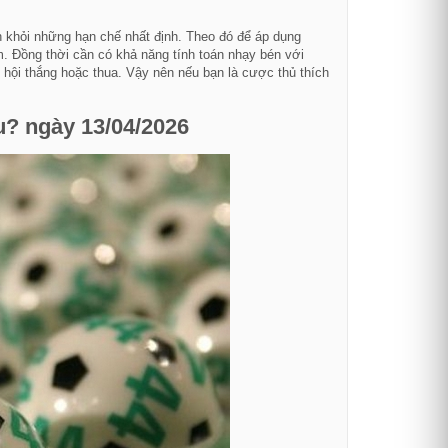
nh khỏi những hạn chế nhất định. Theo đó để áp dụng
m. Đồng thời cần có khả năng tính toán nhạy bén với
ơ hội thắng hoặc thua. Vậy nên nếu bạn là cược thủ thích
u? ngày 13/04/2026