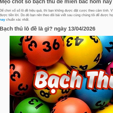
Mẹo chốt số bạch thủ đề miền bắc hôm nay
Để chơi xổ số lô đề hiệu quả, thì bạn không được đặt cược theo cảm tính. V
được tiền lời. Do đó bạn nên theo dõi bài viết sau cùng chúng tôi để được 
nay
chuẩn xác nhất.
Bạch thủ lô đề là gì? ngày 13/04/2026