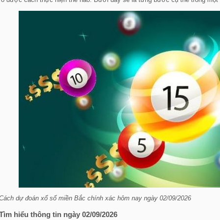
Cách dự đoán xổ số miền Bắc chính xác hôm nay ngày 02/09/2026
Tìm hiểu thông tin ngày 02/09/2026