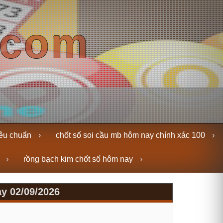
.com
iêu chuẩn
chốt số soi cầu mb hôm nay chính xác 100
rồng bạch kim chốt số hôm nay
y 02/09/2026