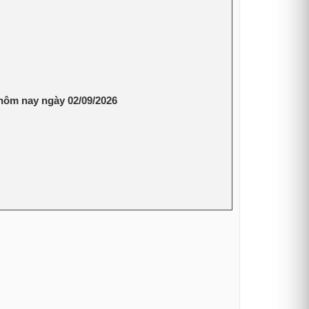
hôm nay ngày 02/09/2026