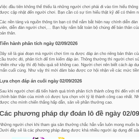
Việc đầu tiên không thể thiếu là những người chơi phải đi vào tìm hiểu thông
được cập nhật đến người chơi. Bạn cần có sự tìm hiểu thật kỹ để có thêm nh
Các nền tảng và nguồn thông tin bạn có thể nắm bắt hiện nay chính diễn đàn 
viên, diễn đàn người chơi,… Bạn hãy nắm bắt toàn bộ chúng để bản thân củ
bản thân.
Tiến hành phân tích ngày 02/09/2026
Đây sẽ là giai đoạn mà người chơi tìm ra được đáp án cho riêng bản thân c
cầu trước đó, phân tích để tìm kiếm đáp án. Thông thường thì người chơi s
nhiên như vậy thì độ hiệu quả sẽ không cao. Người chơi nên biết cách áp d
mắn cuối cùng. Như vậy thì mới đảm bảo được cơ hội nhận về các mức tiền
Lựa chọn đáp án cuối ngày 02/09/2026
Sau khi người chơi đã tiến hành quá trình phân tích thành công thì đến với
chính bản thân của mình có được lựa chọn với tỷ lệ thành công cao nhất. N
được cho mình chiến thắng hấp dẫn, săn về phần thưởng cao.
Các phương pháp dự đoán lô đề ngày 02/09
Những người chơi khi tham gia săn thưởng chắc hẳn vẫn luôn mong muốn bả
Dưới đây sẽ là các phương pháp đang được khá nhiều người áp dụng để să