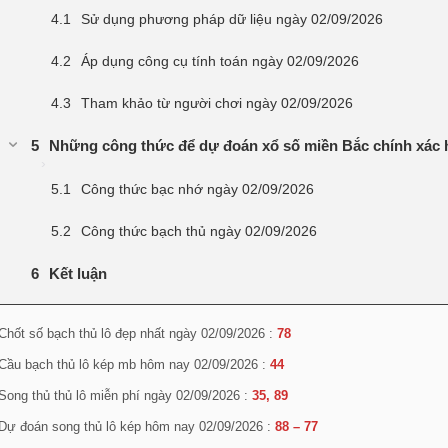
Sử dụng phương pháp dữ liệu ngày 02/09/2026
Áp dụng công cụ tính toán ngày 02/09/2026
Tham khảo từ người chơi ngày 02/09/2026
Những công thức để dự đoán xổ số miền Bắc chính xác 
Công thức bạc nhớ ngày 02/09/2026
Công thức bạch thủ ngày 02/09/2026
Kết luận
Chốt số bạch thủ lô đẹp nhất ngày 02/09/2026 :
78
Cầu bạch thủ lô kép mb hôm nay 02/09/2026 :
44
Song thủ thủ lô miễn phí ngày 02/09/2026 :
35, 89
Dự đoán song thủ lô kép hôm nay 02/09/2026 :
88 – 77