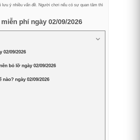
i lưu ý nhiều vấn đề. Người chơi nếu có sự quan tâm thì
 miễn phí ngày 02/09/2026
y 02/09/2026
ên bỏ lỡ ngày 02/09/2026
 nào? ngày 02/09/2026