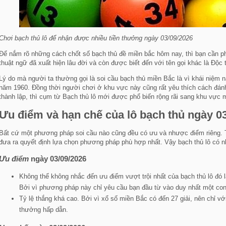
Chơi bạch thủ lô để nhận được nhiều tiền thưởng ngày 03/09/2026
Để nắm rõ những cách chốt số bạch thủ đề miền bắc hôm nay, thì bạn cần phả
thuật ngữ đã xuất hiện lâu đời và còn được biết đến với tên gọi khác là Độc 
Lý do mà người ta thường gọi là soi cầu bạch thủ miền Bắc là vì khái niệm 
năm 1960. Đồng thời người chơi ở khu vực này cũng rất yêu thích cách đán
thành lập, thì cụm từ Bạch thủ lô mới được phổ biến rộng rãi sang khu vực
Ưu điểm và hạn chế của lô bạch thủ ngày 0
Bất cứ một phương pháp soi cầu nào cũng đều có ưu và nhược điểm riêng. 
đưa ra quyết định lựa chọn phương pháp phù hợp nhất. Vậy bạch thủ lô có 
Ưu điểm
ngày 03/09/2026
Không thể không nhắc đến ưu điểm vượt trội nhất của bạch thủ lô đó là 
Bởi vì phương pháp này chỉ yêu cầu bạn đầu từ vào duy nhất một con
Tỷ lệ thắng khá cao. Bởi vì xổ số miền Bắc có đến 27 giải, nên chỉ v
thưởng hấp dẫn.