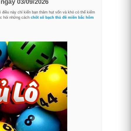
 ngày 03/09/2026
ì điều này chỉ kiến bạn thâm hụt vốn và khó có thể kiếm
học hỏi những cách
chốt số bạch thủ đề miền bắc hôm