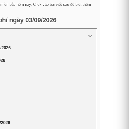
miền bắc hôm nay. Click vào bài viết sau để biết thêm
phí ngày 03/09/2026
9/2026
026
/2026