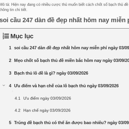
Mô tả: Hiện nay đang có nhiều cược thủ muốn biết cách chốt số bạch thủ đề 
thông tin chi tiết.
soi cầu 247 dàn đề đẹp nhất hôm nay miễn 
Mục lục
soi cầu 247 dàn đề đẹp nhất hôm nay miễn phí ngày 03/0
Mẹo chốt số bạch thủ đề miền bắc hôm nay ngày 03/09/2
Bạch thủ lô đề là gì? ngày 03/09/2026
Ưu điểm và hạn chế của lô bạch thủ ngày 03/09/2026
Ưu điểm ngày 03/09/2026
Hạn chế ngày 03/09/2026
Trúng đề bạch thủ có thể ăn được bao nhiêu? ngày 03/09