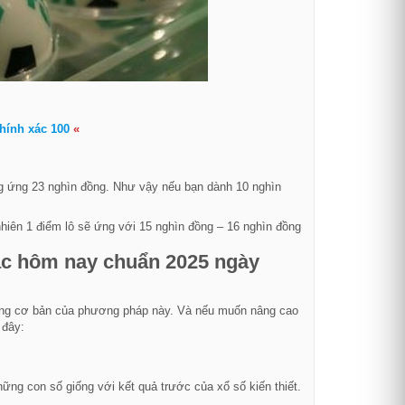
hính xác 100
«
ng ứng 23 nghìn đồng. Như vậy nếu bạn dành 10 nghìn
nhiên 1 điểm lô sẽ ứng với 15 nghìn đồng – 16 nghìn đồng
ắc hôm nay chuẩn 2025 ngày
 tảng cơ bản của phương pháp này. Và nếu muốn nâng cao
 đây:
hững con số giống với kết quả trước của xổ số kiến thiết.