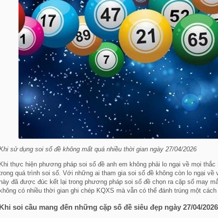
Khi sử dụng soi số đề không mất quá nhiều thời gian ngày 27/04/2026
Khi thực hiện phương pháp soi số đề anh em không phải lo ngại về mọi thắc
trong quá trình soi số. Với những ai tham gia soi số đề không còn lo ngại về 
này đã được đúc kết lại trong phương pháp soi số đề chọn ra cặp số may m
không có nhiều thời gian ghi chép KQXS mà vẫn có thể đánh trúng một cách
Khi soi cầu mang đến những cặp số đề siêu đẹp ngày 27/04/202