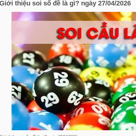
Giới thiệu soi số đề là gì? ngày 27/04/2026