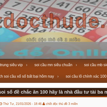
tdocthude
chốt độc thủ đề 3 miền
trung siêu vip
soi cầu mn siêu chuẩn
soi cầu mb s
h soi cầu xổ số bất bại hôm nay
soi cầu lô chính xác 100
soi số đề chắc ăn 100 hãy là nhà đầu tư tài ba 
Thứ Tư, 21/01/2026 - 18:46
chốt độc thủ đề 3 miền