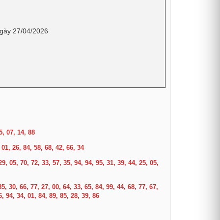
ngày 27/04/2026
5, 07, 14, 88
 01, 26, 84, 58, 68, 42, 66, 34
29, 05, 70, 72, 33, 57, 35, 94, 94, 95, 31, 39, 44, 25, 05,
85, 30, 66, 77, 27, 00, 64, 33, 65, 84, 99, 44, 68, 77, 67,
6, 94, 34, 01, 84, 89, 85, 28, 39, 86