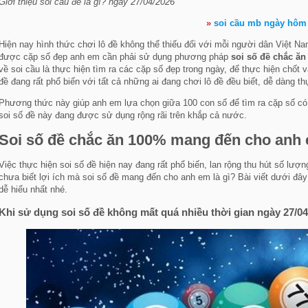
Giới thiệu soi cầu đề là gì? ngày 27/04/2026
»
soi cầu mb ngày hôm
Hiện nay hình thức chơi lô đề không thể thiếu đối với mỗi người dân Việt N
được cặp số đẹp anh em cần phải sử dụng phương pháp
soi số đề chắc ăn
về soi cầu là thực hiện tìm ra các cặp số đẹp trong ngày, để thực hiện chốt 
đề đang rất phổ biến với tất cả những ai đang chơi lô đề đều biết, dễ dàng t
Phương thức này giúp anh em lựa chọn giữa 100 con số để tìm ra cặp số có 
soi số đề này đang được sử dụng rộng rãi trên khắp cả nước.
Soi số đề chắc ăn 100% mang đến cho anh e
Việc thực hiện soi số đề hiện nay đang rất phổ biến, lan rộng thu hút số l
chưa biết lợi ích mà soi số đề mang đến cho anh em là gì? Bài viết dưới đây 
dễ hiểu nhất nhé.
Khi sử dụng soi số đề không mất quá nhiều thời gian ngày 27/04