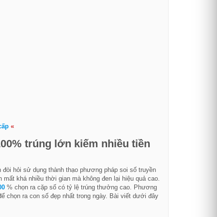
cấp
«
100% trúng lớn kiếm nhiều tiền
n đòi hỏi sử dụng thành thạo phương pháp soi số truyền
n mất khá nhiều thời gian mà không đen lại hiệu quả cao.
00
% chọn ra cặp số có tỷ lệ trúng thưởng cao. Phương
để chọn ra con số đẹp nhất trong ngày. Bài viết dưới đây