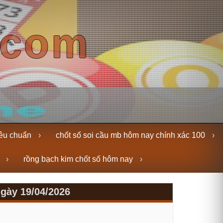
.com
iêu chuẩn
chốt số soi cầu mb hôm nay chính xác 100
rồng bạch kim chốt số hôm nay
ngày 19/04/2026