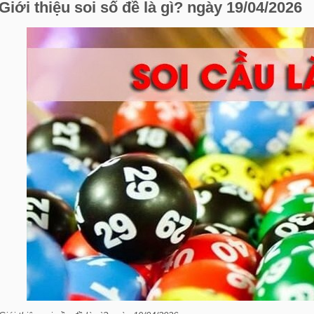
Giới thiệu soi số đề là gì? ngày 19/04/2026