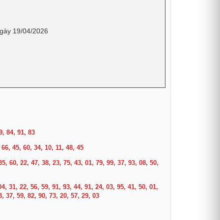
ngày 19/04/2026
9, 84, 91, 83
 66, 45, 60, 34, 10, 11, 48, 45
35, 60, 22, 47, 38, 23, 75, 43, 01, 79, 99, 37, 93, 08, 50,
04, 31, 22, 56, 59, 91, 93, 44, 91, 24, 03, 95, 41, 50, 01,
3, 37, 59, 82, 90, 73, 20, 57, 29, 03