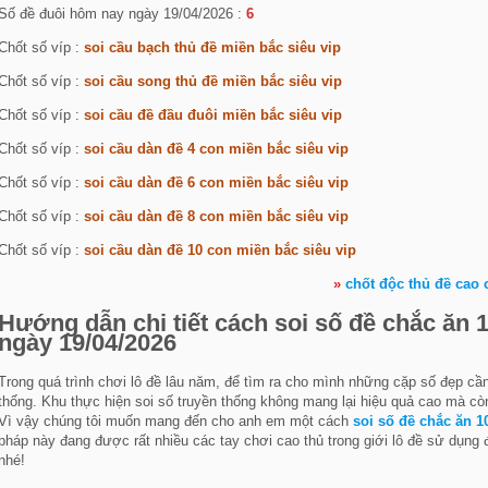
Số đề đuôi hôm nay ngày 19/04/2026 :
6
Chốt số víp :
soi cầu bạch thủ đề miền bắc siêu vip
Chốt số víp :
soi cầu song thủ đề miền bắc siêu vip
Chốt số víp :
soi cầu đề đầu đuôi miền bắc siêu vip
Chốt số víp :
soi cầu dàn đề 4 con miền bắc siêu vip
Chốt số víp :
soi cầu dàn đề 6 con miền bắc siêu vip
Chốt số víp :
soi cầu dàn đề 8 con miền bắc siêu vip
Chốt số víp :
soi cầu dàn đề 10 con miền bắc siêu vip
»
chốt độc thủ đề cao 
Hướng dẫn chi tiết cách soi số đề chắc ăn 
ngày 19/04/2026
Trong quá trình chơi lô đề lâu năm, để tìm ra cho mình những cặp số đẹp cầ
thống. Khu thực hiện soi số truyền thống không mang lại hiệu quả cao mà cò
Vì vậy chúng tôi muốn mang đến cho anh em một cách
soi số đề chắc ăn 1
pháp này đang được rất nhiều các tay chơi cao thủ trong giới lô đề sử dụng 
nhé!