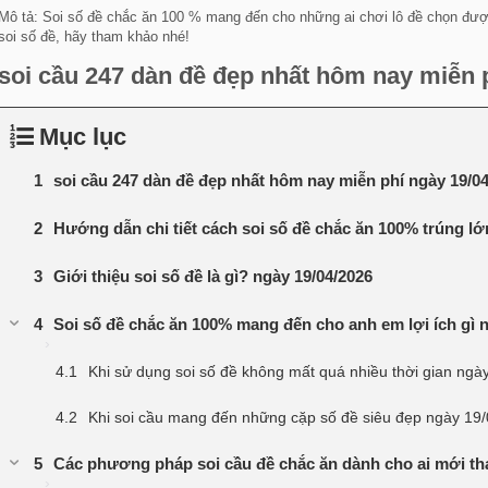
Mô tả: Soi số đề chắc ăn 100 % mang đến cho những ai chơi lô đề chọn được 
soi số đề, hãy tham khảo nhé!
soi cầu 247 dàn đề đẹp nhất hôm nay miễn 
Mục lục
soi cầu 247 dàn đề đẹp nhất hôm nay miễn phí ngày 19/0
Hướng dẫn chi tiết cách soi số đề chắc ăn 100% trúng lớ
Giới thiệu soi số đề là gì? ngày 19/04/2026
Soi số đề chắc ăn 100% mang đến cho anh em lợi ích gì 
Khi sử dụng soi số đề không mất quá nhiều thời gian ngà
Khi soi cầu mang đến những cặp số đề siêu đẹp ngày 19
Các phương pháp soi cầu đề chắc ăn dành cho ai mới th