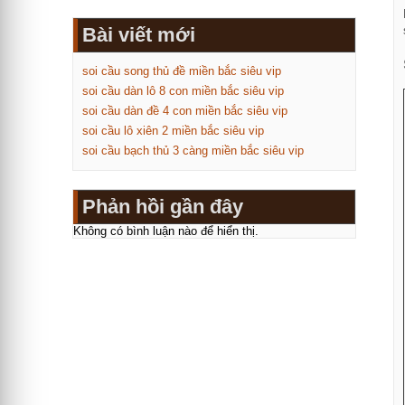
Bài viết mới
soi cầu song thủ đề miền bắc siêu vip
soi cầu dàn lô 8 con miền bắc siêu vip
soi cầu dàn đề 4 con miền bắc siêu vip
soi cầu lô xiên 2 miền bắc siêu vip
soi cầu bạch thủ 3 càng miền bắc siêu vip
Phản hồi gần đây
Không có bình luận nào để hiển thị.