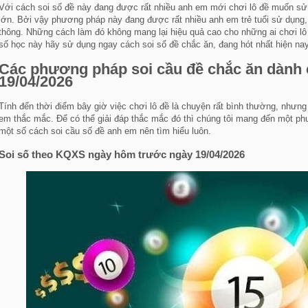
Với cách soi số đề này đang được rất nhiều anh em mới chơi lô đề muốn sử
lớn. Bởi vậy phương pháp này đang được rất nhiều anh em trẻ tuổi sử dụng, 
thông. Những cách làm đó không mang lại hiệu quả cao cho những ai chơi lô
số học này hãy sử dụng ngay cách soi số đề chắc ăn, đang hót nhất hiện nay
Các phương pháp soi cầu đề chắc ăn dành 
19/04/2026
Tính đến thời điểm bây giờ việc chơi lô đề là chuyện rất bình thường, nhưng
em thắc mắc. Để có thể giải đáp thắc mắc đó thì chúng tôi mang đến một ph
một số cách soi cầu số đề anh em nên tìm hiểu luôn.
Soi số theo KQXS ngày hôm trước ngày 19/04/2026