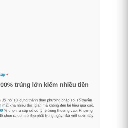
cấp
«
100% trúng lớn kiếm nhiều tiền
n đòi hỏi sử dụng thành thạo phương pháp soi số truyền
n mất khá nhiều thời gian mà không đen lại hiệu quả cao.
00
% chọn ra cặp số có tỷ lệ trúng thưởng cao. Phương
để chọn ra con số đẹp nhất trong ngày. Bài viết dưới đây