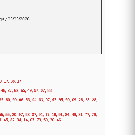
ngày 05/05/2026
9, 17, 88, 17
 48, 27, 62, 65, 49, 97, 07, 88
95, 80, 90, 06, 53, 04, 63, 07, 47, 95, 50, 09, 28, 28, 28,
55, 55, 20, 97, 98, 87, 91, 17, 19, 91, 84, 49, 81, 77, 79,
1, 45, 82, 34, 14, 67, 73, 59, 36, 46