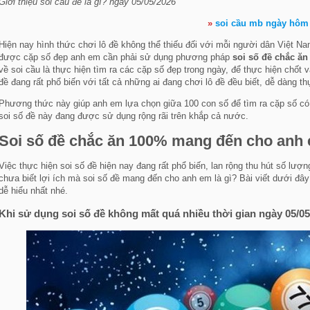
Giới thiệu soi cầu đề là gì? ngày 05/05/2026
»
soi cầu mb ngày hôm
Hiện nay hình thức chơi lô đề không thể thiếu đối với mỗi người dân Việt N
được cặp số đẹp anh em cần phải sử dụng phương pháp
soi số đề chắc ăn
về soi cầu là thực hiện tìm ra các cặp số đẹp trong ngày, để thực hiện chốt 
đề đang rất phổ biến với tất cả những ai đang chơi lô đề đều biết, dễ dàng t
Phương thức này giúp anh em lựa chọn giữa 100 con số để tìm ra cặp số có 
soi số đề này đang được sử dụng rộng rãi trên khắp cả nước.
Soi số đề chắc ăn 100% mang đến cho anh e
Việc thực hiện soi số đề hiện nay đang rất phổ biến, lan rộng thu hút số l
chưa biết lợi ích mà soi số đề mang đến cho anh em là gì? Bài viết dưới đây 
dễ hiểu nhất nhé.
Khi sử dụng soi số đề không mất quá nhiều thời gian ngày 05/05