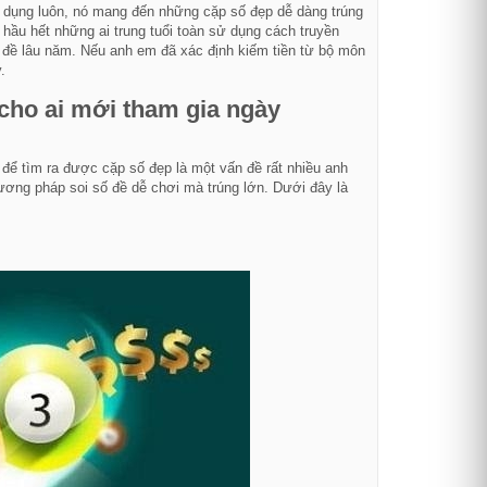
 dụng luôn, nó mang đến những cặp số đẹp dễ dàng trúng
hầu hết những ai trung tuổi toàn sử dụng cách truyền
 đề lâu năm. Nếu anh em đã xác định kiếm tiền từ bộ môn
.
cho ai mới tham gia ngày
 để tìm ra được cặp số đẹp là một vấn đề rất nhiều anh
ương pháp soi số đề dễ chơi mà trúng lớn. Dưới đây là