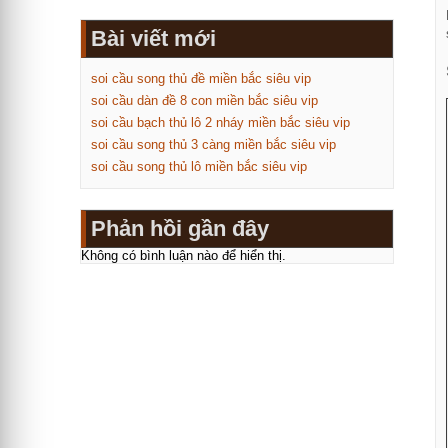
Bài viết mới
soi cầu song thủ đề miền bắc siêu vip
soi cầu dàn đề 8 con miền bắc siêu vip
soi cầu bạch thủ lô 2 nháy miền bắc siêu vip
soi cầu song thủ 3 càng miền bắc siêu vip
soi cầu song thủ lô miền bắc siêu vip
Phản hồi gần đây
Không có bình luận nào để hiển thị.