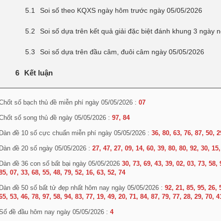
Soi số theo KQXS ngày hôm trước ngày 05/05/2026
Soi số dựa trên kết quả giải đặc biệt đánh khung 3 ngày 
Soi số dựa trên đầu câm, đuôi câm ngày 05/05/2026
Kết luận
Chốt số bạch thủ đề miễn phí ngày 05/05/2026 :
07
Chốt số song thủ đề ngày 05/05/2026 :
97, 84
Dàn đề 10 số cực chuẩn miễn phí ngày 05/05/2026 :
36, 80, 63, 76, 87, 50, 2
Dàn đề 20 số ngày 05/05/2026 :
27, 47, 27, 09, 14, 60, 39, 80, 80, 92, 30, 15,
Dàn đề 36 con số bất bại ngày 05/05/2026
30, 73, 69, 43, 39, 02, 03, 73, 58, 
85, 07, 33, 68, 55, 48, 79, 52, 16, 63, 52, 74
Dàn đề 50 số bất tử đẹp nhất hôm nay ngày 05/05/2026 :
92, 21, 85, 95, 26, 
65, 53, 46, 78, 97, 58, 94, 83, 77, 19, 49, 20, 71, 84, 87, 79, 77, 28, 29, 70, 4
Số đề đầu hôm nay ngày 05/05/2026 :
4