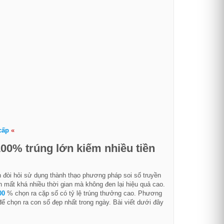
cấp
«
100% trúng lớn kiếm nhiều tiền
n đòi hỏi sử dụng thành thạo phương pháp soi số truyền
n mất khá nhiều thời gian mà không đen lại hiệu quả cao.
00
% chọn ra cặp số có tỷ lệ trúng thưởng cao. Phương
để chọn ra con số đẹp nhất trong ngày. Bài viết dưới đây