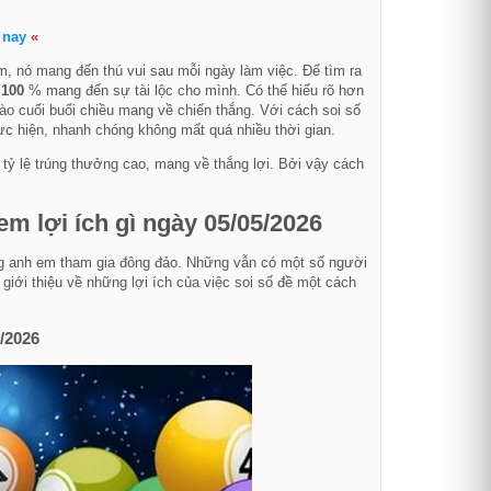
 nay
«
am, nó mang đến thú vui sau mỗi ngày làm việc. Để tìm ra
 100
% mang đến sự tài lộc cho mình. Có thể hiểu rõ hơn
vào cuối buổi chiều mang về chiến thắng. Với cách soi số
hực hiện, nhanh chóng không mất quá nhiều thời gian.
tỷ lệ trúng thưởng cao, mang về thắng lợi. Bởi vậy cách
m lợi ích gì ngày 05/05/2026
ượng anh em tham gia đông đảo. Những vẫn có một số người
giới thiệu về những lợi ích của việc soi số đề một cách
/2026