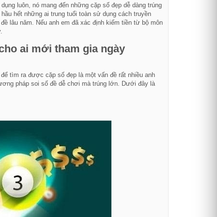
 dụng luôn, nó mang đến những cặp số đẹp dễ dàng trúng
hầu hết những ai trung tuổi toàn sử dụng cách truyền
 đề lâu năm. Nếu anh em đã xác định kiếm tiền từ bộ môn
.
cho ai mới tham gia ngày
 để tìm ra được cặp số đẹp là một vấn đề rất nhiều anh
ương pháp soi số đề dễ chơi mà trúng lớn. Dưới đây là