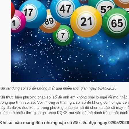
Khi sử dụng soi số đề không mất quá nhiều thời gian ngày 02/05/2026
Khi thực hiện phương pháp soi số đề anh em không phải lo ngại về mọi thắc
trong quá trình soi số. Với những ai tham gia soi số đề không còn lo ngại về 
này đã được đúc kết lại trong phương pháp soi số đề chọn ra cặp số may m
không có nhiều thời gian ghi chép KQXS mà vẫn có thể đánh trúng một cách
Khi soi cầu mang đến những cặp số đề siêu đẹp ngày 02/05/202