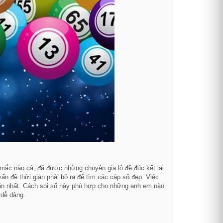
 mắc nào cả, đã được những chuyên gia lô đề đúc kết lại
vấn đề thời gian phải bỏ ra để tìm các cặp số đẹp. Việc
ắn nhất. Cách soi số này phù hợp cho những anh em nào
 dễ dàng.
6