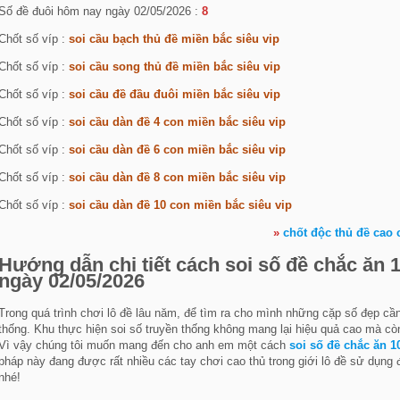
Số đề đuôi hôm nay ngày 02/05/2026 :
8
Chốt số víp :
soi cầu bạch thủ đề miền bắc siêu vip
Chốt số víp :
soi cầu song thủ đề miền bắc siêu vip
Chốt số víp :
soi cầu đề đầu đuôi miền bắc siêu vip
Chốt số víp :
soi cầu dàn đề 4 con miền bắc siêu vip
Chốt số víp :
soi cầu dàn đề 6 con miền bắc siêu vip
Chốt số víp :
soi cầu dàn đề 8 con miền bắc siêu vip
Chốt số víp :
soi cầu dàn đề 10 con miền bắc siêu vip
»
chốt độc thủ đề cao 
Hướng dẫn chi tiết cách soi số đề chắc ăn 
ngày 02/05/2026
Trong quá trình chơi lô đề lâu năm, để tìm ra cho mình những cặp số đẹp cầ
thống. Khu thực hiện soi số truyền thống không mang lại hiệu quả cao mà cò
Vì vậy chúng tôi muốn mang đến cho anh em một cách
soi số đề chắc ăn 1
pháp này đang được rất nhiều các tay chơi cao thủ trong giới lô đề sử dụng 
nhé!