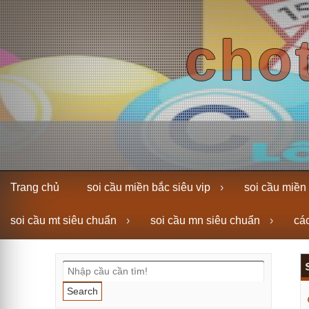
cho
Trang chủ
soi cầu miền bắc siêu vip
soi cầu miền 
soi cầu mt siêu chuẩn
soi cầu mn siêu chuẩn
các
Search