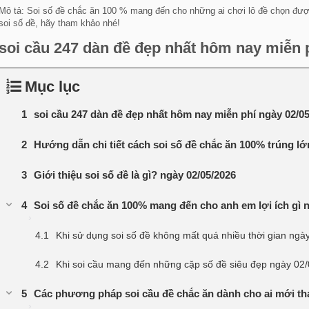
Mô tả: Soi số đề chắc ăn 100 % mang đến cho những ai chơi lô đề chọn được 
soi số đề, hãy tham khảo nhé!
soi cầu 247 dàn đề đẹp nhất hôm nay miễn 
Mục lục
soi cầu 247 dàn đề đẹp nhất hôm nay miễn phí ngày 02/0
Hướng dẫn chi tiết cách soi số đề chắc ăn 100% trúng lớ
Giới thiệu soi số đề là gì? ngày 02/05/2026
Soi số đề chắc ăn 100% mang đến cho anh em lợi ích gì 
Khi sử dụng soi số đề không mất quá nhiều thời gian ngà
Khi soi cầu mang đến những cặp số đề siêu đẹp ngày 02
Các phương pháp soi cầu đề chắc ăn dành cho ai mới th