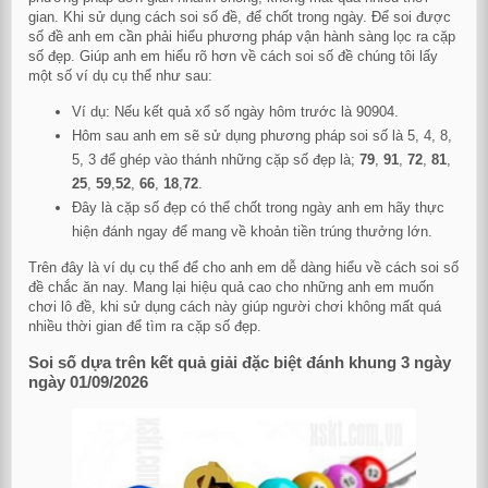
gian. Khi sử dụng cách soi số đề, để chốt trong ngày. Để soi được
số đề anh em cần phải hiểu phương pháp vận hành sàng lọc ra cặp
số đẹp. Giúp anh em hiểu rõ hơn về cách soi số đề chúng tôi lấy
một số ví dụ cụ thể như sau:
Ví dụ: Nếu kết quả xổ số ngày hôm trước là 90904.
Hôm sau anh em sẽ sử dụng phương pháp soi số là 5, 4, 8,
5, 3 để ghép vào thánh những cặp số đẹp là;
79
,
91
,
72
,
81
,
25
,
59
,
52
,
66
,
18
,
72
.
Đây là cặp số đẹp có thể chốt trong ngày anh em hãy thực
hiện đánh ngay để mang về khoản tiền trúng thưởng lớn.
Trên đây là ví dụ cụ thể để cho anh em dễ dàng hiểu về cách soi số
đề chắc ăn nay. Mang lại hiệu quả cao cho những anh em muốn
chơi lô đề, khi sử dụng cách này giúp người chơi không mất quá
nhiều thời gian để tìm ra cặp số đẹp.
Soi số dựa trên kết quả giải đặc biệt đánh khung 3 ngày
ngày 01/09/2026