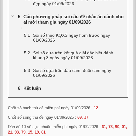
đẹp ngày 01/09/2026
Các phương pháp soi cầu đề chắc ăn dành cho
ai mới tham gia ngày 01/09/2026
Soi số theo KQXS ngày hôm trước ngày
01/09/2026
Soi số dựa trên kết quả giải đặc biệt đánh
khung 3 ngày ngày 01/09/2026
Soi số dựa trên đầu câm, đuôi câm ngày
01/09/2026
Kết luận
Chốt số bạch thủ đề miễn phí ngày 01/09/2026 :
12
Chốt số song thủ đề ngày 01/09/2026 :
69, 37
Dàn đề 10 số cực chuẩn miễn phí ngày 01/09/2026 :
61, 73, 90, 01,
21, 93, 79, 15, 19, 61