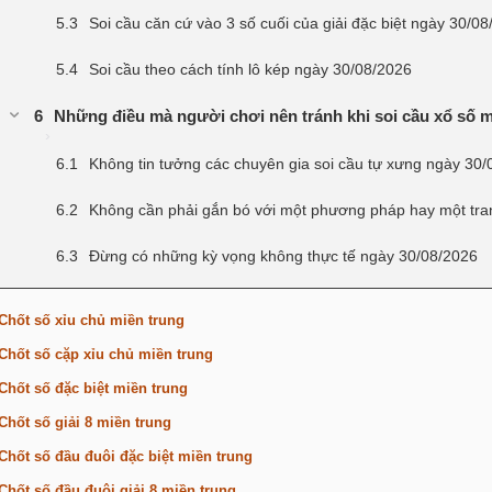
Soi cầu căn cứ vào 3 số cuối của giải đặc biệt ngày 30/0
Soi cầu theo cách tính lô kép ngày 30/08/2026
Những điều mà người chơi nên tránh khi soi cầu xổ số m
Không tin tưởng các chuyên gia soi cầu tự xưng ngày 30
Không cần phải gắn bó với một phương pháp hay một tra
Đừng có những kỳ vọng không thực tế ngày 30/08/2026
Chốt số xỉu chủ miền trung
Chốt số cặp xỉu chủ miền trung
Chốt số đặc biệt miền trung
Chốt số giải 8 miền trung
Chốt số đầu đuôi đặc biệt miền trung
Chốt số đầu đuôi giải 8 miền trung