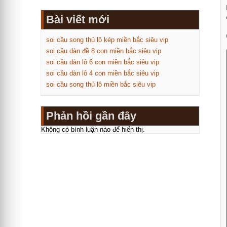
Bài viết mới
soi cầu song thủ lô kép miền bắc siêu vip
soi cầu dàn đề 8 con miền bắc siêu vip
soi cầu dàn lô 6 con miền bắc siêu vip
soi cầu dàn lô 4 con miền bắc siêu vip
soi cầu song thủ lô miền bắc siêu vip
Phản hồi gần đây
Không có bình luận nào để hiển thị.