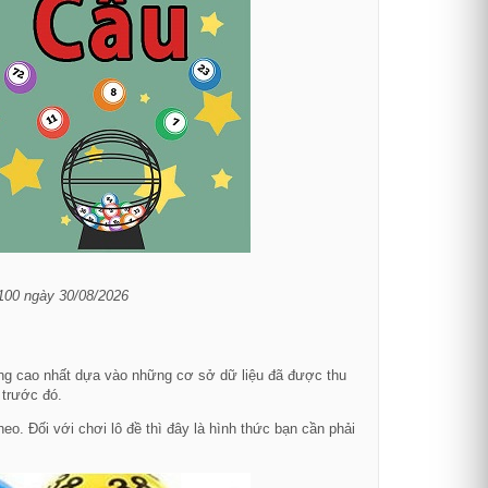
 100 ngày 30/08/2026
ng cao nhất dựa vào những cơ sở dữ liệu đã được thu
 trước đó.
eo. Đối với chơi lô đề thì đây là hình thức bạn cần phải