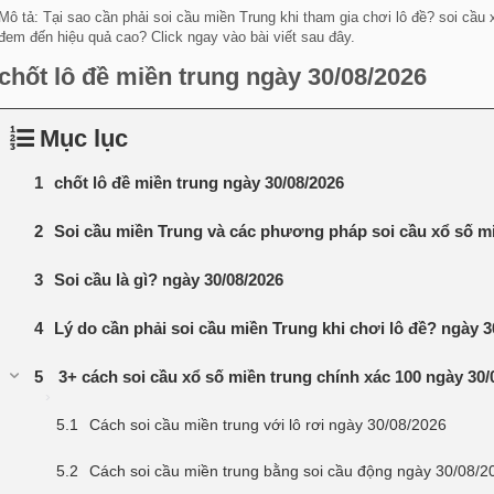
Mô tả: Tại sao cần phải soi cầu miền Trung khi tham gia chơi lô đề? soi cầ
đem đến hiệu quả cao? Click ngay vào bài viết sau đây.
chốt lô đề miền trung ngày 30/08/2026
Mục lục
chốt lô đề miền trung ngày 30/08/2026
Soi cầu miền Trung và các phương pháp soi cầu xổ số mi
Soi cầu là gì? ngày 30/08/2026
Lý do cần phải soi cầu miền Trung khi chơi lô đề? ngày 3
3+ cách soi cầu xổ số miền trung chính xác 100 ngày 30/
Cách soi cầu miền trung với lô rơi ngày 30/08/2026
Cách soi cầu miền trung bằng soi cầu động ngày 30/08/2