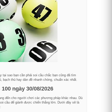
y tại sao bạn cần phải soi cầu chắc bạn cũng đã tìm
thủ, bạch thủ hay dàn đề nhanh chóng, chuẩn xác nhất.
 100 ngày 30/08/2026
mang đến cho người chơi các phương pháp khác nhau. Dù
oi cầu để giành được chiến thắng lớn. Dưới đây sẽ là
: