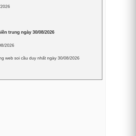
8/2026
iền trung ngày 30/08/2026
/08/2026
ng web soi cầu duy nhất ngày 30/08/2026