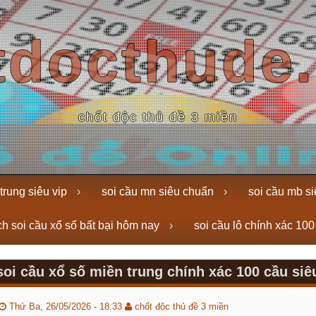
tdocthude
chốt độc thủ đề 3 miền
trung siêu vip
soi cầu mn siêu chuẩn
soi cầu mb s
h soi cầu xổ số bất bại hôm nay
soi cầu lô chính xác 100
soi cầu xổ số miền trung chính xác 100 cầu siê
Thứ Ba, 26/05/2026 - 18:33
chốt độc thủ đề 3 miền