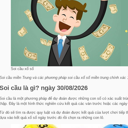
Soi cầu xổ số
Soi cầu miền Trung và các phương pháp soi cầu xổ số miền trung chính xác
Soi cầu là gì? ngày 30/08/2026
Soi cầu là một phương pháp để dự đoán được những con số có xác suất trú
thập. Đây là một hình thức nghiên cứu kết quả các ván trước hoặc các ngày
Từ đó sẽ tìm ra được quy luật và dự đoán được kết quả của lượt chơi tiếp th
dựa vào kết quả xổ số ngày trước đó rồi chọn ra những con lô.