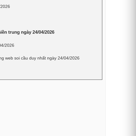
4/2026
iền trung ngày 24/04/2026
/04/2026
ng web soi cầu duy nhất ngày 24/04/2026