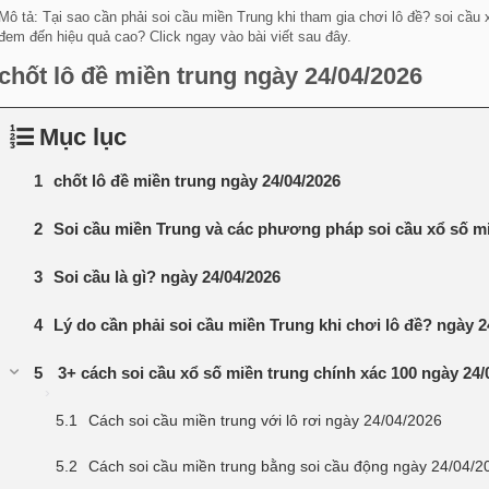
Mô tả: Tại sao cần phải soi cầu miền Trung khi tham gia chơi lô đề? soi cầ
đem đến hiệu quả cao? Click ngay vào bài viết sau đây.
chốt lô đề miền trung ngày 24/04/2026
Mục lục
chốt lô đề miền trung ngày 24/04/2026
Soi cầu miền Trung và các phương pháp soi cầu xổ số mi
Soi cầu là gì? ngày 24/04/2026
Lý do cần phải soi cầu miền Trung khi chơi lô đề? ngày 2
3+ cách soi cầu xổ số miền trung chính xác 100 ngày 24/
Cách soi cầu miền trung với lô rơi ngày 24/04/2026
Cách soi cầu miền trung bằng soi cầu động ngày 24/04/2