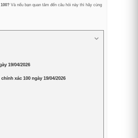
c 100?
Và nếu bạn quan tâm đến câu hỏi này thì hãy cùng
gày 19/04/2026
 chính xác 100 ngày 19/04/2026