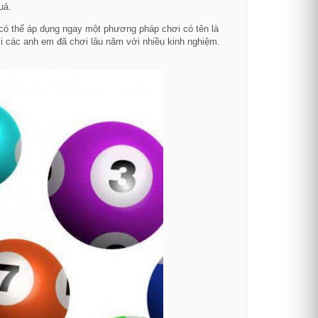
quả.
 có thể áp dụng ngay một phương pháp chơi có tên là
i các anh em đã chơi lâu năm với nhiều kinh nghiệm.