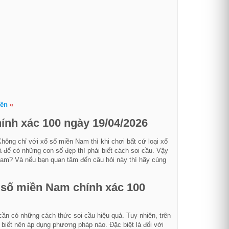
iền
«
ính xác 100 ngày 19/04/2026
Không chỉ với xổ số miền Nam thì khi chơi bất cứ loại xổ
để có những con số đẹp thì phải biết cách soi cầu. Vậy
Nam? Và nếu bạn quan tâm đến câu hỏi này thì hãy cùng
ổ số miền Nam chính xác 100
cần có những cách thức soi cầu hiệu quả. Tuy nhiên, trên
biết nên áp dụng phương pháp nào. Đặc biệt là đối với