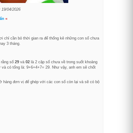
y 19/04/2026
uẩn
«
ơi chỉ cần bỏ thời gian ra để thống kê những con số chưa
 hay 3 tháng.
y rằng số
29
và
02
là 2 cặp số chưa về trong suốt khoảng
y và có tổng là: 9+6+4+7= 29. Như vậy, anh em sẽ chốt
ở hàng đơn vị để ghép với các con số còn lại và sẽ có bộ