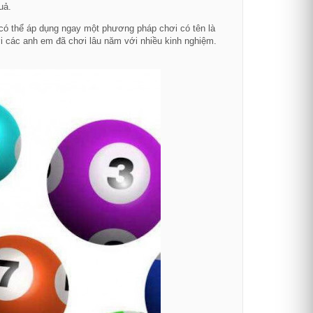
quả.
 có thể áp dụng ngay một phương pháp chơi có tên là
i các anh em đã chơi lâu năm với nhiều kinh nghiệm.