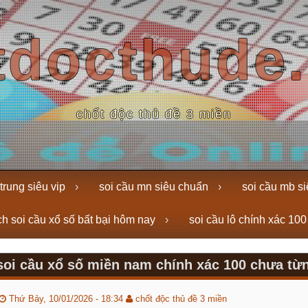
tdocthude
chốt độc thủ đề 3 miền
trung siêu vip
soi cầu mn siêu chuẩn
soi cầu mb s
h soi cầu xổ số bất bại hôm nay
soi cầu lô chính xác 100
soi cầu xổ số miền nam chính xác 100 chưa từ
Thứ Bảy, 10/01/2026 - 18:34
chốt độc thủ đề 3 miền