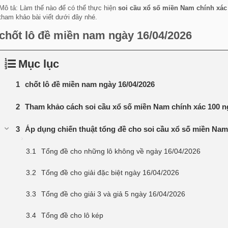
Mô tả: Làm thế nào để có thể thực hiện
soi cầu xổ số miền Nam chính xá
tham khảo bài viết dưới đây nhé.
chốt lô đề miền nam ngày 16/04/2026
Mục lục
chốt lô đề miền nam ngày 16/04/2026
Tham khảo cách soi cầu xổ số miền Nam chính xác 100 n
Áp dụng chiến thuật tổng đề cho soi cầu xổ số miền Nam
Tổng đề cho những lô không về ngày 16/04/2026
Tổng đề cho giải đặc biệt ngày 16/04/2026
Tổng đề cho giải 3 và giả 5 ngày 16/04/2026
Tổng đề cho lô kép