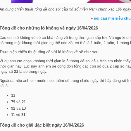
Áp dụng chiến thuật tổng đề cho soi cầu xổ số miền Nam chính xác 100 ngà
»
soi cầu mn siêu ch
Tổng đề cho những lô không về ngày 16/04/2026
Các con số không về sẽ có khả năng về trong thời gian sắp tới. Và người ch
nổ trong một khung thời gian cụ thể nào đó, có thể là 1 tuần, 2 tuần, 1 tháng
Thực hiện chiến thuật tổng đề với lô không về sẽ như sau:
Ví dụ anh em chọn khoảng thời gian là 3 tháng để soi cầu. Anh em nhận thấ
thời gian này. Lúc này anh em sẽ cộng dồn tổng các con số của 2 cặp số nà
ngay số
23
là số trong ngày.
Ngoài ra, nếu anh em muốn nuôi thêm số trong nhiều ngày thì hãy dùng số 8 
số là:
13
79
và
21
92
và
13
11
và
31
Tổng đề cho giải đặc biệt ngày 16/04/2026