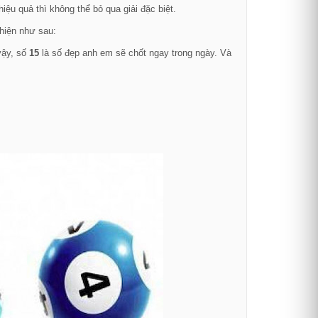
iệu quả thì không thể bỏ qua giải đặc biệt.
 hiện như sau:
vậy, số
15
là số đẹp anh em sẽ chốt ngay trong ngày. Và