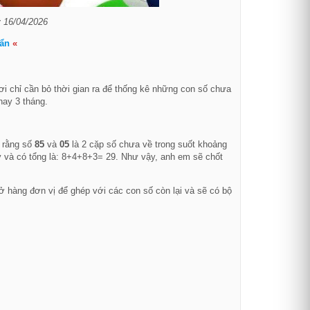
y 16/04/2026
uẩn
«
ơi chỉ cần bỏ thời gian ra để thống kê những con số chưa
 hay 3 tháng.
y rằng số
85
và
05
là 2 cặp số chưa về trong suốt khoảng
y và có tổng là: 8+4+8+3= 29. Như vậy, anh em sẽ chốt
ở hàng đơn vị để ghép với các con số còn lại và sẽ có bộ