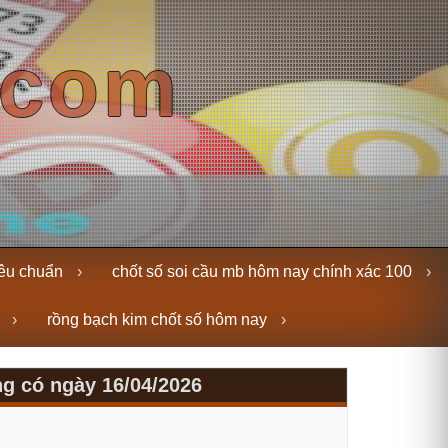
.com
iêu chuẩn
chốt số soi cầu mb hôm nay chính xác 100
rồng bạch kim chốt số hôm nay
ng có ngày 16/04/2026