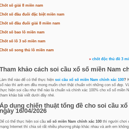
Chốt số giải 8 miền nam
Chốt số đầu đuôi đặc biệt miền nam
Chốt số đầu đuôi giải 8 miền nam
Chốt số bao lô miền nam
Chốt số lô 3 số miền nam
Chốt số song thủ lô miền
nam
»
chốt độc thủ đề 3 m
Tham khảo cách soi cầu xổ số miền Nam ch
Làm thế nào để có thể thực hiện
soi cầu xổ số miền Nam chính xác 100
?
số nào thì anh em đều mong muốn chơi thật chuẩn với những con số đẹp. Và 
thực hiện soi cầu như thế nào là chuẩn và chính xác 100% cho xổ số miền 
tham khảo bài viết dưới đây nhé.
Áp dụng chiến thuật tổng đề cho soi cầu x
ngày 16/04/2026
Để có thể thực hiện soi cầu
xổ số miền Nam chính xác 100
thì người chơi 
mạng Internet thì chia sẻ rất nhiều phương pháp khác nhau và anh em không 