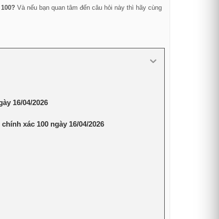
c 100?
Và nếu bạn quan tâm đến câu hỏi này thì hãy cùng
gày 16/04/2026
 chính xác 100 ngày 16/04/2026