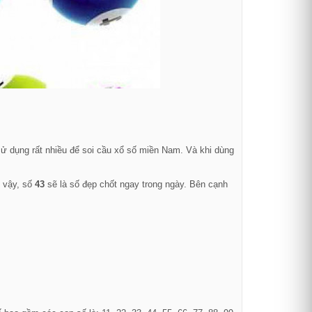
sử dụng rất nhiều để soi cầu xổ số miền Nam. Và khi dùng
 vậy, số
43
sẽ là số đẹp chốt ngay trong ngày. Bên cạnh