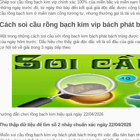
Ghép soi cầu rồng bạch kim vip chính xác 100% của miền bắc và miền nam h
những ngày trước đó, từ ngày thứ bảy đến kết quả giải độc đắc được cộng l
cầu rồng bạch kim ở miền nam cũng tương tự, nhưng thường gọi là tài và xỉ
Cách soi cầu rồng bạch kim vip bách phát 
Một trong những cách soi cầu với rồng bạch kim bách phát bách trúng được 
của ngày hôm trước. Dấu hiệu cho thấy giải độc đắc về là số đầu của giải cao 
cơ hội sẽ về giải trong 3 ngày tiếp theo.
hướng dẫn chơi rồng bạch kim hiệu quả ngày 22/04/2026
Thu thập dữ liệu để tìm số 2 nháy
chuẩn xác ngày 22/04/2026
Muốn soi cầu rồng bạch kim vip bách phát bách trúng thì việc đầu tiên bạn nh