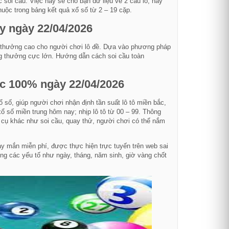
 soi cầu. Việc này sẽ cho bạn dữ liệu về 2 cầu lô, hãy
huộc trong bảng kết quả xổ số từ 2 – 19 cặp.
áy ngày 22/04/2026
iải thưởng cao cho người chơi lô đề. Dựa vào phương pháp
úng thưởng cực lớn. Hướng dẫn cách soi cầu toàn
ác 100% ngày 22/04/2026
ổ số, giúp người chơi nhận định tần suất lô tô miền bắc,
 số miền trung hôm nay; nhịp lô tô từ 00 – 99. Thông
g cụ khác như soi cầu, quay thử, người chơi có thể nắm
y mắn miễn phí, được thực hiện trực tuyến trên web sai
ụng các yếu tố như ngày, tháng, năm sinh, giờ vàng chốt