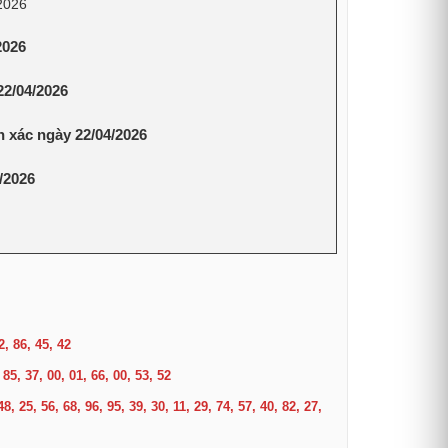
/2026
2026
22/04/2026
h xác ngày 22/04/2026
/2026
2, 86, 45, 42
 85, 37, 00, 01, 66, 00, 53, 52
48, 25, 56, 68, 96, 95, 39, 30, 11, 29, 74, 57, 40, 82, 27,