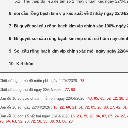
Thu thập dữ liệu để tìm số 2 nháy chuẩn xác ngày 22/04
soi cầu rồng bạch kim vip xác suất về 2 nháy ngày 22/04/
Bí quyết soi cầu rồng bạch kim vip chính xác 100% ngày 
Bí quyết soi cầu rồng bạch kim vip chốt số hôm nay chín
Soi cầu rồng bạch kim vip chính xác mỗi ngày ngày 22/04
Kết thúc
Chốt số bạch thủ đề miễn phí ngày 22/04/2026 :
78
Chốt số song thủ đề ngày 22/04/2026 :
77, 63
Dàn đề 10 số cực chuẩn miễn phí ngày 22/04/2026 :
43, 05, 65, 52, 12, 10, 3
Dàn đề 20 số ngày 22/04/2026 :
10, 22, 60, 21, 61, 72, 05, 28, 99, 17, 42, 01,
Dàn đề 36 con số bất bại ngày 22/04/2026
13, 23, 35, 26, 84, 07, 65, 24, 27, 
76, 64, 63, 92, 73, 72, 58, 95, 38, 93, 86, 23