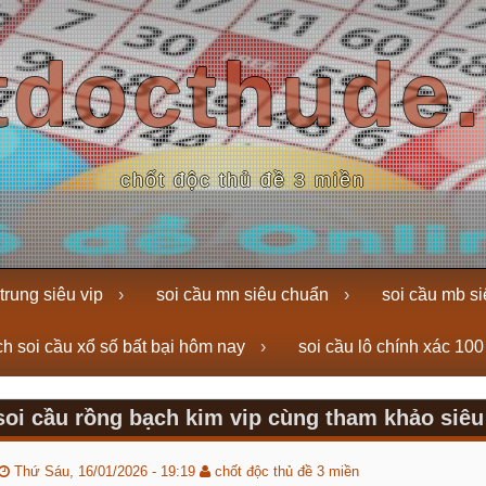
tdocthude
chốt độc thủ đề 3 miền
trung siêu vip
soi cầu mn siêu chuẩn
soi cầu mb s
h soi cầu xổ số bất bại hôm nay
soi cầu lô chính xác 100
soi cầu rồng bạch kim vip cùng tham khảo siêu
Thứ Sáu, 16/01/2026 - 19:19
chốt độc thủ đề 3 miền