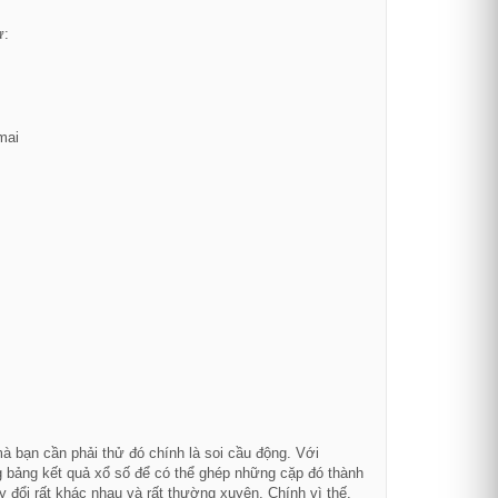
ư:
mai
 bạn cần phải thử đó chính là soi cầu động. Với
g bảng kết quả xổ số để có thể ghép những cặp đó thành
 đổi rất khác nhau và rất thường xuyên. Chính vì thế,