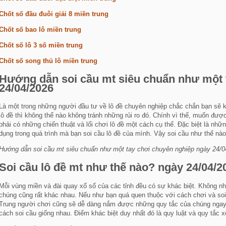
Chốt số đầu đuôi giải 8 miền trung
Chốt số bao lô miền trung
Chốt số lô 3 số miền trung
Chốt số song thủ lô miền trung
Hướng dẫn soi cầu mt siêu chuẩn như một 
24/04/2026
Là một trong những người đầu tư về lô đề chuyên nghiệp chắc chắn bạn sẽ k
lô đề thì không thể nào không tránh những rủi ro đó. Chính vì thế, muốn đượ
phải có những chiến thuật và lối chơi lô đề một cách cụ thể. Đặc biệt là n
dụng trong quá trình mà bạn soi cầu lô đề của mình. Vậy soi cầu như thế nà
Hướng dẫn soi cầu mt siêu chuẩn như một tay chơi chuyên nghiệp ngày 24/0
Soi cầu lô đề mt như thế nào? ngày 24/04/2
Mỗi vùng miền và đài quay xổ số của các tỉnh đều có sự khác biệt. Không n
chúng cũng rất khác nhau. Nếu như bạn quá quen thuộc với cách chơi và soi 
Trung người chơi cũng sẽ dễ dàng nắm được những quy tắc của chúng ngay
cách soi cầu giống nhau. Điểm khác biệt duy nhất đó là quy luật và quy tắc 