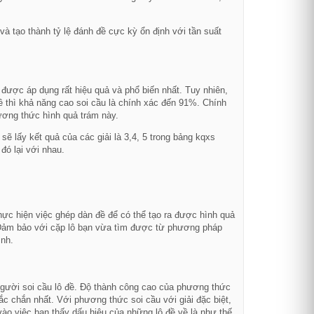
 và tạo thành tỷ lệ đánh đề cực kỳ ổn định với tần suất
 được áp dụng rất hiệu quả và phổ biến nhất. Tuy nhiên,
ề thì khả năng cao soi cầu là chính xác đến 91%. Chính
ơng thức hình quả trám này.
 lấy kết quả của các giải là 3,4, 5 trong bảng kqxs
đó lại với nhau.
 thực hiện việc ghép dàn đề để có thể tạo ra được hình quả
 Đảm bảo với cặp lô bạn vừa tìm được từ phương pháp
ình.
người soi cầu lô đề. Độ thành công cao của phương thức
ắc chắn nhất. Với phương thức soi cầu với giải đặc biệt,
ào việc bạn thấy dấu hiệu của những lô đề về là như thế