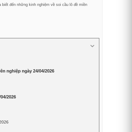
 biết đến những kinh nghiệm về soi cầu lô đề miền
ên nghiệp ngày 24/04/2026
/04/2026
/2026