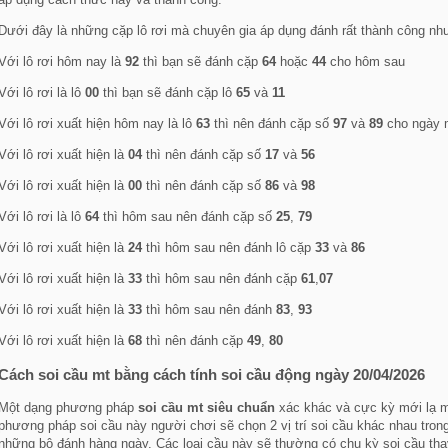
Dưới đây là những cặp lô rơi mà chuyên gia áp dụng đánh rất thành công nh
Với lô rơi hôm nay là
92
thì bạn sẽ đánh cặp
64
hoặc
44
cho hôm sau
Với lô rơi là lô
00
thì bạn sẽ đánh cặp lô
65
và
11
Với lô rơi xuất hiện hôm nay là lô
63
thì nên đánh cặp số
97
và
89
cho ngày 
Với lô rơi xuất hiện là
04
thì nên đánh cặp số
17
và
56
Với lô rơi xuất hiện là
00
thì nên đánh cặp số
86
và
98
Với lô rơi là lô
64
thì hôm sau nên đánh cặp số
25
,
79
Với lô rơi xuất hiện là
24
thì hôm sau nên đánh lô cặp
33
và
86
Với lô rơi xuất hiện là
33
thì hôm sau nên đánh cặp
61
,
07
Với lô rơi xuất hiện là
33
thì hôm sau nên đánh
83
,
93
Với lô rơi xuất hiện là
68
thì nên đánh cặp
49
,
80
Cách soi cầu mt bằng cách tính soi cầu động ngày 20/04/2026
Một dạng phương pháp
soi cầu mt siêu chuẩn
xác khác và cực kỳ mới lạ mà
phương pháp soi cầu này người chơi sẽ chọn 2 vị trí soi cầu khác nhau tron
những bộ đánh hàng ngày. Các loại cầu này sẽ thường có chu kỳ soi cầu thay