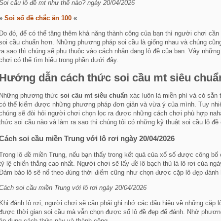
Soi cầu lô đề mt như thế nào? ngày 20/04/2026
»
Soi số đề chắc ăn 100
«
Do đó, để có thể tăng thêm khả năng thành công của bạn thì người chơi cần 
soi cầu chuẩn hơn. Những phương pháp soi cầu là giống nhau và chúng cũn
ra sao thì chúng sẽ phụ thuộc vào cách nhận dạng lô đề của bạn. Vậy những
chơi có thể tìm hiểu trong phần dưới đây.
Hướng dẫn cách thức soi cầu mt siêu chuẩ
Những phương thức
soi cầu mt siêu chuẩn
xác luôn là miễn phí và có sẵn 
có thể kiếm được những phương pháp đơn giản và vừa ý của mình. Tuy nhiê
chúng sẽ đòi hỏi người chơi chọn lọc ra được những cách chơi phù hợp naha
thức soi cầu nào và làm ra sao thì chúng tôi có những kỹ thuật soi cầu lô 
Cách soi cầu miền Trung với lô rơi ngày 20/04/2026
Trong lô đề miền Trung, nếu bạn thấy trong kết quả của xổ số được công bố c
tỷ lệ chiến thắng cao nhất. Người chơi sẽ lấy đề lô bạch thủ là lô rơi của n
Đảm bảo lô sẽ nổ theo đúng thời điểm cũng như chọn được cặp lô đẹp đánh
Cách soi cầu miền Trung với lô rơi ngày 20/04/2026
Khi đánh lô rơi, người chơi sẽ cần phải ghi nhớ các dấu hiệu về những cặp l
được thời gian soi cầu mà vẫn chọn được số lô đề đẹp để đánh. Nhờ phươ
áp dụng cách thức này và thành công.