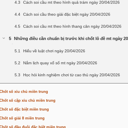
Cách soi cầu mt theo hình quả trám ngày 20/04/2026
Cách soi cầu theo giải đặc biệt ngày 20/04/2026
Cách soi cầu mt theo hình thang cân ngày 20/04/2026
Những điều cần chuẩn bị trước khi chốt lô đề mt ngày 20
Hiểu về luật chơi ngày 20/04/2026
Nắm lịch quay xổ số mt ngày 20/04/2026
Học hỏi kinh nghiệm chơi từ cao thủ ngày 20/04/2026
Chốt số xỉu chủ miền trung
Chốt số cặp xỉu chủ miền trung
Chốt số đặc biệt miền trung
Chốt số giải 8 miền trung
Chốt số đầu đuôi đặc biệt miền trung