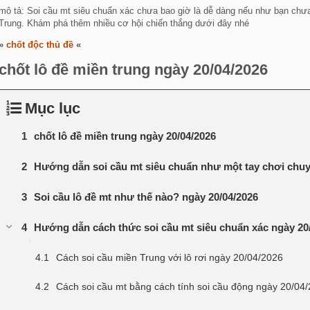
mô tả: Soi cầu mt siêu chuẩn xác chưa bao giờ là dễ dàng nếu như bạn chưa
Trung. Khám phá thêm nhiều cơ hội chiến thắng dưới đây nhé
»
chốt độc thủ đề
«
chốt lô đề miền trung ngày 20/04/2026
Mục lục
chốt lô đề miền trung ngày 20/04/2026
Hướng dẫn soi cầu mt siêu chuẩn như một tay chơi chuy
Soi cầu lô đề mt như thế nào? ngày 20/04/2026
Hướng dẫn cách thức soi cầu mt siêu chuẩn xác ngày 20
Cách soi cầu miền Trung với lô rơi ngày 20/04/2026
Cách soi cầu mt bằng cách tính soi cầu động ngày 20/04