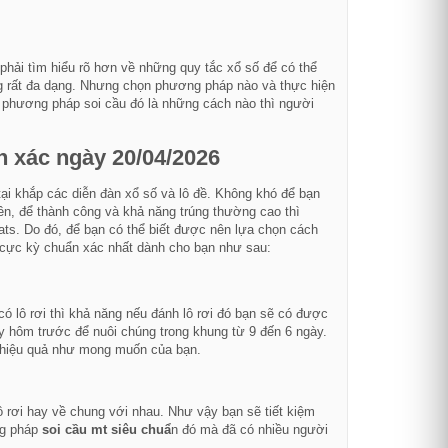
phải tìm hiểu rõ hơn về những quy tắc xổ số để có thể
g rất đa dạng. Nhưng chọn phương pháp nào và thực hiện
 phương pháp soi cầu đó là những cách nào thì người
n xác ngày 20/04/2026
tại khắp các diễn đàn xổ số và lô đề. Không khó để bạn
n, để thành công và khả năng trúng thường cao thì
ts. Do đó, để bạn có thể biết được nên lựa chọn cách
đề cực kỳ chuẩn xác nhất dành cho bạn như sau:
ó lô rơi thì khả năng nếu đánh lô rơi đó bạn sẽ có được
gày hôm trước để nuôi chúng trong khung từ 9 đến 6 ngày.
 hiệu quả như mong muốn của bạn.
ô rơi hay về chung với nhau. Như vậy bạn sẽ tiết kiệm
ng pháp
soi cầu mt siêu chuẩ
n đó mà đã có nhiều người