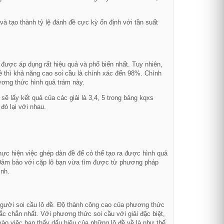
 và tạo thành tỷ lệ đánh đề cực kỳ ổn định với tần suất
 được áp dụng rất hiệu quả và phổ biến nhất. Tuy nhiên,
ề thì khả năng cao soi cầu là chính xác đến 98%. Chính
ơng thức hình quả trám này.
 lấy kết quả của các giải là 3,4, 5 trong bảng kqxs
đó lại với nhau.
 thực hiện việc ghép dàn đề để có thể tạo ra được hình quả
 Đảm bảo với cặp lô bạn vừa tìm được từ phương pháp
ình.
người soi cầu lô đề. Độ thành công cao của phương thức
ắc chắn nhất. Với phương thức soi cầu với giải đặc biệt,
ào việc bạn thấy dấu hiệu của những lô đề về là như thế