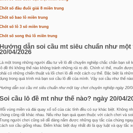
Chốt số đầu đuôi giải 8 miền trung
Chốt số bao lô miền trung
Chốt số lô 3 số miền trung
Chốt số song thủ lô miền trung
Hướng dẫn soi cầu mt siêu chuẩn như một 
20/04/2026
Là một trong những người đầu tư về lô đề chuyên nghiệp chắc chắn bạn sẽ k
lô đề thì không thể nào không tránh những rủi ro đó. Chính vì thế, muốn đượ
phải có những chiến thuật và lối chơi lô đề một cách cụ thể. Đặc biệt là n
dụng trong quá trình mà bạn soi cầu lô đề của mình. Vậy soi cầu như thế nà
Hướng dẫn soi cầu mt siêu chuẩn như một tay chơi chuyên nghiệp ngày 20/0
Soi cầu lô đề mt như thế nào? ngày 20/04/2
Mỗi vùng miền và đài quay xổ số của các tỉnh đều có sự khác biệt. Không n
chúng cũng rất khác nhau. Nếu như bạn quá quen thuộc với cách chơi và soi 
Trung người chơi cũng sẽ dễ dàng nắm được những quy tắc của chúng ngay
cách soi cầu giống nhau. Điểm khác biệt duy nhất đó là quy luật và quy tắc 