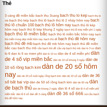
Thẻ
bach thu lo kep
3 càng đề miền bắc
bach thu 3cang
bach thu lo
bạch
bạch thủ kép
bạch thủ lô
bạch thủ lô 2 nháy hôm nay
mb
thủ lô chuẩn 100
bạch thủ lô hôm nay
bạch thủ lô kép
hôm nay
bạch thủ lô kép khung 2 ngày
bạch thủ lô kép miễn phí 1 ngày
bạch thủ lô miền bắc
bạch thủ lô miền bắc hôm nay
bạch
bạch thủ đề hôm nay
thủ miền trung đẹp nhất hôm nay
bạch thủ đề
bạch thủ đề mb
bạch thủ đề mb hôm nay
bạch thủ đề miền
bắc
cau bach thu mb
dan
cầu bạch thủ đề
cầu vip bạch thủ mb
dan lo 3 so
dàn
lo 6
dan lo 6 so mien phi
dàn de 4 số miễn phí
dan lo 10 so
de 4 số vip miền bắc
dàn de
dàn de 10 số khung 3 ngày
dàn de 20 số hôm
10 số rồng bạch kim
nay
dàn de 36
dàn de 20 số nuôi ngày rồng bạch kim
dàn de 20 số vip
dàn
số bất bại vip
dàn de 50 số rồng bạch kim
dàn de 60 vip
de bạch thủ
dàn lô 4 số
dàn de khung 2 ngày
dàn lô 4 số miền phí
dàn đề 36 số 666
miền bắc
dàn lô 6 số
dàn đề 3 càng
soi cầu bạch
thủ đề hôm nay