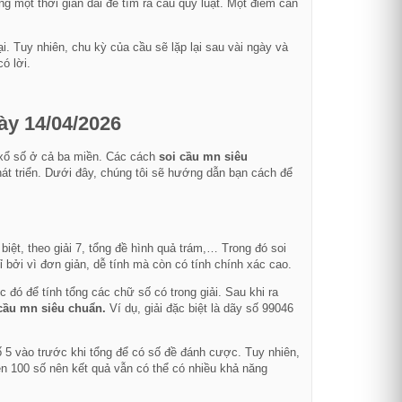
ng một thời gian dài để tìm ra cầu quy luật. Một điểm cần
i. Tuy nhiên, chu kỳ của cầu sẽ lặp lại sau vài ngày và
ó lời.
ày 14/04/2026
ả xổ số ở cả ba miền. Các cách
soi cầu mn siêu
hát triển. Dưới đây, chúng tôi sẽ hướng dẫn bạn cách để
biệt, theo giải 7, tổng đề hình quả trám,… Trong đó soi
 bởi vì đơn giản, dễ tính mà còn có tính chính xác cao.
 đó để tính tổng các chữ số có trong giải. Sau khi ra
cầu mn siêu chuẩn.
Ví dụ, giải đặc biệt là dãy số 99046
ố 5 vào trước khi tổng để có số đề đánh cược. Tuy nhiên,
ên 100 số nên kết quả vẫn có thể có nhiều khả năng