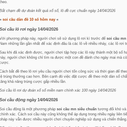
theo.
Bắt chạm đề dự đoán kết quả xổ số, lô đề cực chuẩn ngày 14/04/2026
»
soi cầu dàn đề 10 số hôm nay
«
Soi cầu lô rơi
ngày 14/04/2026
Với phương pháp này, người chơi sẽ sử dụng lô rơi kì trước để
soi cầu mn
Nam những lần gần nhất để xác định đâu là các lô về nhiều nháy, các lô rơi t
Sau khi đã xác định được, người chơi tập hợp các lô này thành một bộ số h
này, người chơi không chỉ tìm ra được một con đề đánh cho ngày mai mà cò
cược.
Cách bắt đề theo lô rơi yêu cầu người chơi tốn công sức và thời gian để the
lệ trúng thưởng cao hơn. Bên cạnh đó việc đặt cược đề theo một dàn số chấ
tăng khả năng trúng cược gấp nhiều lần.
Soi cầu lô rơi dự đoán xổ số miền nam chính xác 100 ngày 14/04/2026
Soi cầu động
ngày 14/04/2026
Soi cầu động là một phương pháp
soi cầu mn siêu chuẩn
tương đối khó và
chính xác. Cách soi cầu này cũng không thể áp dụng trong nhiều ngày liên ti
pháp này vẫn được nhiều người chơi chuyên nghiệp sử dụng và chiến thắng