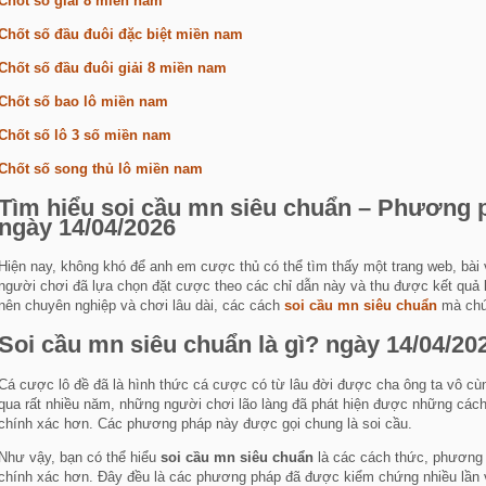
Chốt số giải 8 miền nam
Chốt số đầu đuôi đặc biệt miền nam
Chốt số đầu đuôi giải 8 miền nam
Chốt số bao lô miền nam
Chốt số lô 3 số miền nam
Chốt số song thủ lô miền
nam
Tìm hiểu soi cầu mn siêu chuẩn – Phương p
ngày 14/04/2026
Hiện nay, không khó để anh em cược thủ có thể tìm thấy một trang web, bài 
người chơi đã lựa chọn đặt cược theo các chỉ dẫn này và thu được kết quả
nên chuyên nghiệp và chơi lâu dài, các cách
soi cầu mn siêu chuẩn
mà chú
Soi cầu mn siêu chuẩn là gì? ngày 14/04/20
Cá cược lô đề đã là hình thức cá cược có từ lâu đời được cha ông ta vô cùn
qua rất nhiều năm, những người chơi lão làng đã phát hiện được những cách
chính xác hơn. Các phương pháp này được gọi chung là soi cầu.
Như vậy, bạn có thể hiểu
soi cầu mn siêu chuẩn
là các cách thức, phương 
chính xác hơn. Đây đều là các phương pháp đã được kiểm chứng nhiều lần v