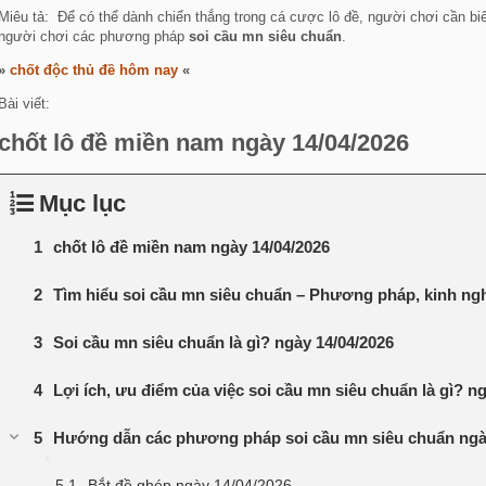
Miêu tả: Để có thể dành chiến thắng trong cá cược lô đề, người chơi cần biế
người chơi các phương pháp
soi cầu mn siêu chuẩn
.
»
chốt độc thủ đề hôm nay
«
Bài viết:
chốt lô đề miền nam ngày 14/04/2026
Mục lục
chốt lô đề miền nam ngày 14/04/2026
Tìm hiểu soi cầu mn siêu chuẩn – Phương pháp, kinh ngh
Soi cầu mn siêu chuẩn là gì? ngày 14/04/2026
Lợi ích, ưu điểm của việc soi cầu mn siêu chuẩn là gì? n
Hướng dẫn các phương pháp soi cầu mn siêu chuẩn ngà
Bắt đề ghép ngày 14/04/2026