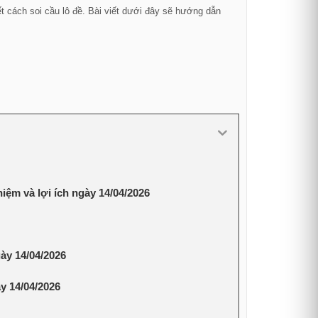
t cách soi cầu lô đề. Bài viết dưới đây sẽ hướng dẫn
iệm và lợi ích ngày 14/04/2026
gày 14/04/2026
y 14/04/2026