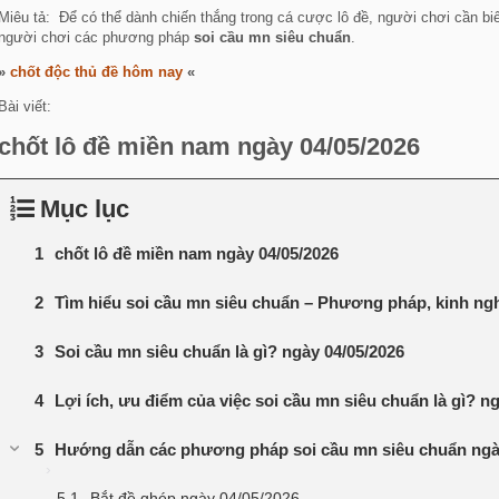
Miêu tả: Để có thể dành chiến thắng trong cá cược lô đề, người chơi cần biế
người chơi các phương pháp
soi cầu mn siêu chuẩn
.
»
chốt độc thủ đề hôm nay
«
Bài viết:
chốt lô đề miền nam ngày 04/05/2026
Mục lục
chốt lô đề miền nam ngày 04/05/2026
Tìm hiểu soi cầu mn siêu chuẩn – Phương pháp, kinh ngh
Soi cầu mn siêu chuẩn là gì? ngày 04/05/2026
Lợi ích, ưu điểm của việc soi cầu mn siêu chuẩn là gì? n
Hướng dẫn các phương pháp soi cầu mn siêu chuẩn ngà
Bắt đề ghép ngày 04/05/2026