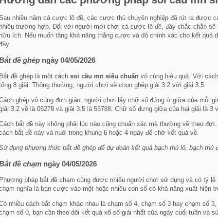
Sau nhiều năm cá cược lô đề, các cược thủ chuyên nghiệp đã rút ra được c
nhiều trường hợp. Đối với người mới chơi cá cược lô đề, đây chắc chắn sẽ 
hữu ích. Nếu muốn tăng khả năng thắng cược và độ chính xác cho kết quả 
đây.
Bắt đề ghép
ngày 04/05/2026
Bắt đề ghép là một cách
soi cầu mn siêu chuẩn
vô cùng hiệu quả. Với cách 
tổng 8 giải. Thông thường, người chơi sẽ chọn ghép giải 3.2 với giải 3.5.
Cách ghép vô cùng đơn giản, người chơi lấy chữ số đứng ở giữa của mỗi giả
giải 3.2 về là 05278 và giải 3.5 là 55788. Chữ số đưng giữa của hai giải là 3
Cách bắt đề này không phải lúc nào cũng chuẩn xác mà thường về theo đợt. 
cách bắt đề này và nuôi trong khung 6 hoặc 4 ngày để chờ kết quả về.
Sử dụng phương thức bắt đề ghép để dự đoán kết quả bạch thủ lô, bạch thủ 
Bắt đề chạm
ngày 04/05/2026
Phương pháp bắt đề chạm cũng được nhiều người chơi sử dụng và có tỷ lệ 
chạm nghĩa là bạn cược vào một hoặc nhiều con số có khả năng xuất hiện tro
Có nhiều cách bắt chạm khác nhau là chạm số 4, chạm số 3 hay chạm số 3, t
chạm số 0, bạn cần theo dõi kết quả xổ số giải nhất của ngày cuối tuần và sử