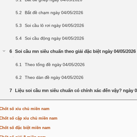
Bắt đề chạm ngày 04/05/2026
Soi cầu lô rơi ngày 04/05/2026
Soi cầu động ngày 04/05/2026
Soi cầu mn siêu chuẩn theo giải đặc biệt ngày 04/05/2026
Theo tổng đề ngày 04/05/2026
Theo dàn đề ngày 04/05/2026
Liệu soi cầu mn siêu chuẩn có chính xác đến vậy? ngày 0
Chốt số xỉu chủ miền nam
Chốt số cặp xỉu chủ miền nam
Chốt số đặc biệt miền nam