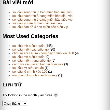
Bài viết mới
soi cầu song thủ lô kép miền bắc siêu vip
soi cầu bạch thủ 3 càng miền bắc siêu vip
soi cầu song thủ 3 càng miền bắc siêu vip
soi cầu lô xiên 4 miền bắc siêu vip
soi cầu dàn đề 4 con miền bắc siêu vip
Most Used Categories
soi cầu mb siêu chuẩn
(145)
soi cầu miền bắc siêu vip
(20)
chốt số soi cầu mb hôm nay chính xác 100
(9)
soi cầu mn siêu chuẩn
(9)
soi cầu miền trung siêu vip
(9)
cách soi cầu xổ số bất bại hôm nay
(3)
soi cầu mt siêu chuẩn
(1)
soi cầu lô chính xác 100
(1)
rồng bạch kim chốt số hôm nay
(1)
Lưu trữ
Try looking in the monthly archives. 🙂
Lưu
trữ