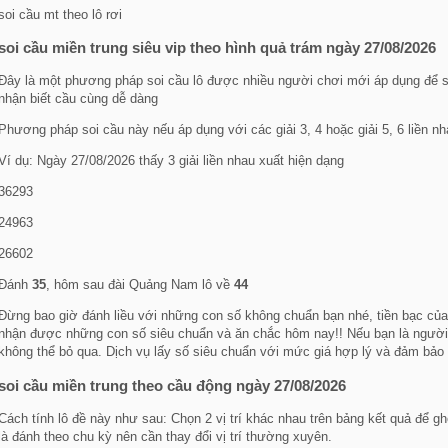
soi cầu mt theo lô rơi
soi cầu miền trung siêu vip theo hình quả trám ngày 27/08/2026
Đây là một phương pháp soi cầu lô được nhiều người chơi mới áp dụng để s
nhận biết cầu cùng dễ dàng
Phương pháp soi cầu này nếu áp dụng với các giải 3, 4 hoặc giải 5, 6 liền 
Ví dụ: Ngày 27/08/2026 thấy 3 giải liền nhau xuất hiện dạng
36293
24963
26602
Đánh
35
, hôm sau đài Quảng Nam lô về
44
Đừng bao giờ đánh liều với những con số không chuẩn bạn nhé, tiền bạc của
nhận được những con số siêu chuẩn và ăn chắc hôm nay!! Nếu bạn là người t
không thể bỏ qua. Dịch vụ lấy số siêu chuẩn với mức giá hợp lý và đảm bảo t
soi cầu miền trung
theo cầu động ngày 27/08/2026
Cách tính lô đề này như sau: Chọn 2 vị trí khác nhau trên bảng kết quả để gh
là đánh theo chu kỳ nên cần thay đổi vị trí thường xuyên.