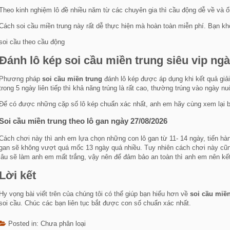
Theo kinh nghiệm lô đề nhiều năm từ các chuyên gia thì cầu động dễ về và ổn 
Cách soi cầu miền trung này rất dễ thực hiện mà hoàn toàn miễn phí. Bạn kh
soi cầu theo cầu động
Đánh lô kép soi cầu miền trung siêu vip ng
Phương pháp
soi cầu miền trung
đánh lô kép được áp dụng khi kết quả giải
trong 5 ngày liên tiếp thì khả năng trúng là rất cao, thường trúng vào ngày nu
Để có được những cặp số lô kép chuẩn xác nhất, anh em hãy cùng xem lại b
Soi cầu miền trung theo lô gan ngày 27/08/2026
Cách chơi này thì anh em lựa chọn những con lô gan từ 11- 14 ngày, tiến hà
gan sẽ không vượt quá mốc 13 ngày quá nhiều. Tuy nhiên cách chơi này cũ
lâu sẽ làm anh em mất trắng, vậy nên để đảm bảo an toàn thì anh em nên k
Lời kết
Hy vọng bài viết trên của chúng tôi có thể giúp bạn hiểu hơn về
soi cầu miề
soi cầu. Chúc các bạn liên tục bắt được con số chuẩn xác nhất.
Posted in: Chưa phân loại