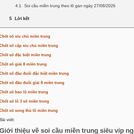
Soi cầu miền trung theo lô gan ngày 27/08/2026
Lời kết
Chốt số xỉu chủ miền trung
Chốt số cặp xỉu chủ miền trung
Chốt số đặc biệt miền trung
Chốt số giải 8 miền trung
Chốt số đầu đuôi đặc biệt miền trung
Chốt số đầu đuôi giải 8 miền trung
Chốt số bao lô miền trung
Chốt số lô 3 số miền trung
Chốt số song thủ lô miền trung
Bài viết:
Giới thiệu về soi cầu miền trung siêu vip n