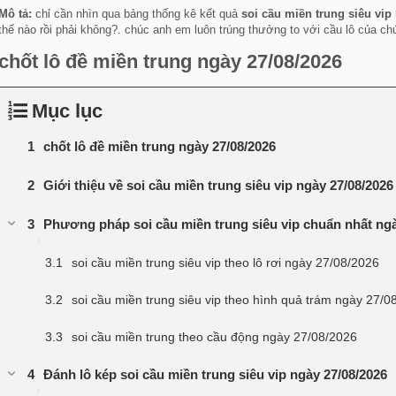
Mô tả:
chỉ cần nhìn qua bảng thống kê kết quả
soi cầu miền trung siêu vip
thế nào rồi phải không?. chúc anh em luôn trúng thưởng to với cầu lô của chú
chốt lô đề miền trung ngày 27/08/2026
Mục lục
chốt lô đề miền trung ngày 27/08/2026
Giới thiệu về soi cầu miền trung siêu vip ngày 27/08/2026
Phương pháp soi cầu miền trung siêu vip chuẩn nhất ngà
soi cầu miền trung siêu vip theo lô rơi ngày 27/08/2026
soi cầu miền trung siêu vip theo hình quả trám ngày 27/0
soi cầu miền trung theo cầu động ngày 27/08/2026
Đánh lô kép soi cầu miền trung siêu vip ngày 27/08/2026