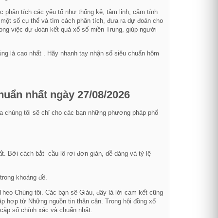
 phân tích các yếu tố như thống kê, tâm linh, cảm tính
một số cụ thể và tìm cách phân tích, đưa ra dự đoán cho
rong việc dự đoán kết quả xổ số miền Trung, giúp người
rúng là cao nhất . Hãy nhanh tay nhận số siêu chuẩn hôm
huẩn nhất ngày 27/08/2026
ủa chúng tôi sẽ chỉ cho các bạn những phương pháp phổ
t. Bởi cách bắt cầu lô rơi đơn giản, dễ dàng và tỷ lệ
 trong khoảng đề.
Theo Chúng tôi. Các bạn sẽ Giàu, đây là lời cam kết cũng
ập hợp từ Những nguồn tin thân cận. Trong hội đồng xổ
 cặp số chính xác và chuẩn nhất.