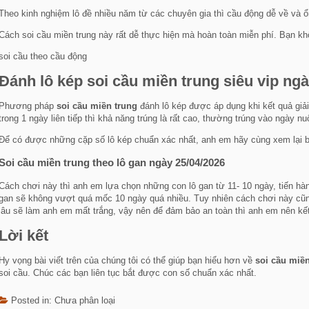
Theo kinh nghiệm lô đề nhiều năm từ các chuyên gia thì cầu động dễ về và ổn 
Cách soi cầu miền trung này rất dễ thực hiện mà hoàn toàn miễn phí. Bạn kh
soi cầu theo cầu động
Đánh lô kép soi cầu miền trung siêu vip ng
Phương pháp
soi cầu miền trung
đánh lô kép được áp dụng khi kết quả giải
trong 1 ngày liên tiếp thì khả năng trúng là rất cao, thường trúng vào ngày nu
Để có được những cặp số lô kép chuẩn xác nhất, anh em hãy cùng xem lại b
Soi cầu miền trung theo lô gan ngày 25/04/2026
Cách chơi này thì anh em lựa chọn những con lô gan từ 11- 10 ngày, tiến hà
gan sẽ không vượt quá mốc 10 ngày quá nhiều. Tuy nhiên cách chơi này cũ
lâu sẽ làm anh em mất trắng, vậy nên để đảm bảo an toàn thì anh em nên k
Lời kết
Hy vọng bài viết trên của chúng tôi có thể giúp bạn hiểu hơn về
soi cầu miề
soi cầu. Chúc các bạn liên tục bắt được con số chuẩn xác nhất.
Posted in: Chưa phân loại