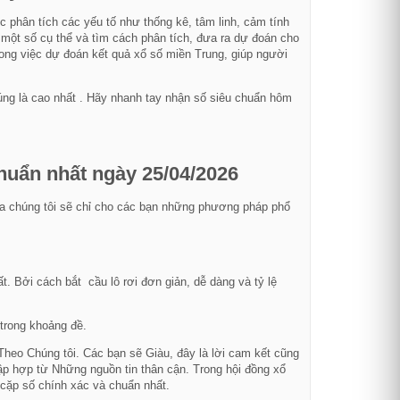
 phân tích các yếu tố như thống kê, tâm linh, cảm tính
một số cụ thể và tìm cách phân tích, đưa ra dự đoán cho
rong việc dự đoán kết quả xổ số miền Trung, giúp người
rúng là cao nhất . Hãy nhanh tay nhận số siêu chuẩn hôm
huẩn nhất ngày 25/04/2026
ủa chúng tôi sẽ chỉ cho các bạn những phương pháp phổ
t. Bởi cách bắt cầu lô rơi đơn giản, dễ dàng và tỷ lệ
 trong khoảng đề.
Theo Chúng tôi. Các bạn sẽ Giàu, đây là lời cam kết cũng
ập hợp từ Những nguồn tin thân cận. Trong hội đồng xổ
 cặp số chính xác và chuẩn nhất.