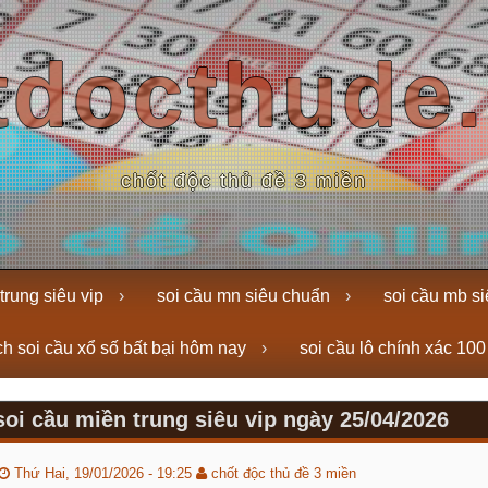
tdocthude
chốt độc thủ đề 3 miền
trung siêu vip
soi cầu mn siêu chuẩn
soi cầu mb s
h soi cầu xổ số bất bại hôm nay
soi cầu lô chính xác 100
soi cầu miền trung siêu vip ngày 25/04/2026
Thứ Hai, 19/01/2026 - 19:25
chốt độc thủ đề 3 miền