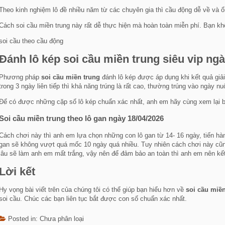
Theo kinh nghiệm lô đề nhiều năm từ các chuyên gia thì cầu động dễ về và ổn 
Cách soi cầu miền trung này rất dễ thực hiện mà hoàn toàn miễn phí. Bạn kh
soi cầu theo cầu động
Đánh lô kép soi cầu miền trung siêu vip ng
Phương pháp
soi cầu miền trung
đánh lô kép được áp dụng khi kết quả giải
trong 3 ngày liên tiếp thì khả năng trúng là rất cao, thường trúng vào ngày nu
Để có được những cặp số lô kép chuẩn xác nhất, anh em hãy cùng xem lại b
Soi cầu miền trung theo lô gan ngày 18/04/2026
Cách chơi này thì anh em lựa chọn những con lô gan từ 14- 16 ngày, tiến hà
gan sẽ không vượt quá mốc 10 ngày quá nhiều. Tuy nhiên cách chơi này cũ
lâu sẽ làm anh em mất trắng, vậy nên để đảm bảo an toàn thì anh em nên k
Lời kết
Hy vọng bài viết trên của chúng tôi có thể giúp bạn hiểu hơn về
soi cầu miề
soi cầu. Chúc các bạn liên tục bắt được con số chuẩn xác nhất.
Posted in: Chưa phân loại