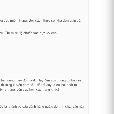
oi cầu miền Trung. Bởi cách thức soi khá đơn giản và
nhau. Thì mức độ chuẩn xác cực kỳ cao
 bạn cũng theo đó mà đi! Hãy đến với chúng tôi bạn sẽ
hường xuyên chơi lô – đề thì đây là cơ hội phát tài
ỷ lệ trúng luôn cao hơn các trang khác!
ép lại thành bộ cầu đánh hàng ngày, do tính chất cầu này