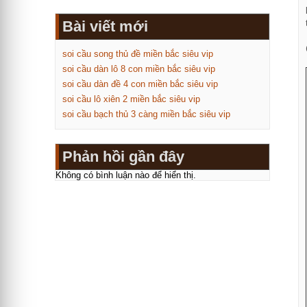
Bài viết mới
soi cầu song thủ đề miền bắc siêu vip
soi cầu dàn lô 8 con miền bắc siêu vip
soi cầu dàn đề 4 con miền bắc siêu vip
soi cầu lô xiên 2 miền bắc siêu vip
soi cầu bạch thủ 3 càng miền bắc siêu vip
Phản hồi gần đây
Không có bình luận nào để hiển thị.