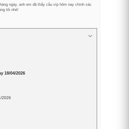
hàng ngày, anh em đã thấy cầu víp hôm nay chính xác
ng tôi nhé!
y 18/04/2026
4/2026