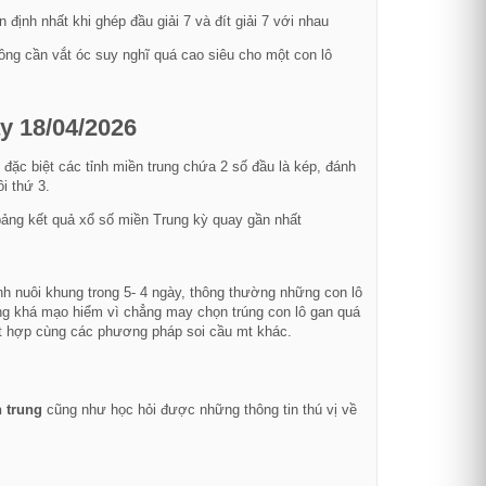
định nhất khi ghép đầu giải 7 và đít giải 7 với nhau
ông cần vắt óc suy nghĩ quá cao siêu cho một con lô
ày 18/04/2026
 đặc biệt các tỉnh miền trung chứa 2 số đầu là kép, đánh
ôi thứ 3.
ảng kết quả xổ số miền Trung kỳ quay gần nhất
nh nuôi khung trong 5- 4 ngày, thông thường những con lô
ng khá mạo hiểm vì chẳng may chọn trúng con lô gan quá
ết hợp cùng các phương pháp soi cầu mt khác.
n trung
cũng như học hỏi được những thông tin thú vị về