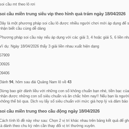
soi cầu mt theo lô rơi
soi cầu miền trung siêu vip theo hình quả trám ngày 18/04/2026
Đây là một phương pháp soi cầu lô được nhiều người chơi mới áp dụng để s
nhận biết cầu cùng dễ dàng
Phương pháp soi cầu này nếu áp dụng với các giải 3, 4 hoặc giải 5, 6 liền 
Ví dụ: Ngày 18/04/2026 thấy 3 giải liền nhau xuất hiện dạng
67909
00926
09406
Đánh
94
, hôm sau đài Quảng Nam lô về
43
Đừng bao giờ đánh liều với những con số không chuẩn bạn nhé, tiền bạc của
nhận được những con số siêu chuẩn và ăn chắc hôm nay!! Nếu bạn là người t
không thể bỏ qua. Dịch vụ lấy số siêu chuẩn với mức giá hợp lý và đảm bảo t
soi cầu miền trung
theo cầu động ngày 18/04/2026
Cách tính lô đề này như sau: Chọn 2 vị trí khác nhau trên bảng kết quả để gh
là đánh theo chu kỳ nên cần thay đổi vị trí thường xuyên.