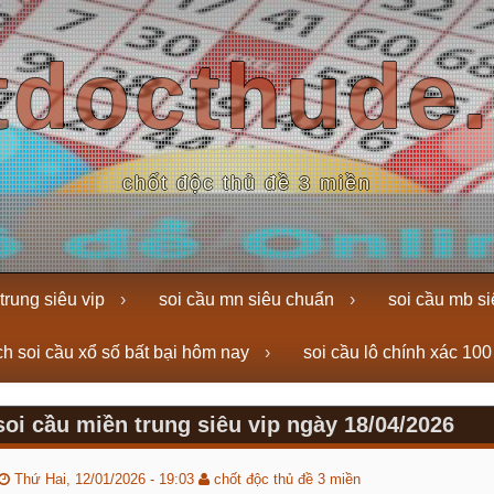
tdocthude
chốt độc thủ đề 3 miền
trung siêu vip
soi cầu mn siêu chuẩn
soi cầu mb s
h soi cầu xổ số bất bại hôm nay
soi cầu lô chính xác 100
soi cầu miền trung siêu vip ngày 18/04/2026
Thứ Hai, 12/01/2026 - 19:03
chốt độc thủ đề 3 miền