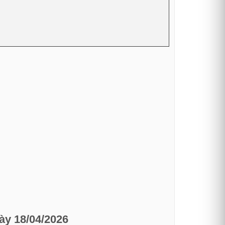
gày 18/04/2026