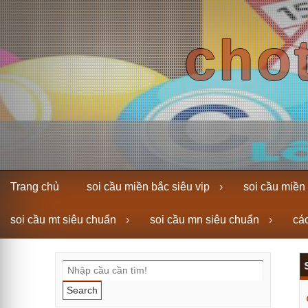
cho
Trang chủ
soi cầu miền bắc siêu vip
soi cầu miền 
soi cầu mt siêu chuẩn
soi cầu mn siêu chuẩn
các
Search