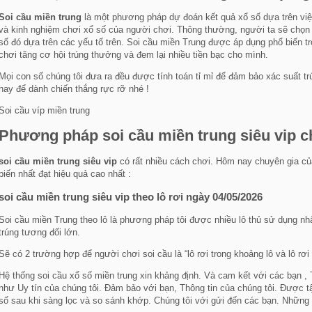
Soi cầu miền trung
là một phương pháp dự đoán kết quả xổ số dựa trên việc
và kinh nghiệm chơi xổ số của người chơi. Thông thường, người ta sẽ chọn 
số đó dựa trên các yếu tố trên. Soi cầu miền Trung được áp dụng phổ biến t
chơi tăng cơ hội trúng thưởng và đem lại nhiều tiền bạc cho mình.
Mọi con số chúng tôi đưa ra đều được tính toán tỉ mỉ để đảm bảo xác suất t
nay để dành chiến thắng rực rỡ nhé !
Soi cầu víp miền trung
Phương pháp soi cầu miền trung siêu vip c
soi cầu miền trung siêu vip
có rất nhiều cách chơi. Hôm nay chuyên gia c
biến nhất đạt hiệu quả cao nhất :
soi cầu miền trung siêu vip
theo lô rơi ngày 04/05/2026
Soi cầu miền Trung theo lô là phương pháp tôi được nhiều lô thủ sử dụng nhấ
trúng tương đối lớn.
Sẽ có 2 trường hợp để người chơi soi cầu là “lô rơi trong khoảng lô và lô rơi
Hệ thống soi cầu xổ số miền trung xin khảng định. Và cam kết với các bạn , 
như Uy tín của chúng tôi. Đảm bảo với bạn, Thông tin của chúng tôi. Được t
số sau khi sàng lọc và so sánh khớp. Chúng tôi với gửi đến các bạn. Những