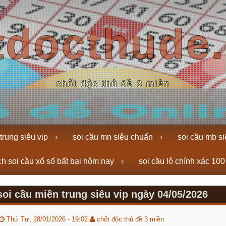
tdocthude
chốt độc thủ đề 3 miền
trung siêu vip
soi cầu mn siêu chuẩn
soi cầu mb s
h soi cầu xổ số bất bại hôm nay
soi cầu lô chính xác 100
soi cầu miền trung siêu vip ngày 04/05/2026
Thứ Tư, 28/01/2026 - 19:02
chốt độc thủ đề 3 miền