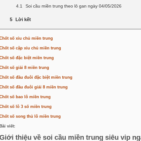
Soi cầu miền trung theo lô gan ngày 04/05/2026
Lời kết
Chốt số xỉu chủ miền trung
Chốt số cặp xỉu chủ miền trung
Chốt số đặc biệt miền trung
Chốt số giải 8 miền trung
Chốt số đầu đuôi đặc biệt miền trung
Chốt số đầu đuôi giải 8 miền trung
Chốt số bao lô miền trung
Chốt số lô 3 số miền trung
Chốt số song thủ lô miền trung
Bài viết:
Giới thiệu về soi cầu miền trung siêu vip n