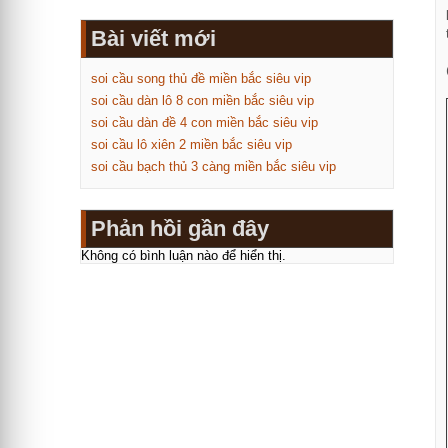
Bài viết mới
soi cầu song thủ đề miền bắc siêu vip
soi cầu dàn lô 8 con miền bắc siêu vip
soi cầu dàn đề 4 con miền bắc siêu vip
soi cầu lô xiên 2 miền bắc siêu vip
soi cầu bạch thủ 3 càng miền bắc siêu vip
Phản hồi gần đây
Không có bình luận nào để hiển thị.