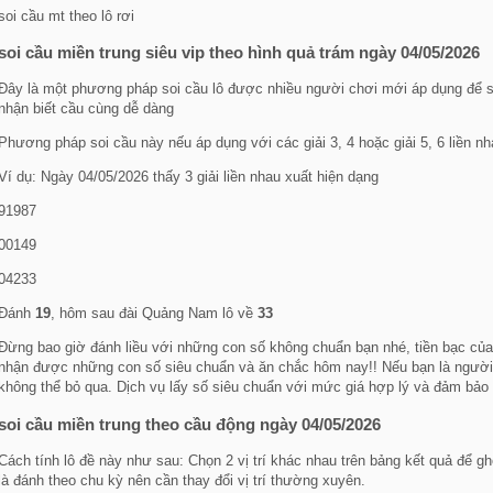
soi cầu mt theo lô rơi
soi cầu miền trung siêu vip theo hình quả trám ngày 04/05/2026
Đây là một phương pháp soi cầu lô được nhiều người chơi mới áp dụng để s
nhận biết cầu cùng dễ dàng
Phương pháp soi cầu này nếu áp dụng với các giải 3, 4 hoặc giải 5, 6 liền 
Ví dụ: Ngày 04/05/2026 thấy 3 giải liền nhau xuất hiện dạng
91987
00149
04233
Đánh
19
, hôm sau đài Quảng Nam lô về
33
Đừng bao giờ đánh liều với những con số không chuẩn bạn nhé, tiền bạc của
nhận được những con số siêu chuẩn và ăn chắc hôm nay!! Nếu bạn là người t
không thể bỏ qua. Dịch vụ lấy số siêu chuẩn với mức giá hợp lý và đảm bảo t
soi cầu miền trung
theo cầu động ngày 04/05/2026
Cách tính lô đề này như sau: Chọn 2 vị trí khác nhau trên bảng kết quả để gh
là đánh theo chu kỳ nên cần thay đổi vị trí thường xuyên.