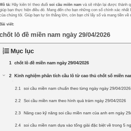
Mô tả:
Hãy kiên trì theo đuổi
soi cầu miền nam
và sẽ nhận lại được thành q
giúp bạn thực hiện điều đó. Mang đến cho bạn những con số chính xác nhất l
của chúng tôi. Giúp bạn tự tin thắng lớn, còn bạn chỉ lấy số và mang tiền về 
Bài viết:
chốt lô đề miền nam ngày 29/04/2026
Mục lục
chốt lô đề miền nam ngày 29/04/2026
Kinh nghiệm phân tích cầu lô từ cao thủ chốt số miền na
soi cầu miền nam chuẩn theo từng ngày ngày 29/04/2026
Soi cầu miền nam theo hình quả trám ngày 29/04/2026
Nâng cao kỹ năng soi cầu miền nam của anh em ngày 29
soi cầu miền nam dựa vào tổng giải đặc biệt về trong 5 n