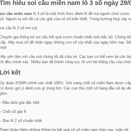
Tìm hiêu soi cầu miền nam lô 3 số ngày 29/
soi cầu miền nam
lô 3 số là một hình thức đánh lô đề mà người chơi cược 3
số. Người ta xét tất cả các giải của xổ số kiến thiết. Trong trường hợp này n
soi cầu lô 3 số mn víp
Chuyên gia thống kê soi cầu kết quả xsmn chuẩn nhất vịnh bắc bộ. Chúng tô
cấp. Hãy mua số để nhận ngay những con số víp nhất của ngày hôm nay. Đ
nhé!
Hãy yên tâm với cầu mà chúng tôi đã chia sẻ. Các bạn có thể xem lại các bà
tôi đều chính xác. Nhiều bạn đã thành công rực rỡ với hệ thống cầu của chún
Lời kết
Dự đoán XSMN chính xác nhất 100%. Giờ vàng chốt số miền Nam được cập nh
có được gợi ý đánh con gì trúng lớn. Các cao thủ chốt số hàng đầu sẽ dự đ
gồm:
– Đầu đuôi giải đặc biệt,
– Chốt số giải 8
– Bao lô 2 số chuẩn nhất
Tham khảo thêm những thông tin kết quả xổ số miền nam hôm nay, tuần rồi.