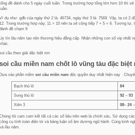
tổng đề đánh cho 5 ngày cuối tuần. Trong trường hợp tổng lớn hơn 10 thì sẽ
tuần.
Ví dụ như: gđb của ngày thứ 2 là: 46734, ngày thứ 3 là: 7569. Vậy, ta có 2 đầ
12. Trong trường hợp này, 11 > 10 nên ta sẽ cộng tiếp 7 + 5 = 6. Tương tự, t
đánh đề chạm 9
Uy tín lâu năm tạo nên thương hiệu đẳng cấp. Nhận những con số vip nhất
khác.
soi cầu theo giải đặc biệt mn
soi cầu miền nam chốt lô vũng tàu đặc biệ
Dựa vào phần mềm
soi cầu miền nam
độc quyền duy nhất hiện nay . Chuyên
Bạch thủ lô
84
Song thủ lô
92
–
93
Xiên 3
08
–
24
Chúng tôi cam cam kết tất cả các số liệu trên web là chính xác
.
Sử dụng các
công cụ tính toán điện tử và bảng luận số âm dương ngũ hành. Cùng kinh n
và lâu năm.