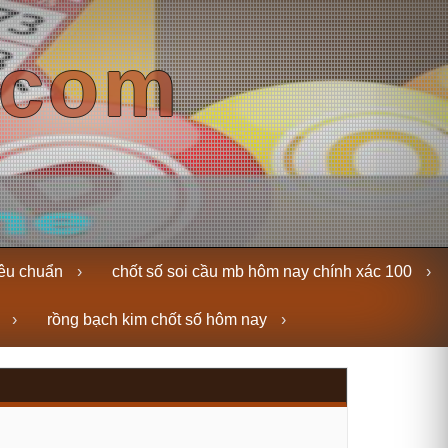
.com
iêu chuẩn
chốt số soi cầu mb hôm nay chính xác 100
rồng bạch kim chốt số hôm nay