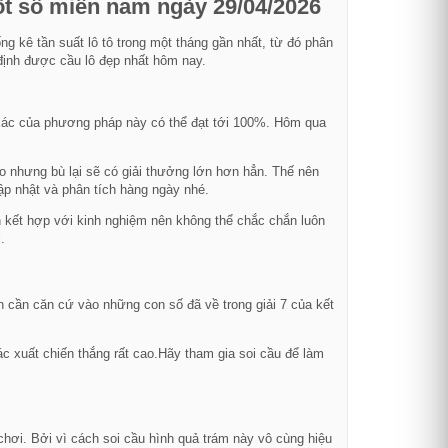
ốt số miền nam ngày 29/04/2026
ng kê tần suất lô tô trong một tháng gần nhất, từ đó phân
n định được cầu lô đẹp nhất hôm nay.
 xác của phương pháp này có thể đạt tới 100%. Hôm qua
to nhưng bù lại sẽ có giải thưởng lớn hơn hẳn. Thế nên
cập nhật và phân tích hàng ngày nhé.
n kết hợp với kinh nghiệm nên không thể chắc chắn luôn
.
 cần căn cứ vào những con số đã về trong giải 7 của kết
c xuất chiến thắng rất cao.Hãy tham gia soi cầu để làm
chơi. Bởi vì cách soi cầu hình quả trám này vô cùng hiệu