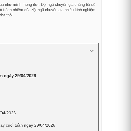
uả như mình mong đợi. Đội ngũ chuyên gia chúng tôi sẽ
à trách nhiệm của đội ngũ chuyên gia nhiều kinh nghiệm
nhà thôi.
m ngày 29/04/2026
/04/2026
gày cuối tuần ngày 29/04/2026