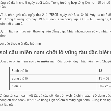
tổng đề đánh cho 5 ngày cuối tuần. Trong trường hợp tổng lớn hơn 10 thì sẽ
tuần.
Ví dụ như: gđb của ngày thứ 2 là: 75805, ngày thứ 3 là: 3449. Vậy, ta có 2 đầ
11. Trong trường hợp này, 19 > 10 nên ta sẽ cộng tiếp 3 + 3 = 6. Tương tự, t
đánh đề chạm 2
Uy tín lâu năm tạo nên thương hiệu đẳng cấp. Nhận những con số vip nhất
khác.
soi cầu theo giải đặc biệt mn
soi cầu miền nam chốt lô vũng tàu đặc biệ
Dựa vào phần mềm
soi cầu miền nam
độc quyền duy nhất hiện nay . Chuyên
Bạch thủ lô
12
Song thủ lô
15
–
59
Xiên 3
80
–
25
Chúng tôi cam cam kết tất cả các số liệu trên web là chính xác
.
Sử dụng các
công cụ tính toán điện tử và bảng luận số âm dương ngũ hành. Cùng kinh n
và lâu năm.