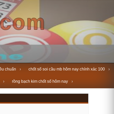
.com
iêu chuẩn
chốt số soi cầu mb hôm nay chính xác 100
rồng bạch kim chốt số hôm nay