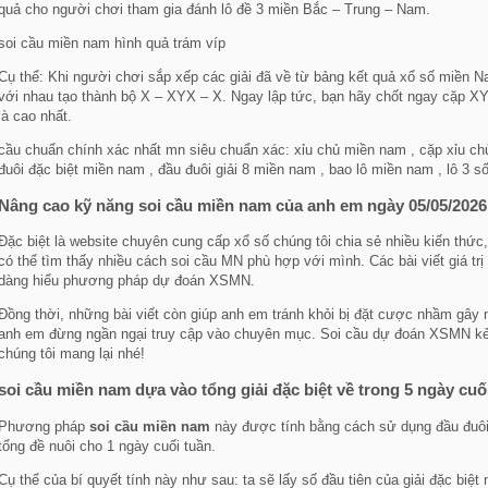
quả cho người chơi tham gia đánh lô đề 3 miền Bắc – Trung – Nam.
soi cầu miền nam hình quả trám víp
Cụ thể: Khi người chơi sắp xếp các giải đã về từ bảng kết quả xổ số miền N
với nhau tạo thành bộ X – XYX – X. Ngay lập tức, bạn hãy chốt ngay cặp XY
là cao nhất.
cầu chuẩn chính xác nhất mn siêu chuẩn xác: xỉu chủ miền nam , cặp xỉu chủ
đuôi đặc biệt miền nam , đầu đuôi giải 8 miền nam , bao lô miền nam , lô 3 
Nâng cao kỹ năng soi cầu miền nam của anh em ngày 05/05/2026
Đặc biệt là website chuyên cung cấp xổ số chúng tôi chia sẻ nhiều kiến thứ
có thể tìm thấy nhiều cách soi cầu MN phù hợp với mình. Các bài viết giá tr
dàng hiểu phương pháp dự đoán XSMN.
Đồng thời, những bài viết còn giúp anh em tránh khỏi bị đặt cược nhầm gây mất
anh em đừng ngần ngại truy cập vào chuyên mục. Soi cầu dự đoán XSMN kẻo
chúng tôi mang lại nhé!
soi cầu miền nam dựa vào tổng giải đặc biệt về trong 5 ngày cuố
Phương pháp
soi cầu miền nam
này được tính bằng cách sử dụng đầu đuôi c
tổng đề nuôi cho 1 ngày cuối tuần.
Cụ thể của bí quyết tính này như sau: ta sẽ lấy số đầu tiên của giải đặc biệt