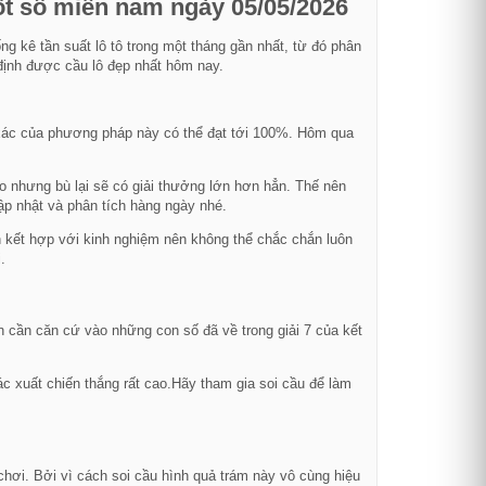
ốt số miền nam ngày 05/05/2026
ng kê tần suất lô tô trong một tháng gần nhất, từ đó phân
n định được cầu lô đẹp nhất hôm nay.
 xác của phương pháp này có thể đạt tới 100%. Hôm qua
to nhưng bù lại sẽ có giải thưởng lớn hơn hẳn. Thế nên
cập nhật và phân tích hàng ngày nhé.
n kết hợp với kinh nghiệm nên không thể chắc chắn luôn
.
 cần căn cứ vào những con số đã về trong giải 7 của kết
c xuất chiến thắng rất cao.Hãy tham gia soi cầu để làm
chơi. Bởi vì cách soi cầu hình quả trám này vô cùng hiệu