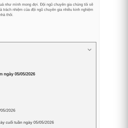
uả như mình mong đợi. Đội ngũ chuyên gia chúng tôi sẽ
à trách nhiệm của đội ngũ chuyên gia nhiều kinh nghiệm
nhà thôi.
m ngày 05/05/2026
/05/2026
gày cuối tuần ngày 05/05/2026