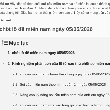
Mô tả:
Hãy kiên trì theo đuổi
soi cầu miền nam
và sẽ nhận lại được thành q
giúp bạn thực hiện điều đó. Mang đến cho bạn những con số chính xác nhất l
của chúng tôi. Giúp bạn tự tin thắng lớn, còn bạn chỉ lấy số và mang tiền về 
Bài viết:
chốt lô đề miền nam ngày 05/05/2026
Mục lục
chốt lô đề miền nam ngày 05/05/2026
Kinh nghiệm phân tích cầu lô từ cao thủ chốt số miền na
soi cầu miền nam chuẩn theo từng ngày ngày 05/05/2026
Soi cầu miền nam theo hình quả trám ngày 05/05/2026
Nâng cao kỹ năng soi cầu miền nam của anh em ngày 05
soi cầu miền nam dựa vào tổng giải đặc biệt về trong 5 n