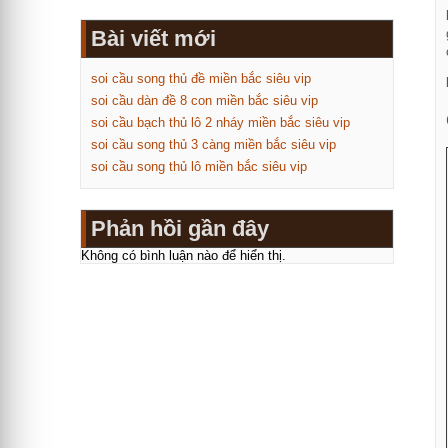
Bài viết mới
soi cầu song thủ đề miền bắc siêu vip
soi cầu dàn đề 8 con miền bắc siêu vip
soi cầu bạch thủ lô 2 nháy miền bắc siêu vip
soi cầu song thủ 3 càng miền bắc siêu vip
soi cầu song thủ lô miền bắc siêu vip
Phản hồi gần đây
Không có bình luận nào để hiển thị.