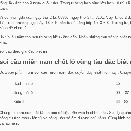
tổng đề đánh cho 9 ngày cuối tuần. Trong trường hợp tổng lớn hơn 10 thì sẽ
tuần.
Ví dụ như: gđb của ngày thứ 2 là: 08980, ngày thứ 3 là: 3101. Vậy, ta có 2 đầ
17. Trong trường hợp này, 18 > 10 nên ta sẽ cộng tiếp 4 + 3 = 8. Tương tự, t
đánh đề chạm 2
Uy tín lâu năm tạo nên thương hiệu đẳng cấp. Nhận những con số vip nhất
khác.
soi cầu theo giải đặc biệt mn
soi cầu miền nam chốt lô vũng tàu đặc biệ
Dựa vào phần mềm
soi cầu miền nam
độc quyền duy nhất hiện nay . Chuyên
Bạch thủ lô
52
Song thủ lô
99
–
27
Xiên 3
88
–
05
Chúng tôi cam cam kết tất cả các số liệu trên web là chính xác
.
Sử dụng các
công cụ tính toán điện tử và bảng luận số âm dương ngũ hành. Cùng kinh n
và lâu năm.