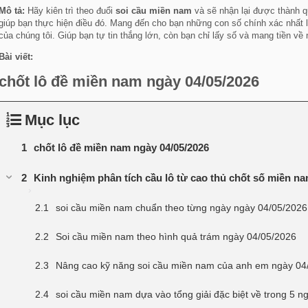
Mô tả:
Hãy kiên trì theo đuổi
soi cầu miền nam
và sẽ nhận lại được thành q
giúp bạn thực hiện điều đó. Mang đến cho bạn những con số chính xác nhất l
của chúng tôi. Giúp bạn tự tin thắng lớn, còn bạn chỉ lấy số và mang tiền về 
Bài viết:
chốt lô đề miền nam ngày 04/05/2026
Mục lục
chốt lô đề miền nam ngày 04/05/2026
Kinh nghiệm phân tích cầu lô từ cao thủ chốt số miền na
soi cầu miền nam chuẩn theo từng ngày ngày 04/05/2026
Soi cầu miền nam theo hình quả trám ngày 04/05/2026
Nâng cao kỹ năng soi cầu miền nam của anh em ngày 04
soi cầu miền nam dựa vào tổng giải đặc biệt về trong 5 n