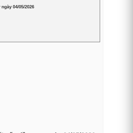
 ngày 04/05/2026