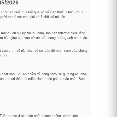
05/2026
 chữ số cuối của kết quả xổ số kiến thiết. Khác với lô 2
gười ta chỉ xét các giải có 3 chữ số trở lên
i mang đến sự uy tín lâu năm, tạo nên thương hiệu đẳng
ảm bảo giúp bạn vào bờ an toàn cùng những anh em khác
i trước thì sẽ rõ. Toàn bộ soi cầu đề miền nam của chúng
g tôi.
ật vào lúc 16h chiều tối hàng ngày sẽ giúp người chơi
oán con số thần tài miền Nam miễn phí, chuẩn nhất. Bao
 Tuần trước được cập nhật nhanh chóng, chính xác