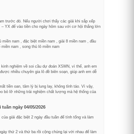
am trước đó. Nếu người chơi thấy các giải khi sắp xếp
 – YX để vào tiền cho ngày hôm sau với cơ hội thắng lớn
 miền nam , đặc biệt miền nam , giải 8 miền nam , đầu
số miền nam , song thủ lô miền nam
c, kinh nghiệm về soi cầu dự đoán XSMN, vì thế, anh em
ị được nhiều chuyên gia lô đề biên soạn, giúp anh em dễ
 tiền oan, tâm lý bị lung lay, không tỉnh táo. Vì vậy,
 bỏ lỡ những trải nghiệm chất lượng mà hệ thống của
i tuần ngày 04/05/2026
ủa giải đặc biệt 2 ngày đầu tuần để tính tổng và làm
 ngày thứ 2 và thứ ba rồi cộng chúng lại với nhau để làm