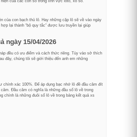
 hiện của các con số trong lĩnh vực loto, xổ số.
iện của con bạch thủ lô. Hay những cặp lô sẽ về vào ngày
ợp lại thành “bộ quy tắc” được lưu truyền lại giúp
ả ngày 15/04/2026
háp đều có ưu điểm và cách thức riêng. Tùy vào sở thích
u đây, chúng tôi sẽ giới thiệu đến anh em những
hư chính xác 100%. Để áp dụng bạc nhớ lô đề đầu câm đít
t câm. Đầu câm có nghĩa là những đầu số lô về trong
 chính là những đuôi số lô về trong bảng kết quả xs