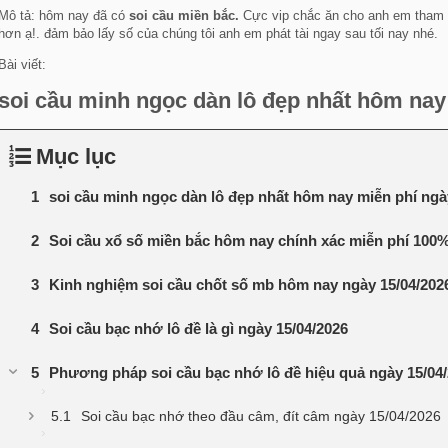
Mô tả: hôm nay đã có
soi cầu miền bắc.
Cực vip chắc ăn cho anh em tham g
hơn ạ!. đảm bảo lấy số của chúng tôi anh em phát tài ngay sau tối nay nhé.
Bài viết:
soi cầu minh ngọc dàn lô đẹp nhất hôm nay
Mục lục
soi cầu minh ngọc dàn lô đẹp nhất hôm nay miễn phí ngà
Soi cầu xổ số miền bắc hôm nay chính xác miễn phí 100%
Kinh nghiệm soi cầu chốt số mb hôm nay ngày 15/04/202
Soi cầu bạc nhớ lô đề là gì ngày 15/04/2026
Phương pháp soi cầu bạc nhớ lô đề hiệu quả ngày 15/04
Soi cầu bạc nhớ theo đầu câm, đít câm ngày 15/04/2026