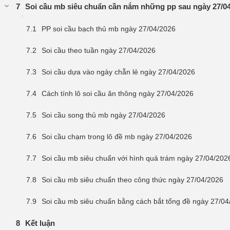
Soi cầu mb siêu chuẩn cần nắm những pp sau ngày 27/0
PP soi cầu bạch thủ mb ngày 27/04/2026
Soi cầu theo tuần ngày 27/04/2026
Soi cầu dựa vào ngày chẵn lẻ ngày 27/04/2026
Cách tính lô soi cầu ăn thông ngày 27/04/2026
Soi cầu song thủ mb ngày 27/04/2026
Soi cầu chạm trong lô đề mb ngày 27/04/2026
Soi cầu mb siêu chuẩn với hình quả trám ngày 27/04/202
Soi cầu mb siêu chuẩn theo công thức ngày 27/04/2026
Soi cầu mb siêu chuẩn bằng cách bắt tổng đề ngày 27/0
Kết luận