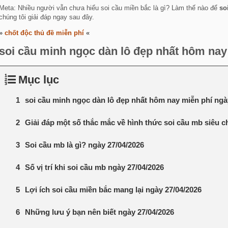
Meta: Nhiều người vẫn chưa hiểu soi cầu miền bắc là gì? Làm thế nào để
soi
chúng tôi giải đáp ngay sau đây.
»
chốt độc thủ đề miễn phí
«
soi cầu minh ngọc dàn lô đẹp nhất hôm nay
Mục lục
soi cầu minh ngọc dàn lô đẹp nhất hôm nay miễn phí ngà
Giải đáp một số thắc mắc về hình thức soi cầu mb siêu c
Soi cầu mb là gì? ngày 27/04/2026
Số vị trí khi soi cầu mb ngày 27/04/2026
Lợi ích soi cầu miền bắc mang lại ngày 27/04/2026
Những lưu ý bạn nên biết ngày 27/04/2026