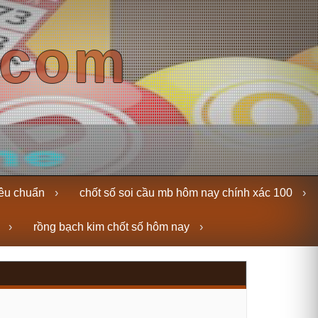
.com
iêu chuẩn
chốt số soi cầu mb hôm nay chính xác 100
rồng bạch kim chốt số hôm nay