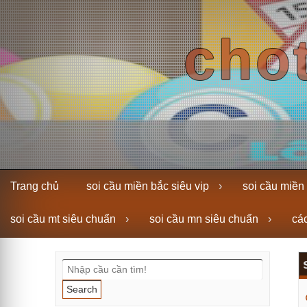
cho
Trang chủ
soi cầu miền bắc siêu vip
soi cầu miền 
soi cầu mt siêu chuẩn
soi cầu mn siêu chuẩn
các
Search