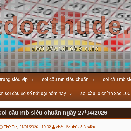
tdocthude
chốt độc thủ đề 3 miền
trung siêu vip
soi cầu mn siêu chuẩn
soi cầu mb s
h soi cầu xổ số bất bại hôm nay
soi cầu lô chính xác 100
soi cầu mb siêu chuẩn ngày 27/04/2026
Thứ Tư, 21/01/2026 - 19:02
chốt độc thủ đề 3 miền