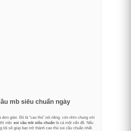
 cầu mb siêu chuẩn ngày
á đơn giản. Đó là “cao thủ” nói riêng, còn nhìn chung với
hì việc
soi cầu mb siêu chuẩn
là cả một vấn đề. Nếu
 tôi sẽ giúp bạn trở thành cao thủ soi cầu chuẩn nhất.