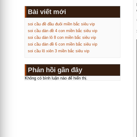
Bài viết mới
soi cầu đề đầu đuôi miền bắc siêu vip
soi cầu dàn đề 4 con miền bắc siêu vip
soi cầu dàn lô 8 con miền bắc siêu vip
soi cầu dàn đề 6 con miền bắc siêu vip
soi cầu lô xiên 3 miền bắc siêu vip
Phản hồi gần đây
Không có bình luận nào để hiển thị.