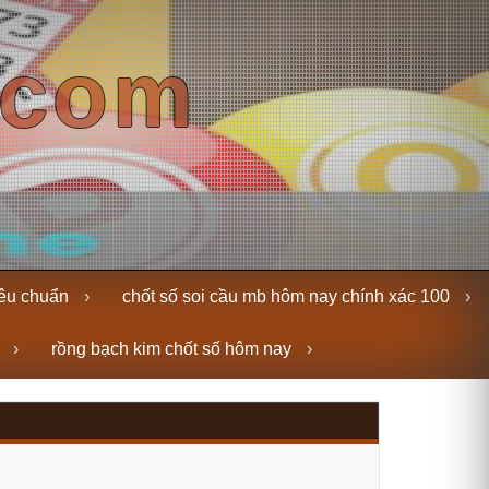
.com
iêu chuẩn
chốt số soi cầu mb hôm nay chính xác 100
rồng bạch kim chốt số hôm nay