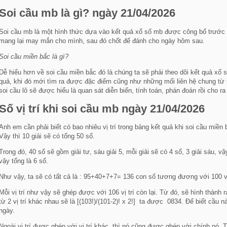
Soi cầu mb là gì? ngày 21/04/2026
Soi cầu mb là một hình thức dựa vào kết quả xổ số mb được công bố trước đ
mang lại may mắn cho mình, sau đó chốt để đánh cho ngày hôm sau.
Soi cầu miền bắc là gì?
Dễ hiểu hơn về soi cầu miền bắc đó là chúng ta sẽ phải theo dõi kết quả xổ số
quả, khi đó mới tìm ra được đặc điểm cũng như những mối liên hệ chung từ n
soi cầu lô sẽ được hiểu là quan sát diễn biến, tính toán, phán đoán rồi cho ra
Số vị trí khi soi cầu mb ngày 21/04/2026
Anh em cần phải biết có bao nhiêu vị trí trong bảng kết quả khi soi cầu miền 
Vậy thì 10 giải sẽ có tổng 50 số.
Trong đó, 40 số sẽ gồm giải tư, sáu giải 5, mỗi giải sẽ có 4 số, 3 giải sáu, vậ
vậy tổng là 6 số.
Như vậy, ta sẽ có tất cả là : 95+40+7+7= 136 con số tương đương với 100 vị
Mỗi vị trí như vậy sẽ ghép được với 106 vị trí còn lại. Từ đó, sẽ hình thành
từ 2 vị trí khác nhau sẽ là [(103!)/(101-2)! x 2!] ta được 0834. Để biết cầu 
ngày.
Ngoài vị trí được ghép với vị trí khác, thì nó cũng được ghép với chính nó.