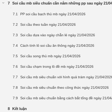
Soi cầu mb siêu chuẩn cần nắm những pp sau ngày 21/0
PP soi cầu bạch thủ mb ngày 21/04/2026
Soi cầu theo tuần ngày 21/04/2026
Soi cầu dựa vào ngày chẵn lẻ ngày 21/04/2026
Cách tính lô soi cầu ăn thông ngày 21/04/2026
Soi cầu song thủ mb ngày 21/04/2026
Soi cầu chạm trong lô đề mb ngày 21/04/2026
Soi cầu mb siêu chuẩn với hình quả trám ngày 21/04/202
Soi cầu mb siêu chuẩn theo công thức ngày 21/04/2026
Soi cầu mb siêu chuẩn bằng cách bắt tổng đề ngày 21/0
Kết luận