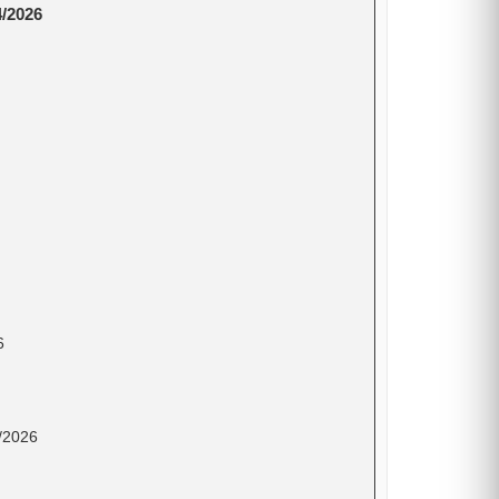
4/2026
6
4/2026