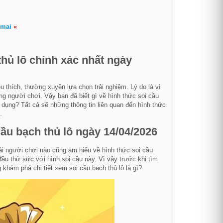
 mai
«
thủ lô chính xác nhất ngày
 thích, thường xuyên lựa chọn trải nghiệm. Lý do là vì
ng người chơi. Vậy bạn đã biết gì về hình thức soi cầu
dụng? Tất cả sẽ những thông tin liên quan đến hình thức
.
cầu bạch thủ lô ngày 14/04/2026
ải người chơi nào cũng am hiểu về hình thức soi cầu
đầu thử sức với hình soi cầu này. Vì vậy trước khi tìm
 khám phá chi tiết xem soi cầu bạch thủ lô là gì?