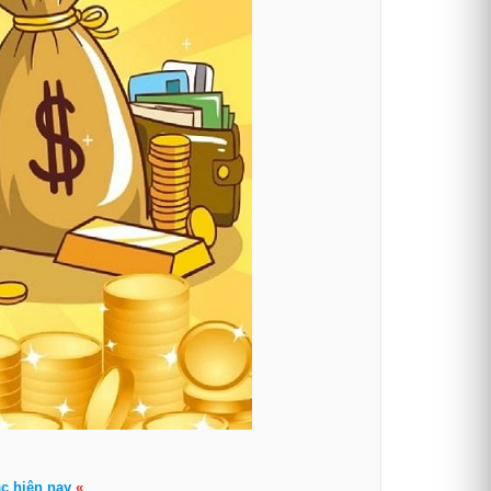
c hiện nay
«