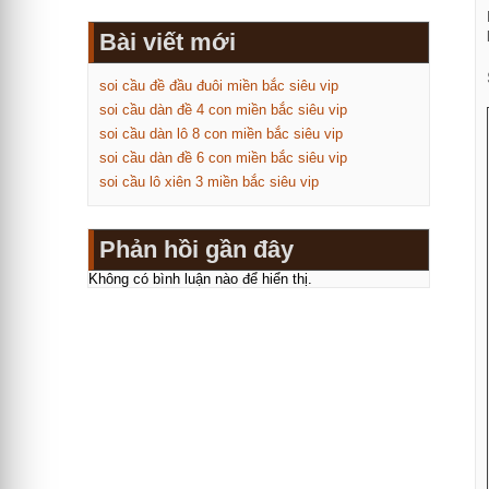
Bài viết mới
soi cầu đề đầu đuôi miền bắc siêu vip
soi cầu dàn đề 4 con miền bắc siêu vip
soi cầu dàn lô 8 con miền bắc siêu vip
soi cầu dàn đề 6 con miền bắc siêu vip
soi cầu lô xiên 3 miền bắc siêu vip
Phản hồi gần đây
Không có bình luận nào để hiển thị.