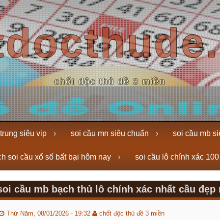
tdocthude
chốt độc thủ đề 3 miền
trung siêu vip
soi cầu mn siêu chuẩn
soi cầu mb s
h soi cầu xổ số bất bại hôm nay
soi cầu lô chính xác 100
soi cầu mb bạch thủ lô chính xác nhất cầu đẹp
Thứ Năm, 08/01/2026 - 19:32
chốt độc thủ đề 3 miền