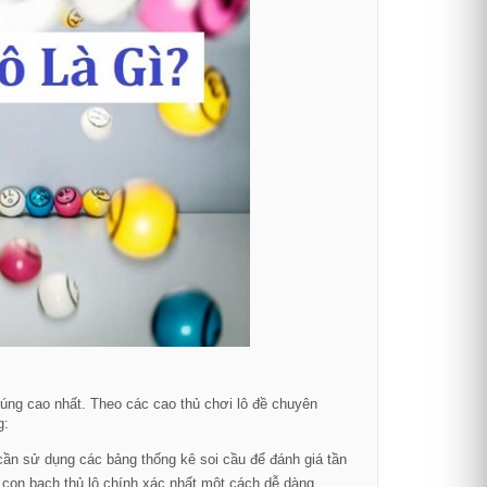
úng cao nhất. Theo các cao thủ chơi lô đề chuyên
g:
cần sử dụng các bảng thống kê soi cầu để đánh giá tần
con bạch thủ lô chính xác nhất một cách dễ dàng.