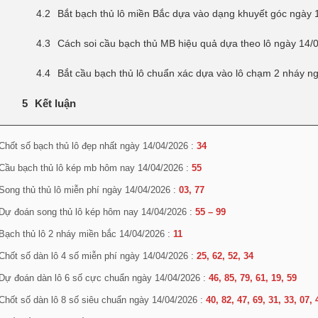
Bắt bạch thủ lô miền Bắc dựa vào dạng khuyết góc ngày 
Cách soi cầu bạch thủ MB hiệu quả dựa theo lô ngày 14/
Bắt cầu bạch thủ lô chuẩn xác dựa vào lô chạm 2 nháy n
Kết luận
Chốt số bạch thủ lô đẹp nhất ngày 14/04/2026 :
34
Cầu bạch thủ lô kép mb hôm nay 14/04/2026 :
55
Song thủ thủ lô miễn phí ngày 14/04/2026 :
03, 77
Dự đoán song thủ lô kép hôm nay 14/04/2026 :
55 – 99
Bạch thủ lô 2 nháy miền bắc 14/04/2026 :
11
Chốt số dàn lô 4 số miễn phí ngày 14/04/2026 :
25, 62, 52, 34
Dự đoán dàn lô 6 số cực chuẩn ngày 14/04/2026 :
46, 85, 79, 61, 19, 59
Chốt số dàn lô 8 số siêu chuẩn ngày 14/04/2026 :
40, 82, 47, 69, 31, 33, 07, 