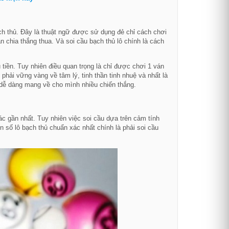
bạch thủ. Đây là thuật ngữ được sử dụng đẻ chỉ cách chơi
chia thắng thua. Và soi cầu bạch thủ lô chính là cách
 tiền. Tuy nhiên điều quan trọng là chỉ được chơi 1 ván
hải vững vàng về tâm lý, tinh thần tinh nhuệ và nhất là
dễ dàng mang về cho mình nhiều chiến thắng.
ác gần nhất. Tuy nhiên việc soi cầu dựa trên cảm tính
số lô bạch thủ chuẩn xác nhất chính là phải soi cầu