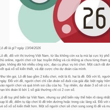
Lô đề là gì? ngày 13/04/2026
Lô đề, đối với thị trường Việt Nam, từ lâu không còn xa lạ mà lại cực kỳ phổ
thủ online, người chơi cờ bạc truyền thống và cả những ai chưa từng tham 
giản, không đòi hỏi nhiều công sức, đạo cụ phục vụ trò chơi. Một cách rất đ
kết quả xổ số kiến thiết, và đặt cược cho dự đoán của mình.
Như tên gọi, Lô đề bao gồm 2 kiểu chơi, một là lô, hai là đề. Đối với lô, ngườ
ngày. Đối với đề, người chơi chỉ cần đoán số đuôi của giải đặc biệt ngày hô
vào người chơi và quá trình soi cầu của họ. Tuy nhiên, dự đoán 3 số sẽ có 
hạn khi đoán lô bởi 1 số giải thưởng chỉ có 2 con số.
Lô đề tuy phổ biến tại Việt Nam, nhưng sự phổ biến này thể hiện rõ ràng nhấ
sạp lô đề, điểm tụ tập chơi lô đề trên đường hoặc trong các làng xã. Đối v
vé số xổ số kiến thiết hơn. Một số người chơi sẽ chơi song song lô đề và m