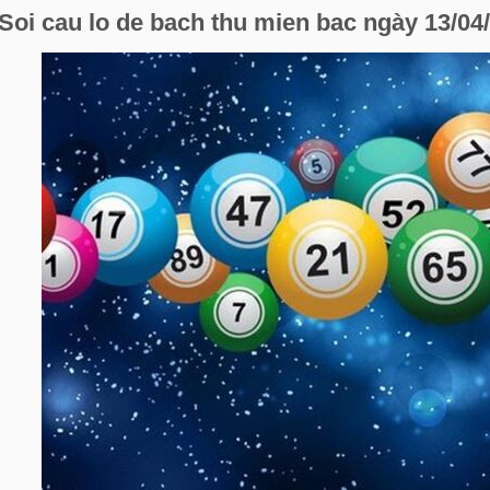
Soi cau lo de bach thu mien bac ngày 13/04