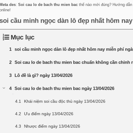
Meta des
:
Soi cau lo de bach thu mien bac
thế nào mới đúng? Hướng dẫn s
online!
soi cầu minh ngọc dàn lô đẹp nhất hôm nay
Mục lục
soi cầu minh ngọc dàn lô đẹp nhất hôm nay miễn phí ngà
Soi cau lo de bach thu mien bac chuẩn không cần chỉnh 
Lô đề là gì? ngày 13/04/2026
Soi cau lo de bach thu mien bac ngày 13/04/2026
Khái niệm soi cầu độc thủ ngày 13/04/2026
Ưu điểm ngày 13/04/2026
Nhược điểm ngày 13/04/2026