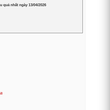
u quả nhất ngày 13/04/2026
68