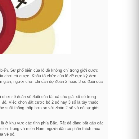
 biến. Sự phổ biến của lô đề không chỉ trong giới cược
gia chơi cá cược. Khâu tổ chức của lô đề cực kỳ đơn
ơn giản, người chơi chỉ cần dự đoán 2 hoặc 3 số đuôi của
i chơi sẽ đoán số đuôi của tất cả các giải xổ số trong
m đó. Việc chọn đặt cược bộ 2 số hay 3 số là tùy thuộc
xác suất thắng thấp hơn so với đoán 2 số và có sự giới
t là ở khu vực các tỉnh phía Bắc. Rất dễ dàng bắt gặp các
ới miền Trung và miền Nam, người dân có phần thích mua
ua vé số.