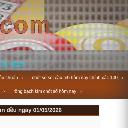
.com
iêu chuẩn
chốt số soi cầu mb hôm nay chính xác 100
rồng bạch kim chốt số hôm nay
in đều ngày 01/05/2026