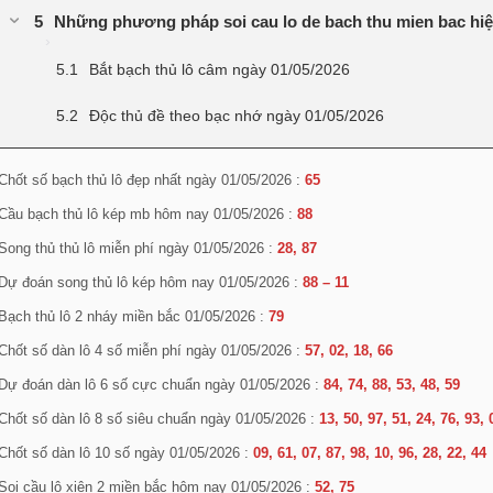
Những phương pháp soi cau lo de bach thu mien bac hiệ
Bắt bạch thủ lô câm ngày 01/05/2026
Độc thủ đề theo bạc nhớ ngày 01/05/2026
Chốt số bạch thủ lô đẹp nhất ngày 01/05/2026 :
65
Cầu bạch thủ lô kép mb hôm nay 01/05/2026 :
88
Song thủ thủ lô miễn phí ngày 01/05/2026 :
28, 87
Dự đoán song thủ lô kép hôm nay 01/05/2026 :
88 – 11
Bạch thủ lô 2 nháy miền bắc 01/05/2026 :
79
Chốt số dàn lô 4 số miễn phí ngày 01/05/2026 :
57, 02, 18, 66
Dự đoán dàn lô 6 số cực chuẩn ngày 01/05/2026 :
84, 74, 88, 53, 48, 59
Chốt số dàn lô 8 số siêu chuẩn ngày 01/05/2026 :
13, 50, 97, 51, 24, 76, 93, 
Chốt số dàn lô 10 số ngày 01/05/2026 :
09, 61, 07, 87, 98, 10, 96, 28, 22, 44
Soi cầu lô xiên 2 miền bắc hôm nay 01/05/2026 :
52, 75