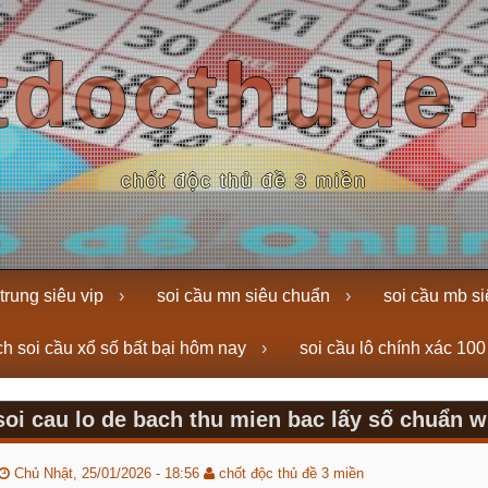
tdocthude
chốt độc thủ đề 3 miền
trung siêu vip
soi cầu mn siêu chuẩn
soi cầu mb s
h soi cầu xổ số bất bại hôm nay
soi cầu lô chính xác 100
soi cau lo de bach thu mien bac lấy số chuẩn w
Chủ Nhật, 25/01/2026 - 18:56
chốt độc thủ đề 3 miền