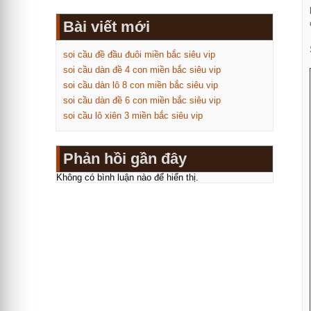
Bài viết mới
soi cầu đề đầu đuôi miền bắc siêu vip
soi cầu dàn đề 4 con miền bắc siêu vip
soi cầu dàn lô 8 con miền bắc siêu vip
soi cầu dàn đề 6 con miền bắc siêu vip
soi cầu lô xiên 3 miền bắc siêu vip
Phản hồi gần đây
Không có bình luận nào để hiển thị.