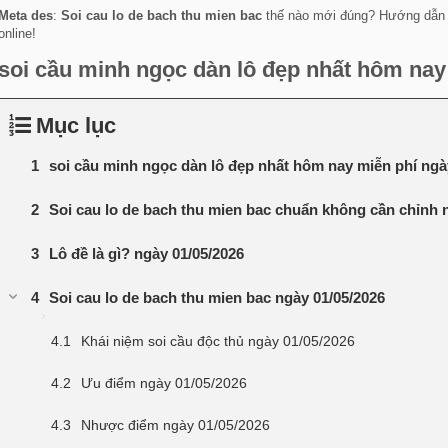
Meta des
:
Soi cau lo de bach thu mien bac
thế nào mới đúng? Hướng dẫn s
online!
soi cầu minh ngọc dàn lô đẹp nhất hôm nay
Mục lục
soi cầu minh ngọc dàn lô đẹp nhất hôm nay miễn phí ngà
Soi cau lo de bach thu mien bac chuẩn không cần chỉnh 
Lô đề là gì? ngày 01/05/2026
Soi cau lo de bach thu mien bac ngày 01/05/2026
Khái niệm soi cầu độc thủ ngày 01/05/2026
Ưu điểm ngày 01/05/2026
Nhược điểm ngày 01/05/2026