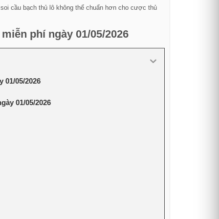
oi cầu bạch thủ lô không thể chuẩn hơn cho cược thủ
 miễn phí ngày 01/05/2026
y 01/05/2026
ngày 01/05/2026