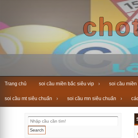
cho
Trang chủ
soi cầu miền bắc siêu vip
soi cầu miền 
soi cầu mt siêu chuẩn
soi cầu mn siêu chuẩn
các
Search