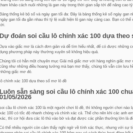
tham khảo cách nuôi những lá gan này trong thời gian sắp tới để nâng cao tỷ
Bảng thống kê bộ số và ngày gan tối đa: Đây là bảng thống kê số ngày gan n
ngày gan tối đa gần nhau thì tỷ lệ xuất hiện lô gan này càng cao. Bạn có t
tới.
Dự đoán soi cầu lô chính xác 100 dựa theo 
Dựa vào giấc mơ là cách đơn giản và dễ tìm hiểu nhất, để có được những 
dụng phương pháp này thường xuyên sẽ không hiệu quả.
Chúng tôi có hẳn một chuyên mục Giải mã giấc mơ với hàng nghìn giấc mơ v
cũng như những điều hoang tưởng mà bạn mơ thấy, chúng tôi vẫn còn lưu h
những giấc mơ đó.
lô chính xác 100 dựa theo sổ mơ lô đề
Luôn sẵn sàng soi cầu lô chính xác 100 chu
01/05/2026
soi cầu lô chính xác 100 là một người chơi lô đề, thì không người chơi nào 
xác 100 có tốc độ nhanh chóng và chính xác cả. Thế cho nên khi các anh em
xác, thì cơ hội đưa các lô thủ vào bờ và đạt được các phần thưởng lớn là đi
Có thể nhiều người còn cảm thấy nghi ngờ về tính xác thực, nhưng với sự ti
phương pháp soi cầu lô chính xác 100 hôm nay có cách thức hoạt động hết