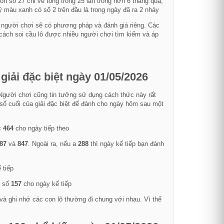
on số 27 chỉ về tổng trong 25 lần trong hơn 6 tháng qua,
 màu xanh có số 2 trên đầu là trong ngày đã ra 2 nháy
i người chơi sẽ có phương pháp và đánh giá riêng. Các
 cách soi cầu lô được nhiều người chơi tìm kiếm và áp
giải đặc biệt ngày 01/05/2026
. Người chơi cũng tin tưởng sử dụng cách thức này rất
 số cuối của giải đặc biệt để đánh cho ngày hôm sau một
c
464
cho ngày tiếp theo
87
và
847
. Ngoài ra, nếu a
288
thì ngày kế tiếp bạn đánh
 tiếp
h số
157
cho ngày kế tiếp
và ghi nhớ các con lô thường đi chung với nhau. Vì thế