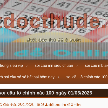
tdocthude
chốt độc thủ đề 3 miền
trung siêu vip
soi cầu mn siêu chuẩn
soi cầu mb s
h soi cầu xổ số bất bại hôm nay
soi cầu lô chính xác 100
soi cầu lô chính xác 100 ngày 01/05/2026
Chủ Nhật, 25/01/2026 - 19:05
chốt độc thủ đề 3 miền