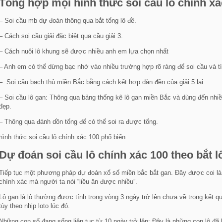
Tổng hợp mọi hình thức soi cầu lô chính xá
– Soi cầu mb dự đoán thông qua bắt tổng lô đề.
– Cách soi cầu giải đặc biệt qua cầu giải 3.
– Cách nuôi lô khung sẽ được nhiều anh em lựa chọn nhất
– Anh em có thể dừng bạc nhớ vào nhiều trường hợp rõ ràng để soi cầu và t
– Soi cầu bạch thủ miền Bắc bằng cách kết hợp dàn đền của giải 5 lại.
– Soi cầu lô gan: Thông qua bảng thống kê lô gan miền Bắc và dùng đến nhiề
đẹp.
– Thông qua đánh dồn tổng để có thể soi ra được tổng.
hình thức soi cầu lô chính xác 100 phổ biến
Dự đoán soi cầu lô chính xác 100 theo bắt l
Tiếp tục một phương pháp dự đoán xổ số miền bắc bắt gan. Đây được coi l
chính xác mà người ta nói “liều ăn được nhiều”.
Lô gan là lô thường được tính trong vòng 3 ngày trở lên chưa về trong kết q
tùy theo nhịp loto lúc đó.
Những con số đang sống liên tục từ 10 ngày trở lên: Đây là những con lô đã