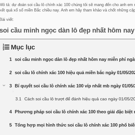
Mô tả: dự đoán soi cầu lô chính xác 100 chúng tôi sẽ mang đến cho anh em 
kết quả xổ số miền Bắc chiều nay. Anh em hãy tham khảo và chốt những cặp
Bài viết:
soi cầu minh ngọc dàn lô đẹp nhất hôm nay
Mục lục
soi cầu minh ngọc dàn lô đẹp nhất hôm nay miễn phí ngà
soi cầu lô chính xác 100 hiệu quả miền bắc ngày 01/05/20
Bí quyết soi cầu lô chính xác 100 víp nhất mb ngày 01/05
Cách soi cầu lô trượt để đánh hiệu quả cao ngày 01/05/2
Phương pháp soi cầu lô chính xác 100 theo giải đặc biệt 
Tổng hợp mọi hình thức soi cầu lô chính xác 100 phổ biế