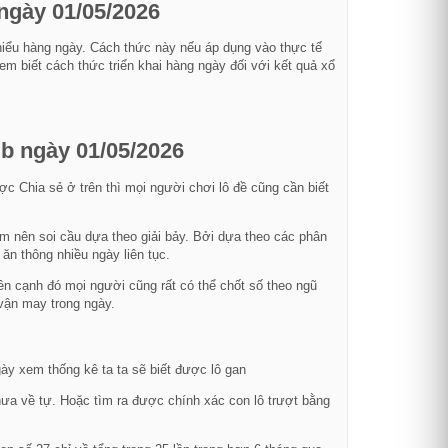
 ngày 01/05/2026
iểu hàng ngày. Cách thức này nếu áp dụng vào thực tế
em biết cách thức triển khai hàng ngày đối với kết quả xổ
mb ngày 01/05/2026
c Chia sẻ ở trên thì mọi người chơi lô đề cũng cần biết
m nên soi cầu dựa theo giải bảy. Bởi dựa theo các phân
 ăn thông nhiều ngày liên tục.
ên cạnh đó mọi người cũng rất có thể chốt số theo ngũ
vận may trong ngày.
ày xem thống kê ta ta sẽ biết được lô gan
chưa về tự. Hoặc tìm ra được chính xác con lô trượt bằng