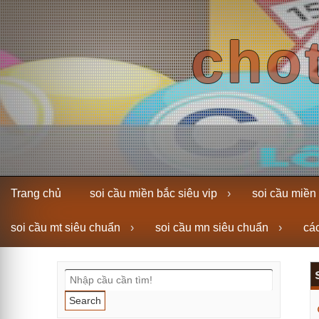
cho
Trang chủ
soi cầu miền bắc siêu vip
soi cầu miền 
soi cầu mt siêu chuẩn
soi cầu mn siêu chuẩn
các
Search