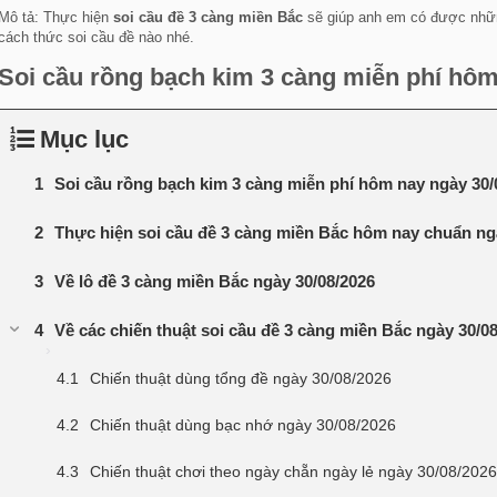
Mô tả: Thực hiện
soi cầu đề 3 càng miền Bắc
sẽ giúp anh em có được nhữ
cách thức soi cầu đề nào nhé.
Soi cầu rồng bạch kim 3 càng miễn phí hôm
Mục lục
Soi cầu rồng bạch kim 3 càng miễn phí hôm nay ngày 30/
Thực hiện soi cầu đề 3 càng miền Bắc hôm nay chuẩn ng
Về lô đề 3 càng miền Bắc ngày 30/08/2026
Về các chiến thuật soi cầu đề 3 càng miền Bắc ngày 30/0
Chiến thuật dùng tổng đề ngày 30/08/2026
Chiến thuật dùng bạc nhớ ngày 30/08/2026
Chiến thuật chơi theo ngày chẵn ngày lẻ ngày 30/08/202