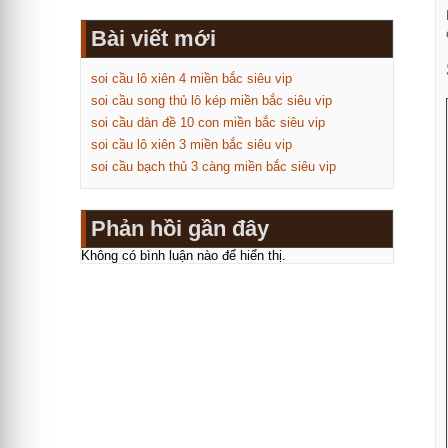
Bài viết mới
soi cầu lô xiên 4 miền bắc siêu vip
soi cầu song thủ lô kép miền bắc siêu vip
soi cầu dàn đề 10 con miền bắc siêu vip
soi cầu lô xiên 3 miền bắc siêu vip
soi cầu bạch thủ 3 càng miền bắc siêu vip
Phản hồi gần đây
Không có bình luận nào để hiển thị.