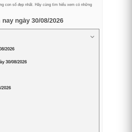
ng con số đẹp nhất. Hãy cùng tìm hiểu xem có những
 nay ngày 30/08/2026
08/2026
ày 30/08/2026
8/2026
6