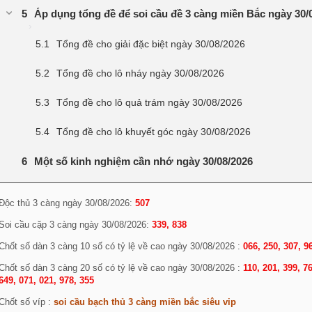
Áp dụng tổng đề để soi cầu đề 3 càng miền Bắc ngày 30/
Tổng đề cho giải đặc biệt ngày 30/08/2026
Tổng đề cho lô nháy ngày 30/08/2026
Tổng đề cho lô quả trám ngày 30/08/2026
Tổng đề cho lô khuyết góc ngày 30/08/2026
Một số kinh nghiệm cần nhớ ngày 30/08/2026
Độc thủ 3 càng ngày 30/08/2026:
507
Soi cầu cặp 3 càng ngày 30/08/2026:
339, 838
Chốt số dàn 3 càng 10 số có tỷ lệ về cao ngày 30/08/2026 :
066, 250, 307, 9
Chốt số dàn 3 càng 20 số có tỷ lệ về cao ngày 30/08/2026 :
110, 201, 399, 76
649, 071, 021, 978, 355
Chốt số víp :
soi cầu bạch thủ 3 càng miền bắc siêu vip