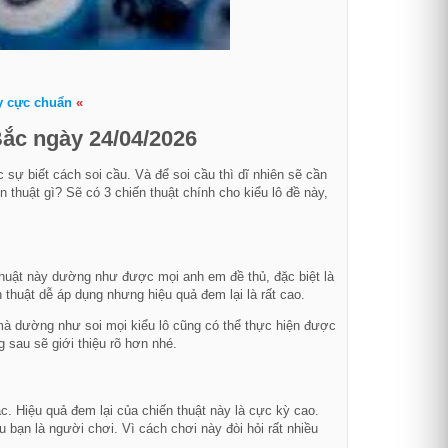
y cực chuẩn
«
Bắc ngày 24/04/2026
 sự biết cách soi cầu. Và để soi cầu thì dĩ nhiên sẽ cần
 thuật gì? Sẽ có 3 chiến thuật chính cho kiểu lô đề này,
n thuật này dường như được mọi anh em đề thủ, đặc biệt là
 thuật dễ áp dụng nhưng hiệu quả đem lại là rất cao.
à dường như soi mọi kiểu lô cũng có thể thực hiện được
ng sau sẽ giới thiệu rõ hơn nhé.
c. Hiệu quả đem lại của chiến thuật này là cực kỳ cao.
 bạn là người chơi. Vì cách chơi này đòi hỏi rất nhiều