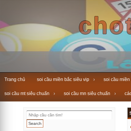
cho
Trang chủ
soi cầu miền bắc siêu vip
soi cầu miền 
soi cầu mt siêu chuẩn
soi cầu mn siêu chuẩn
các
Search