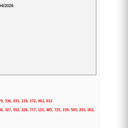
04/2026
79, 336, 031, 134, 172, 963, 812
8, 327, 052, 228, 777, 115, 485, 725, 159, 505, 203, 061,