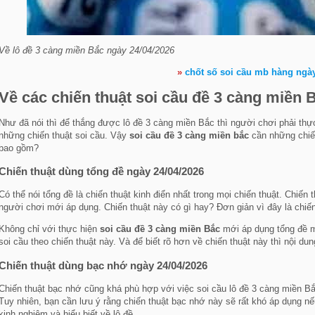
Về lô đề 3 càng miền Bắc ngày 24/04/2026
»
chốt số soi cầu mb hàng ngà
Về các chiến thuật soi cầu đề 3 càng miền 
Như đã nói thì để thắng được lô đề 3 càng miền Bắc thì người chơi phải thực
những chiến thuật soi cầu. Vậy
soi cầu đề 3 càng miền bắc
cần những chiến
bao gồm?
Chiến thuật dùng tổng đề ngày 24/04/2026
Có thể nói tổng đề là chiến thuật kinh điển nhất trong mọi chiến thuật. Chiế
người chơi mới áp dụng. Chiến thuật này có gì hay? Đơn giản vì đây là chiến
Không chỉ với thực hiện
soi cầu đề 3 càng miền Bắc
mới áp dụng tổng đề m
soi cầu theo chiến thuật này. Và để biết rõ hơn về chiến thuật này thì nội du
Chiến thuật dùng bạc nhớ ngày 24/04/2026
Chiến thuật bạc nhớ cũng khá phù hợp với việc soi cầu lô đề 3 càng miền Bắ
Tuy nhiên, bạn cần lưu ý rằng chiến thuật bạc nhớ này sẽ rất khó áp dụng nếu
kinh nghiệm và hiểu biết về lô đề.