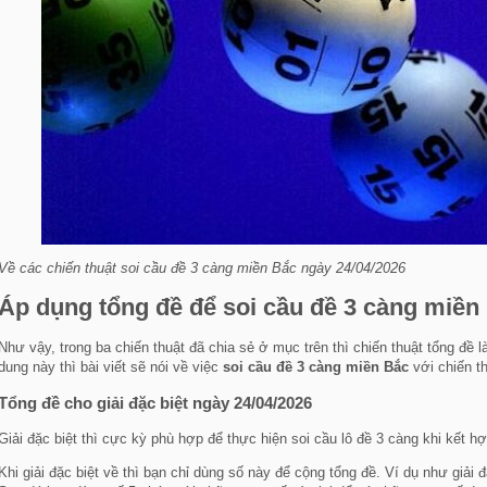
Về các chiến thuật soi cầu đề 3 càng miền Bắc ngày 24/04/2026
Áp dụng tổng đề để soi cầu đề 3 càng miền
Như vậy, trong ba chiến thuật đã chia sẻ ở mục trên thì chiến thuật tổng đề
dung này thì bài viết sẽ nói về việc
soi cầu đề 3 càng miền Bắc
với chiến t
Tổng đề cho giải đặc biệt ngày 24/04/2026
Giải đặc biệt thì cực kỳ phù hợp để thực hiện soi cầu lô đề 3 càng khi kết h
Khi giải đặc biệt về thì bạn chỉ dùng số này để cộng tổng đề. Ví dụ như giải