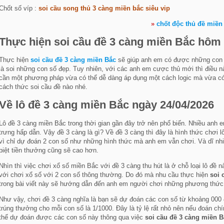
Chốt số víp :
soi cầu song thủ 3 càng miền bắc siêu vip
»
chốt độc thủ đề miền
Thực hiện soi cầu đề 3 càng miền Bắc hôm
Thực hiện
soi cầu đề 3 càng miền Bắc
sẽ giúp anh em có được những con số
là soi những con số đẹp. Tuy nhiên, với các anh em cược thủ mới thì điều n
cần một phương pháp vừa có thể dễ dàng áp dụng một cách logic mà vừa có
cách thức soi cầu đề nào nhé.
Về lô đề 3 càng miền Bắc ngày 24/04/2026
Lô đề 3 càng miền Bắc trong thời gian gần đây trở nên phổ biến. Nhiều anh 
trưng hấp dẫn. Vậy đề 3 càng là gì? Về đề 3 càng thì đây là hình thức chơi 
vì chỉ dự đoán 2 con số như những hình thức mà anh em vẫn chơi. Và dĩ nh
biệt tiền thưởng cũng sẽ cao hơn.
Nhìn thì việc chơi xổ số miền Bắc với đề 3 càng thu hút là ở chỗ loại lô đề
với chơi xổ số với 2 con số thông thường. Do đó mà nhu cầu thực hiện
soi 
trong bài viết này sẽ hướng dẫn đến anh em người chơi những phương thức c
Như vậy, chơi đề 3 càng nghĩa là bạn sẽ dự đoán các con số từ khoảng 000 
trúng thưởng cho mỗi con số là 1/1000. Đây là tỷ lệ rất nhỏ nên nếu đoán chí
thể dự đoán được các con số này thông qua việc
soi cầu đề 3 càng miền B