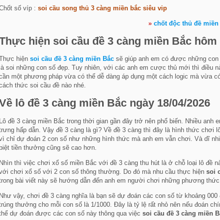
Chốt số víp :
soi cầu song thủ 3 càng miền bắc siêu vip
»
chốt độc thủ đề miền
Thực hiện soi cầu đề 3 càng miền Bắc hôm
Thực hiện
soi cầu đề 3 càng miền Bắc
sẽ giúp anh em có được những con số
là soi những con số đẹp. Tuy nhiên, với các anh em cược thủ mới thì điều n
cần một phương pháp vừa có thể dễ dàng áp dụng một cách logic mà vừa có
cách thức soi cầu đề nào nhé.
Về lô đề 3 càng miền Bắc ngày 18/04/2026
Lô đề 3 càng miền Bắc trong thời gian gần đây trở nên phổ biến. Nhiều anh 
trưng hấp dẫn. Vậy đề 3 càng là gì? Về đề 3 càng thì đây là hình thức chơi 
vì chỉ dự đoán 2 con số như những hình thức mà anh em vẫn chơi. Và dĩ nh
biệt tiền thưởng cũng sẽ cao hơn.
Nhìn thì việc chơi xổ số miền Bắc với đề 3 càng thu hút là ở chỗ loại lô đề
với chơi xổ số với 2 con số thông thường. Do đó mà nhu cầu thực hiện
soi 
trong bài viết này sẽ hướng dẫn đến anh em người chơi những phương thức c
Như vậy, chơi đề 3 càng nghĩa là bạn sẽ dự đoán các con số từ khoảng 000 
trúng thưởng cho mỗi con số là 1/1000. Đây là tỷ lệ rất nhỏ nên nếu đoán chí
thể dự đoán được các con số này thông qua việc
soi cầu đề 3 càng miền B