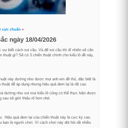
y cực chuẩn
«
Bắc ngày 18/04/2026
 sự biết cách soi cầu. Và để soi cầu thì dĩ nhiên sẽ cần
 thuật gì? Sẽ có 3 chiến thuật chính cho kiểu lô đề này,
n thuật này dường như được mọi anh em đề thủ, đặc biệt là
 thuật dễ áp dụng nhưng hiệu quả đem lại là rất cao.
à dường như soi mọi kiểu lô cũng có thể thực hiện được
ng sau sẽ giới thiệu rõ hơn nhé.
c. Hiệu quả đem lại của chiến thuật này là cực kỳ cao.
 bạn là người chơi. Vì cách chơi này đòi hỏi rất nhiều