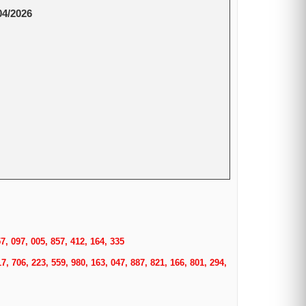
04/2026
57, 097, 005, 857, 412, 164, 335
17, 706, 223, 559, 980, 163, 047, 887, 821, 166, 801, 294,