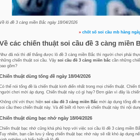
Về lô đề 3 càng miền Bắc ngày 18/04/2026
»
chốt số soi cầu mb hàng ngà
Về các chiến thuật soi cầu đề 3 càng miền 
Như đã nói thì để thắng được lô đề 3 càng miền Bắc thì người chơi phải thực
những chiến thuật soi cầu. Vậy
soi cầu đề 3 càng miền bắc
cần những chiến
bao gồm?
Chiến thuật dùng tổng đề ngày 18/04/2026
Có thể nói tổng đề là chiến thuật kinh điển nhất trong mọi chiến thuật. Chiế
người chơi mới áp dụng. Chiến thuật này có gì hay? Đơn giản vì đây là chiến
Không chỉ với thực hiện
soi cầu đề 3 càng miền Bắc
mới áp dụng tổng đề m
soi cầu theo chiến thuật này. Và để biết rõ hơn về chiến thuật này thì nội du
Chiến thuật dùng bạc nhớ ngày 18/04/2026
Chiến thuật bạc nhớ cũng khá phù hợp với việc soi cầu lô đề 3 càng miền Bắ
Tuy nhiên, bạn cần lưu ý rằng chiến thuật bạc nhớ này sẽ rất khó áp dụng nếu
kinh nghiệm và hiểu biết về lô đề.