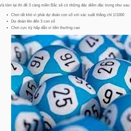
Và tóm lại thì đề 3 càng miền Bắc sẽ có những đặc điểm đặc trưng như sau:
Chơi rất khó vì phải dự đoán con số với xác suất thắng chỉ 1/1000
Dự đoán lên đến 3 con số
Chơi cực kỳ hấp dẫn vì tiền thưởng cao