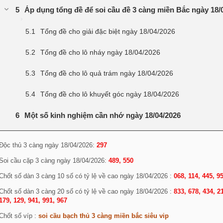
Áp dụng tổng đề để soi cầu đề 3 càng miền Bắc ngày 18/
Tổng đề cho giải đặc biệt ngày 18/04/2026
Tổng đề cho lô nháy ngày 18/04/2026
Tổng đề cho lô quả trám ngày 18/04/2026
Tổng đề cho lô khuyết góc ngày 18/04/2026
Một số kinh nghiệm cần nhớ ngày 18/04/2026
Độc thủ 3 càng ngày 18/04/2026:
297
Soi cầu cặp 3 càng ngày 18/04/2026:
489, 550
Chốt số dàn 3 càng 10 số có tỷ lệ về cao ngày 18/04/2026 :
068, 114, 445, 9
Chốt số dàn 3 càng 20 số có tỷ lệ về cao ngày 18/04/2026 :
833, 678, 434, 2
179, 129, 941, 991, 967
Chốt số víp :
soi cầu bạch thủ 3 càng miền bắc siêu vip