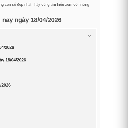
ng con số đẹp nhất. Hãy cùng tìm hiểu xem có những
 nay ngày 18/04/2026
04/2026
ày 18/04/2026
4/2026
6