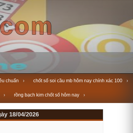
.com
iêu chuẩn
chốt số soi cầu mb hôm nay chính xác 100
rồng bạch kim chốt số hôm nay
gày 18/04/2026