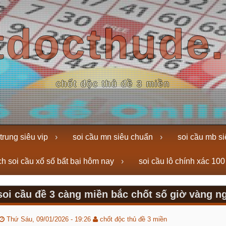
tdocthude
chốt độc thủ đề 3 miền
trung siêu vip
soi cầu mn siêu chuẩn
soi cầu mb s
h soi cầu xổ số bất bại hôm nay
soi cầu lô chính xác 100
soi cầu đề 3 càng miền bắc chốt số giờ vàng n
Thứ Sáu, 09/01/2026 - 19:26
chốt độc thủ đề 3 miền