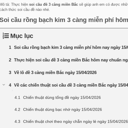
Mô tả: Thực hiện
soi cầu đề 3 càng miền Bắc
sẽ giúp anh em có được nhữ
cách thức soi cầu đề nào nhé.
Soi cầu rồng bạch kim 3 càng miễn phí hôm
Mục lục
Soi cầu rồng bạch kim 3 càng miễn phí hôm nay ngày 15/
Thực hiện soi cầu đề 3 càng miền Bắc hôm nay chuẩn ng
Về lô đề 3 càng miền Bắc ngày 15/04/2026
Về các chiến thuật soi cầu đề 3 càng miền Bắc ngày 15/0
Chiến thuật dùng tổng đề ngày 15/04/2026
Chiến thuật dùng bạc nhớ ngày 15/04/2026
Chiến thuật chơi theo ngày chẵn ngày lẻ ngày 15/04/202