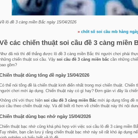
Về lô đề 3 càng miền Bắc ngày 15/04/2026
»
chốt số soi cầu mb hàng ngà
Về các chiến thuật soi cầu đề 3 càng miền 
Như đã nói thì để thắng được lô đề 3 càng miền Bắc thì người chơi phải thực
những chiến thuật soi cầu. Vậy
soi cầu đề 3 càng miền bắc
cần những chiến
bao gồm?
Chiến thuật dùng tổng đề ngày 15/04/2026
Có thể nói tổng đề là chiến thuật kinh điển nhất trong mọi chiến thuật. Chiế
người chơi mới áp dụng. Chiến thuật này có gì hay? Đơn giản vì đây là chiến
Không chỉ với thực hiện
soi cầu đề 3 càng miền Bắc
mới áp dụng tổng đề m
soi cầu theo chiến thuật này. Và để biết rõ hơn về chiến thuật này thì nội du
Chiến thuật dùng bạc nhớ ngày 15/04/2026
Chiến thuật bạc nhớ cũng khá phù hợp với việc soi cầu lô đề 3 càng miền Bắ
Tuy nhiên, bạn cần lưu ý rằng chiến thuật bạc nhớ này sẽ rất khó áp dụng nếu
kinh nghiệm và hiểu biết về lô đề.