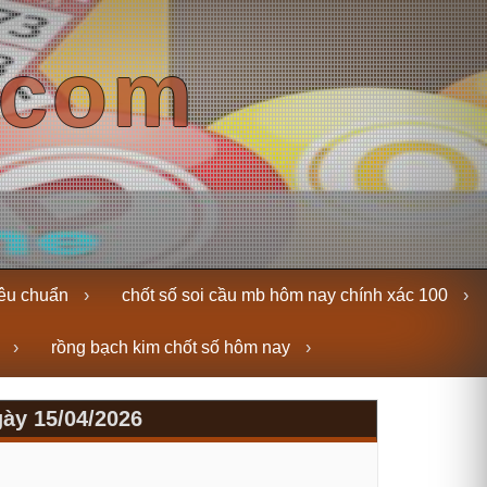
.com
iêu chuẩn
chốt số soi cầu mb hôm nay chính xác 100
rồng bạch kim chốt số hôm nay
gày 15/04/2026