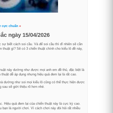
y cực chuẩn
«
Bắc ngày 15/04/2026
 sự biết cách soi cầu. Và để soi cầu thì dĩ nhiên sẽ cần
 thuật gì? Sẽ có 3 chiến thuật chính cho kiểu lô đề này,
n thuật này dường như được mọi anh em đề thủ, đặc biệt là
 thuật dễ áp dụng nhưng hiệu quả đem lại là rất cao.
à dường như soi mọi kiểu lô cũng có thể thực hiện được
ng sau sẽ giới thiệu rõ hơn nhé.
c. Hiệu quả đem lại của chiến thuật này là cực kỳ cao.
 bạn là người chơi. Vì cách chơi này đòi hỏi rất nhiều