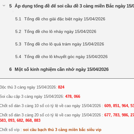
Áp dụng tổng đề để soi cầu đề 3 càng miền Bắc ngày 15/
Tổng đề cho giải đặc biệt ngày 15/04/2026
Tổng đề cho lô nháy ngày 15/04/2026
Tổng đề cho lô quả trám ngày 15/04/2026
Tổng đề cho lô khuyết góc ngày 15/04/2026
Một số kinh nghiệm cần nhớ ngày 15/04/2026
Độc thủ 3 càng ngày 15/04/2026:
824
Soi cầu cặp 3 càng ngày 15/04/2026:
478, 066
Chốt số dàn 3 càng 10 số có tỷ lệ về cao ngày 15/04/2026 :
609, 851, 964, 5
Chốt số dàn 3 càng 20 số có tỷ lệ về cao ngày 15/04/2026 :
677, 783, 986, 2
583, 093, 682, 868, 883
Chốt số víp :
soi cầu bạch thủ 3 càng miền bắc siêu vip