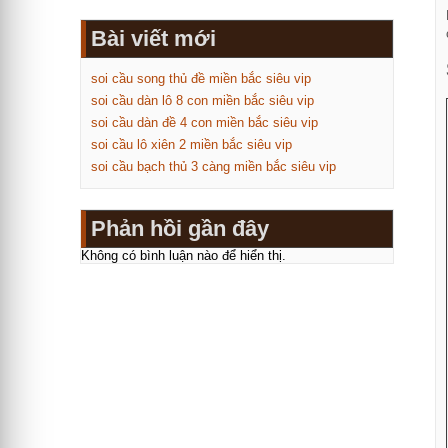
Bài viết mới
soi cầu song thủ đề miền bắc siêu vip
soi cầu dàn lô 8 con miền bắc siêu vip
soi cầu dàn đề 4 con miền bắc siêu vip
soi cầu lô xiên 2 miền bắc siêu vip
soi cầu bạch thủ 3 càng miền bắc siêu vip
Phản hồi gần đây
Không có bình luận nào để hiển thị.