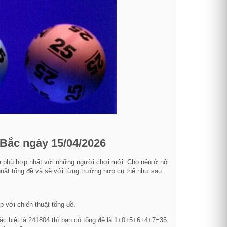
 Bắc ngày 15/04/2026
 là phù hợp nhất với những người chơi mới. Cho nên ở nội
huật tổng đề và sẽ với từng trường hợp cụ thể như sau:
ợp với chiến thuật tổng đề.
 đặc biệt là 241804 thì bạn có tổng đề là 1+0+5+6+4+7=35.