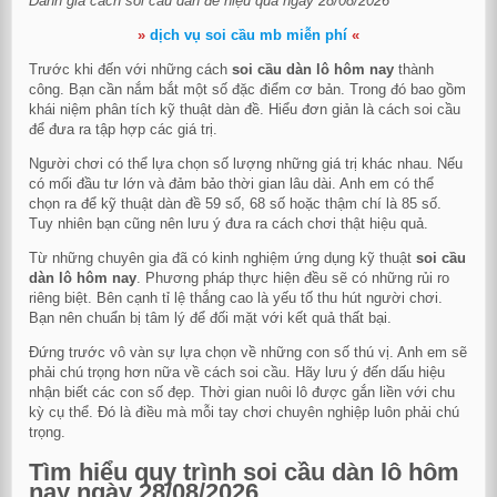
Đánh giá cách soi cầu dàn đề hiệu quả ngày 28/08/2026
»
dịch vụ soi cầu mb miễn phí
«
Trước khi đến với những cách
soi cầu dàn lô hôm nay
thành
công. Bạn cần nắm bắt một số đặc điểm cơ bản. Trong đó bao gồm
khái niệm phân tích kỹ thuật dàn đề. Hiểu đơn giản là cách soi cầu
để đưa ra tập hợp các giá trị.
Người chơi có thể lựa chọn số lượng những giá trị khác nhau. Nếu
có mối đầu tư lớn và đảm bảo thời gian lâu dài. Anh em có thể
chọn ra để kỹ thuật dàn đề 59 số, 68 số hoặc thậm chí là 85 số.
Tuy nhiên bạn cũng nên lưu ý đưa ra cách chơi thật hiệu quả.
Từ những chuyên gia đã có kinh nghiệm ứng dụng kỹ thuật
soi cầu
dàn lô hôm nay
. Phương pháp thực hiện đều sẽ có những rủi ro
riêng biệt. Bên cạnh tỉ lệ thắng cao là yếu tố thu hút người chơi.
Bạn nên chuẩn bị tâm lý để đối mặt với kết quả thất bại.
Đứng trước vô vàn sự lựa chọn về những con số thú vị. Anh em sẽ
phải chú trọng hơn nữa về cách soi cầu. Hãy lưu ý đến dấu hiệu
nhận biết các con số đẹp. Thời gian nuôi lô được gắn liền với chu
kỳ cụ thể. Đó là điều mà mỗi tay chơi chuyên nghiệp luôn phải chú
trọng.
Tìm hiểu quy trình soi cầu dàn lô hôm
nay ngày 28/08/2026