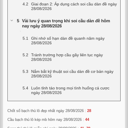
Giai đoạn 2: Áp dụng cách soi cầu dàn đề ngày
28/08/2026
Vài lưu ý quan trọng khi soi cầu dàn đề hôm
nay ngày 28/08/2026
Ghi nhớ số hạn dàn đề quanh năm ngày
28/08/2026
Tránh trường hợp cầu gãy liên tục ngày
28/08/2026
Nắm bắt kỹ thuật soi cầu dàn đề cơ bản ngày
28/08/2026
Luôn tỉnh táo trong mọi tình huống cá cược
ngày 28/08/2026
Chốt số bạch thủ lô đẹp nhất ngày 28/08/2026 :
28
Cầu bạch thủ lô kép mb hôm nay 28/08/2026 :
44