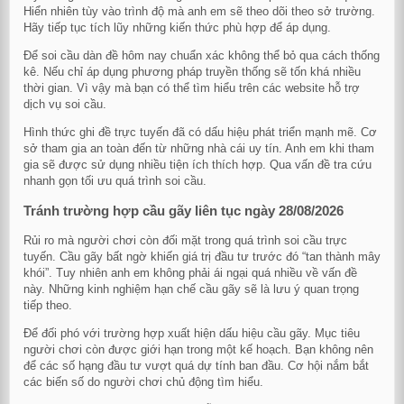
Hiển nhiên tùy vào trình độ mà anh em sẽ theo dõi theo sở trường.
Hãy tiếp tục tích lũy những kiến thức phù hợp để áp dụng.
Để soi cầu dàn đề hôm nay chuẩn xác không thể bỏ qua cách thống
kê. Nếu chỉ áp dụng phương pháp truyền thống sẽ tốn khá nhiều
thời gian. Vì vậy mà bạn có thể tìm hiểu trên các website hỗ trợ
dịch vụ soi cầu.
Hình thức ghi đề trực tuyến đã có dấu hiệu phát triển mạnh mẽ. Cơ
sở tham gia an toàn đến từ những nhà cái uy tín. Anh em khi tham
gia sẽ được sử dụng nhiều tiện ích thích hợp. Qua vấn đề tra cứu
nhanh gọn tối ưu quá trình soi cầu.
Tránh trường hợp cầu gãy liên tục ngày 28/08/2026
Rủi ro mà người chơi còn đối mặt trong quá trình soi cầu trực
tuyến. Cầu gãy bất ngờ khiến giá trị đầu tư trước đó “tan thành mây
khói”. Tuy nhiên anh em không phải ái ngại quá nhiều về vấn đề
này. Những kinh nghiệm hạn chế cầu gãy sẽ là lưu ý quan trọng
tiếp theo.
Để đối phó với trường hợp xuất hiện dấu hiệu cầu gãy. Mục tiêu
người chơi còn được giới hạn trong một kế hoạch. Bạn không nên
để các số hạng đầu tư vượt quá dự tính ban đầu. Cơ hội nắm bắt
các biến số do người chơi chủ động tìm hiểu.