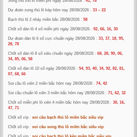
Song thủ thủ lô miễn phí ngày 28/08/2026 :
41, 78
Dự đoán song thủ lô kép hôm nay 28/08/2026 :
33 – 22
Bạch thủ lô 2 nháy miền bắc 28/08/2026 :
58
Chốt số dàn lô 4 số miễn phí ngày 28/08/2026 :
92, 66, 16, 30
Dự đoán dàn lô 6 số cực chuẩn ngày 28/08/2026 :
33, 37, 18, 95,
28, 78
Chốt số dàn lô 8 số siêu chuẩn ngày 28/08/2026 :
68, 28, 90, 06,
34, 85, 06, 58
Chốt số dàn lô 10 số ngày 28/08/2026 :
54, 93, 40, 34, 92, 82, 81,
07, 68, 66
Soi cầu lô xiên 2 miền bắc hôm nay 28/08/2026 :
74, 42
Soi cầu chuẩn lô xiên 3 miền bắc hôm nay 28/08/2026 :
71, 62, 32
Chốt số miễn phí lô xiên 4 miền bắc hôm nay 28/08/2026 :
30, 16,
47, 71
Chốt số víp :
soi cầu bạch thủ lô miền bắc siêu vip
Chốt số víp :
soi cầu song thủ lô miền bắc siêu vip
Chốt số víp :
soi cầu bạch thủ lô kép miền bắc siêu vip