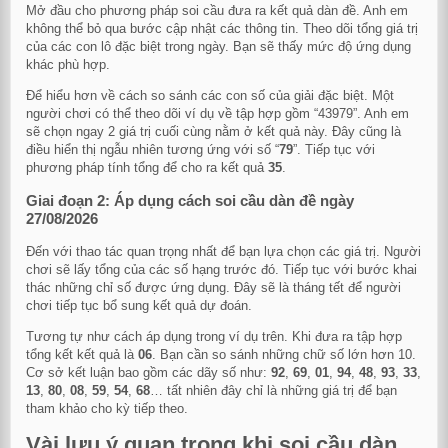
Mở đầu cho phương pháp soi cầu đưa ra kết quả dàn đề. Anh em
không thể bỏ qua bước cập nhật các thông tin. Theo dõi tổng giá trị
của các con lô đặc biệt trong ngày. Bạn sẽ thấy mức độ ứng dụng
khác phù hợp.
Để hiểu hơn về cách so sánh các con số của giải đặc biệt. Một
người chơi có thể theo dõi ví dụ về tập hợp gồm “43979”. Anh em
sẽ chọn ngay 2 giá trị cuối cùng nằm ở kết quả này. Đây cũng là
điều hiển thị ngẫu nhiên tương ứng với số “
79
”. Tiếp tục với
phương pháp tính tổng để cho ra kết quả
35
.
Giai đoạn 2: Áp dụng cách soi cầu dàn đề ngày
27/08/2026
Đến với thao tác quan trọng nhất để bạn lựa chọn các giá trị. Người
chơi sẽ lấy tổng của các số hạng trước đó. Tiếp tục với bước khai
thác những chỉ số được ứng dụng. Đây sẽ là tháng tết để người
chơi tiếp tục bổ sung kết quả dự đoán.
Tương tự như cách áp dụng trong ví dụ trên. Khi đưa ra tập hợp
tổng kết kết quả là
06
. Bạn cần so sánh những chữ số lớn hơn 10.
Cơ sở kết luận bao gồm các dãy số như:
92
,
69
,
01
,
94
,
48
,
93
,
33
,
13
,
80
,
08
,
59
,
54
,
68
… tất nhiên đây chỉ là những giá trị để bạn
tham khảo cho kỳ tiếp theo.
Vài lưu ý quan trọng khi soi cầu dàn