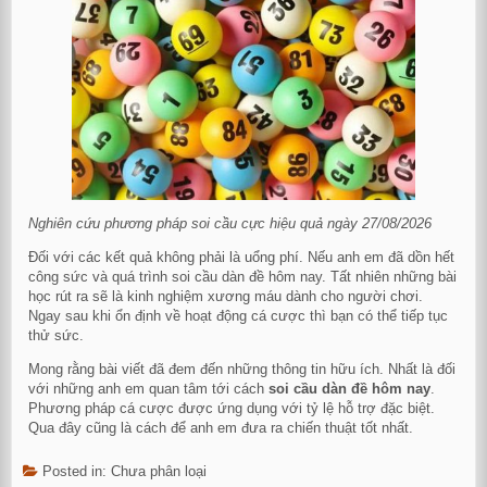
Nghiên cứu phương pháp soi cầu cực hiệu quả ngày 27/08/2026
Đối với các kết quả không phải là uổng phí. Nếu anh em đã dồn hết
công sức và quá trình soi cầu dàn đề hôm nay. Tất nhiên những bài
học rút ra sẽ là kinh nghiệm xương máu dành cho người chơi.
Ngay sau khi ổn định về hoạt động cá cược thì bạn có thể tiếp tục
thử sức.
Mong rằng bài viết đã đem đến những thông tin hữu ích. Nhất là đối
với những anh em quan tâm tới cách
soi cầu dàn đề hôm nay
.
Phương pháp cá cược được ứng dụng với tỷ lệ hỗ trợ đặc biệt.
Qua đây cũng là cách để anh em đưa ra chiến thuật tốt nhất.
Posted in: Chưa phân loại