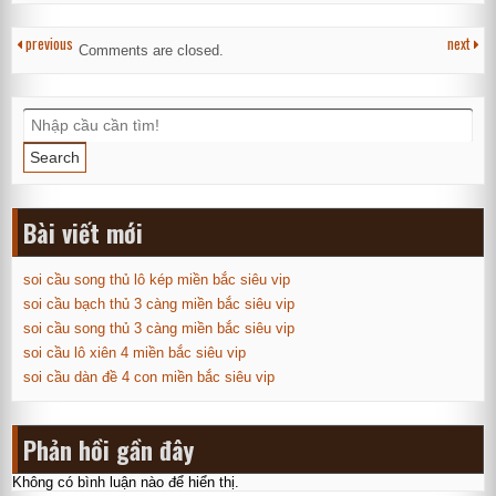
previous
next
Comments are closed.
Search
Bài viết mới
soi cầu song thủ lô kép miền bắc siêu vip
soi cầu bạch thủ 3 càng miền bắc siêu vip
soi cầu song thủ 3 càng miền bắc siêu vip
soi cầu lô xiên 4 miền bắc siêu vip
soi cầu dàn đề 4 con miền bắc siêu vip
Phản hồi gần đây
Không có bình luận nào để hiển thị.