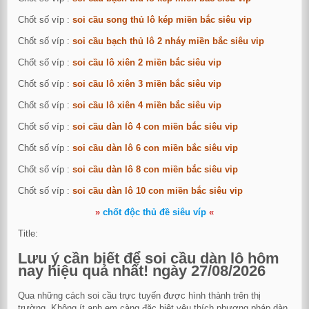
Chốt số víp :
soi cầu song thủ lô kép miền bắc siêu vip
Chốt số víp :
soi cầu bạch thủ lô 2 nháy miền bắc siêu vip
Chốt số víp :
soi cầu lô xiên 2 miền bắc siêu vip
Chốt số víp :
soi cầu lô xiên 3 miền bắc siêu vip
Chốt số víp :
soi cầu lô xiên 4 miền bắc siêu vip
Chốt số víp :
soi cầu dàn lô 4 con miền bắc siêu vip
Chốt số víp :
soi cầu dàn lô 6 con miền bắc siêu vip
Chốt số víp :
soi cầu dàn lô 8 con miền bắc siêu vip
Chốt số víp :
soi cầu dàn lô 10 con miền bắc siêu vip
»
chốt độc thủ đề siêu víp
«
Title:
Lưu ý cần biết để soi cầu dàn lô hôm
nay hiệu quả nhất! ngày 27/08/2026
Qua những cách soi cầu trực tuyến được hình thành trên thị
trường. Không ít anh em càng đặc biệt yêu thích phương pháp dàn