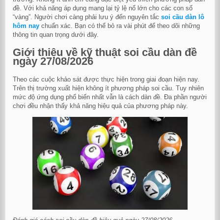
đề. Với khả năng áp dụng mang lại tỷ lệ nổ lớn cho các con số
“vàng”. Người chơi càng phải lưu ý đến nguyên tắc
soi cầu dàn lô
hôm nay
chuẩn xác. Bạn có thể bỏ ra vài phút để theo dõi những
thông tin quan trọng dưới đây.
Giới thiệu về kỹ thuật soi cầu dàn đề
ngày 27/08/2026
Theo các cuộc khảo sát được thực hiện trong giai đoạn hiện nay.
Trên thị trường xuất hiện không ít phương pháp soi cầu. Tuy nhiên
mức độ ứng dụng phổ biến nhất vẫn là cách dàn đề. Đa phần người
chơi đều nhận thấy khả năng hiệu quả của phương pháp này.