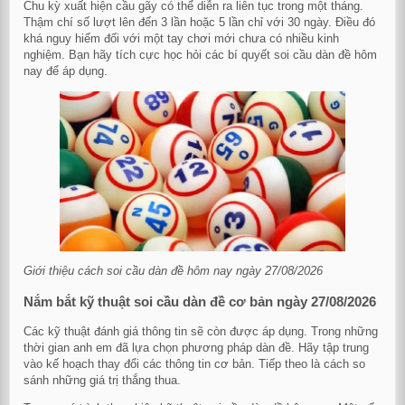
Chu kỳ xuất hiện cầu gãy có thể diễn ra liên tục trong một tháng.
Thậm chí số lượt lên đến 3 lần hoặc 5 lần chỉ với 30 ngày. Điều đó
khá nguy hiểm đối với một tay chơi mới chưa có nhiều kinh
nghiệm. Bạn hãy tích cực học hỏi các bí quyết soi cầu dàn đề hôm
nay để áp dụng.
Giới thiệu cách soi cầu dàn đề hôm nay ngày 27/08/2026
Nắm bắt kỹ thuật soi cầu dàn đề cơ bản ngày 27/08/2026
Các kỹ thuật đánh giá thông tin sẽ còn được áp dụng. Trong những
thời gian anh em đã lựa chọn phương pháp dàn đề. Hãy tập trung
vào kế hoạch thay đổi các thông tin cơ bản. Tiếp theo là cách so
sánh những giá trị thắng thua.