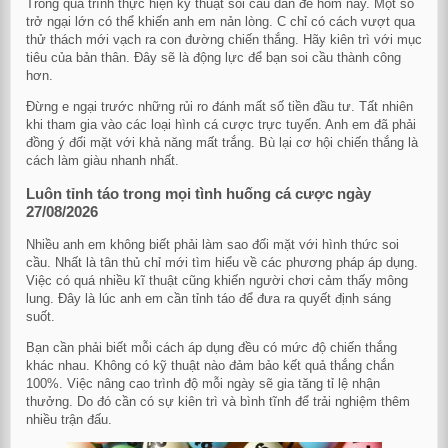
Trong quá trình thực hiện kỹ thuật soi cầu dàn đề hôm nay. Một số
trở ngại lớn có thể khiến anh em nản lòng. C chỉ có cách vượt qua
thử thách mới vạch ra con đường chiến thắng. Hãy kiên trì với mục
tiêu của bản thân. Đây sẽ là động lực để bạn soi cầu thành công
hơn.
Đừng e ngại trước những rủi ro đánh mất số tiền đầu tư. Tất nhiên
khi tham gia vào các loại hình cá cược trực tuyến. Anh em đã phải
đồng ý đối mặt với khả năng mất trắng. Bù lại cơ hội chiến thắng là
cách làm giàu nhanh nhất.
Luôn tỉnh táo trong mọi tình huống cá cược ngày
27/08/2026
Nhiều anh em không biết phải làm sao đối mặt với hình thức soi
cầu. Nhất là tân thủ chỉ mới tìm hiểu về các phương pháp áp dụng.
Việc có quá nhiều kĩ thuật cũng khiến người chơi cảm thấy mông
lung. Đây là lúc anh em cần tỉnh táo để đưa ra quyết định sáng
suốt.
Bạn cần phải biết mỗi cách áp dụng đều có mức độ chiến thắng
khác nhau. Không có kỹ thuật nào đảm bảo kết quả thắng chắn
100%. Việc nâng cao trình độ mỗi ngày sẽ gia tăng tỉ lệ nhận
thưởng. Do đó cần có sự kiên trì và bình tĩnh để trải nghiệm thêm
nhiều trận đấu.