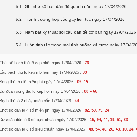
Ghi nhớ số hạn dàn đề quanh năm ngày 17/04/2026
Tránh trường hợp cầu gãy liên tục ngày 17/04/2026
Nắm bắt kỹ thuật soi cầu dàn đề cơ bản ngày 17/04/2026
Luôn tỉnh táo trong mọi tình huống cá cược ngày 17/04/2
Chốt số bạch thủ lô đẹp nhất ngày 17/04/2026 :
76
Cầu bạch thủ lô kép mb hôm nay 17/04/2026 :
99
Song thủ thủ lô miễn phí ngày 17/04/2026 :
05, 15
Dự đoán song thủ lô kép hôm nay 17/04/2026 :
88 – 66
Bạch thủ lô 2 nháy miền bắc 17/04/2026 :
44
Chốt số dàn lô 4 số miễn phí ngày 17/04/2026 :
82, 59, 79, 24
Dự đoán dàn lô 6 số cực chuẩn ngày 17/04/2026 :
15, 94, 44, 19, 51, 33
Chốt số dàn lô 8 số siêu chuẩn ngày 17/04/2026 :
48, 54, 46, 26, 43, 10, 24, 