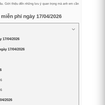
ầu. Giới thiệu đến những lưu ý quan trọng mà anh em cần
 miễn phí ngày 17/04/2026
y 17/04/2026
ngày 17/04/2026
6
26
26
/04/2026