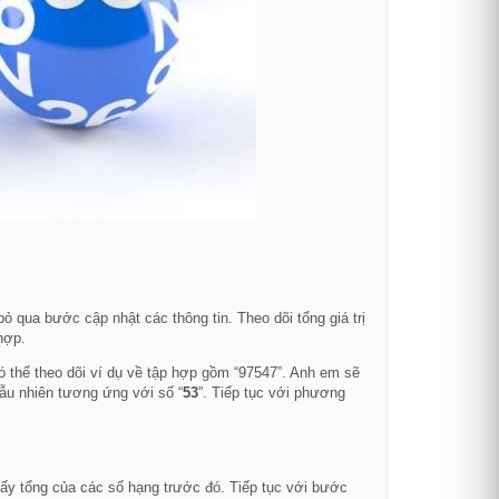
qua bước cập nhật các thông tin. Theo dõi tổng giá trị
 hợp.
ó thể theo dõi ví dụ về tập hợp gồm “97547”. Anh em sẽ
gẫu nhiên tương ứng với số “
53
”. Tiếp tục với phương
 lấy tổng của các số hạng trước đó. Tiếp tục với bước