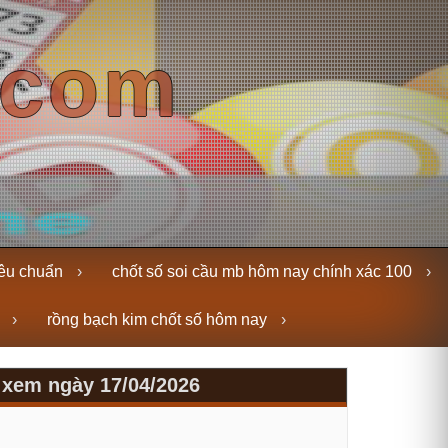
.com
iêu chuẩn
chốt số soi cầu mb hôm nay chính xác 100
rồng bạch kim chốt số hôm nay
 xem ngày 17/04/2026