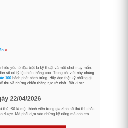
ẩn
«
t nhiều yếu tố đặc biệt là kỹ thuật và một chút may mắn.
n số có tỷ lệ chiến thắng cao. Trong bài viết này chúng
ác 100
bách phát bách trúng. Hãy đọc thật kỹ những gì
hể thu về những chiến thắng rực rỡ nhất. Bắt được
gày 22/04/2026
thủ. Đã là một thành viên trong gia đình số thủ thì chắc
mắn được. Mà phải dựa vào những kỹ năng mà anh em