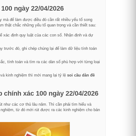
 100 ngày 22/04/2026
ày mà để làm được điều đó cần rất nhiều yếu tố song
m thật chắc những yếu tố quan trọng và cần thiết sau:
ể xác định quy luật của các con số. Nhận định và dự
trước đó, ghi chép chúng lại để làm dữ liệu tính toán
c, tính toán và tìm ra các dàn số phù hợp với từng loại
và kinh nghiệm thì mới mang lại tỷ lệ
soi cầu dàn đề
b chính xác 100 ngày 22/04/2026
t như các cơ thủ lâu năm. Thì cần phải tìm hiểu và
i nghiệm, từ đó mới rút được ra các kinh nghiệm cho bản