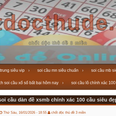
tdocthude
chốt độc thủ đề 3 miền
trung siêu vip
soi cầu mn siêu chuẩn
soi cầu mb s
h soi cầu xổ số bất bại hôm nay
soi cầu lô chính xác 100
soi cầu dàn đề xsmb chính xác 100 cầu siêu đẹ
Thứ Sáu, 16/01/2026 - 18:55
chốt độc thủ đề 3 miền