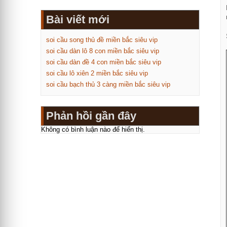
Bài viết mới
soi cầu song thủ đề miền bắc siêu vip
soi cầu dàn lô 8 con miền bắc siêu vip
soi cầu dàn đề 4 con miền bắc siêu vip
soi cầu lô xiên 2 miền bắc siêu vip
soi cầu bạch thủ 3 càng miền bắc siêu vip
Phản hồi gần đây
Không có bình luận nào để hiển thị.