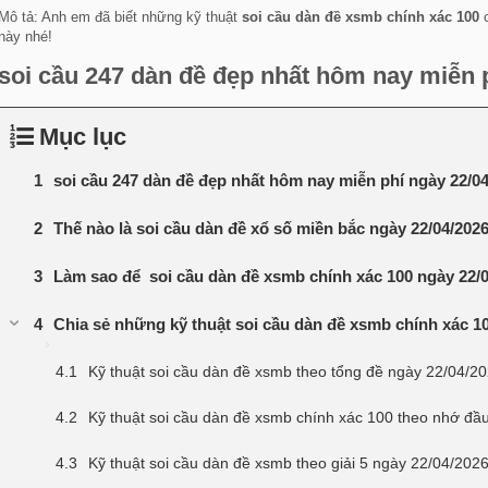
Mô tả: Anh em đã biết những kỹ thuật
soi cầu dàn đề xsmb chính xác 100
c
này nhé!
soi cầu 247 dàn đề đẹp nhất hôm nay miễn 
Mục lục
soi cầu 247 dàn đề đẹp nhất hôm nay miễn phí ngày 22/0
Thế nào là soi cầu dàn đề xổ số miền bắc ngày 22/04/202
Làm sao để soi cầu dàn đề xsmb chính xác 100 ngày 22/
Chia sẻ những kỹ thuật soi cầu dàn đề xsmb chính xác 1
Kỹ thuật soi cầu dàn đề xsmb theo tổng đề ngày 22/04/2
Kỹ thuật soi cầu dàn đề xsmb chính xác 100 theo nhớ đầ
Kỹ thuật soi cầu dàn đề xsmb theo giải 5 ngày 22/04/202