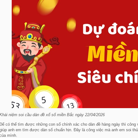
Khái niệm soi cầu dàn đề xổ số miền Bắc ngày 22/04/2026
Để có thể tìm được những con số chính xác cho dàn đề hàng ngày thì công vi
giúp anh em tìm được dàn số chuẩn hịn. Đây là công việc mà anh em soi thủ 
của mình.